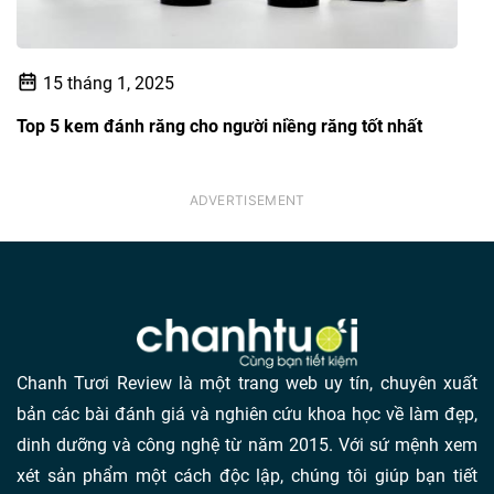
15 tháng 1, 2025
Top 5 kem đánh răng cho người niềng răng tốt nhất
Chanh Tươi Review là một trang web uy tín, chuyên xuất
bản các bài đánh giá và nghiên cứu khoa học về làm đẹp,
dinh dưỡng và công nghệ từ năm 2015. Với sứ mệnh xem
xét sản phẩm một cách độc lập, chúng tôi giúp bạn tiết