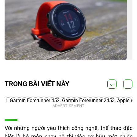
TRONG BÀI VIẾT NÀY
1. Garmin Forerunner 45
2. Garmin Forerunner 245
3. Apple Wa
Với những người yêu thích công nghệ, thể thao đặc
biệt là bộ môn chạy bộ thì việc sở hữu một chiếc