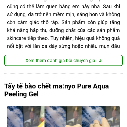
có nhiều mụn viêm, cảm giác chà xát có thể gây
cũng có thể làm quen bằng em này nha. Sau khi
khó chịu.
sử dụng, da trở nên mềm mịn, sáng hơn và không
còn cảm giác thô ráp. Sản phẩm còn giúp tăng
khả năng hấp thụ dưỡng chất của các sản phẩm
ĐIỂM TỐT
skincare tiếp theo. Tuy nhiên, hiệu quả không quá
Làm sạch nhẹ nhàng, không đau rát
nổi bật với làn da dày sừng hoặc nhiều mụn đầu
Dạng gel lỏng, không có hạt, mềm mướt
đen, cần kiên trì sử dụng mới thấy rõ cải thiện.
Xem thêm đánh giá bởi chuyên gia
Thành phần chính nổi bật
Thành phần an toàn, 100% từ thiên nhiên
Dùng xong da vẫn ẩm mịn
Các hoạt chất nhóm AHA đứng đầu bảng giúp
làm sạch, loại bỏ tế bào chết nhưng không gây
Tẩy tế bào chết ma:nyo Pure Aqua
THIẾU SÓT
khô da
Peeling Gel
Chiết xuất sữa ong chúa: Giàu dưỡng chất, giúp
Mùi nồng, khá khó chịu
nuôi dưỡng da mềm mịn, hỗ trợ tái tạo làn da tươi
Hơi dính khi rửa lại với nước
trẻ.
Bio-Energy Complex™: Công thức độc quyền