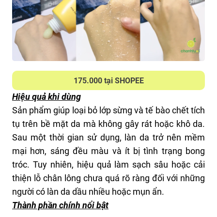
PHÙ HỢP CHO
giúp tăng cường khả năng hấp thụ dưỡng chất,
Mọi loại da, cả da mụn, da nhạy cảm
mang lại hiệu quả làm sáng và phục hồi da.
=>Thành phần không chứa hạt vật lý hay chất gây
CHẤM ĐIỂM
kích ứng mạnh, phù hợp với cả làn da nhạy cảm.
7/10
Tuy nhiên, hiệu quả dưỡng ẩm chưa thật sự tối ưu,
175.000 tại SHOPEE
nên cần kết hợp thêm kem dưỡng sau khi sử
dụng.
Hiệu quả khi dùng
Kết cấu, cảm nhận khi dùng
Sản phẩm giúp loại bỏ lớp sừng và tế bào chết tích
Sản phẩm có kết cấu dạng gel đục, dễ tán đều
tụ trên bề mặt da mà không gây rát hoặc khô da.
trên da mà không gây ma sát mạnh. Khi massage,
Sau một thời gian sử dụng, làn da trở nên mềm
gel cuốn đi lớp tế bào chết tạo thành các hạt vón
mại hơn, sáng đều màu và ít bị tình trạng bong
nhỏ, mang lại cảm giác sạch sẽ nhưng không làm
tróc. Tuy nhiên, hiệu quả làm sạch sâu hoặc cải
da bị khô căng. Mà mình không thích mùi của em
thiện lỗ chân lông chưa quá rõ ràng đối với những
này lắm, kiểu khó chịu sao á.
người có làn da dầu nhiều hoặc mụn ẩn.
Thành phần chính nổi bật