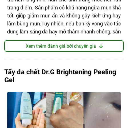
trang điểm. Sản phẩm có khả năng ngừa mụn khá
tốt, giúp giảm mụn ẩn và không gây kích ứng hay
làm bùng mụn.Tuy nhiên, nếu bạn kỳ vọng vào tác
dụng làm sáng da hay mờ thâm nhanh chóng, sản
phẩm này có thể không đáp ứng mong đợi.
Xem thêm đánh giá bởi chuyên gia
Thành phần nổi bật
Sản phẩm này có những thành phần rất đáng chú
ý và an toàn cho da, nhất là đối với những bạn có
Tẩy da chết Dr.G Brightening Peeling
làn da nhạy cảm:
Gel
Mandelic Acid 5%: Thành phần chính, giúp tẩy
tế bào chết nhẹ nhàng, làm sáng da và ngừa mụn.
Với kích thước phân tử lớn, Mandelic Acid ít gây
kích ứng hơn các AHA khác.
Panthenol (Vitamin B5): Cung cấp độ ẩm, làm
dịu và phục hồi da, giúp da tái tạo nhanh chóng.