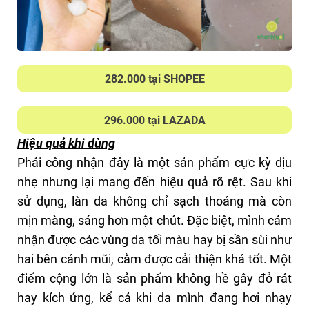
Chiết xuất rau má: Có tác dụng kháng viêm,
làm dịu và chống oxy hóa, bảo vệ da khỏi những
tác động xấu từ môi trường.
Beta-Glucan: Giúp củng cố hàng rào bảo vệ da,
282.000 tại SHOPEE
giảm mất nước và làm dịu kích ứng.
=> Bảng thành phần sạch, không chứa silicone,
296.000 tại LAZADA
paraben, cồn và cả hương liệu, là một điểm cộng
Hiệu quả khi dùng
lớn cho những bạn có da nhạy cảm.
Phải công nhận đây là một sản phẩm cực kỳ dịu
Kết cấu, cảm nhận trên da
nhẹ nhưng lại mang đến hiệu quả rõ rệt. Sau khi
Nước hoa hồng có kết cấu lỏng, trong suốt, dễ
sử dụng, làn da không chỉ sạch thoáng mà còn
dàng thấm vào da mà không gây cảm giác nhờn
mịn màng, sáng hơn một chút. Đặc biệt, mình cảm
rít. Sản phẩm khá nhẹ và mát khi thoa lên da. Tuy
nhận được các vùng da tối màu hay bị sần sùi như
nhiên, khi mới sử dụng, cảm giác châm chích nhẹ
hai bên cánh mũi, cằm được cải thiện khá tốt. Một
có thể xuất hiện, nhưng sau một thời gian da sẽ
điểm cộng lớn là sản phẩm không hề gây đỏ rát
quen và cảm giác này biến mất. Sau khi sử dụng,
hay kích ứng, kể cả khi da mình đang hơi nhạy