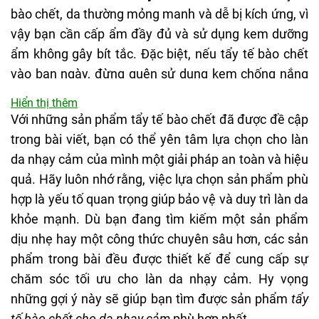
bào chết, da thường mỏng manh và dễ bị kích ứng, vì
THIẾU SÓT
vậy bạn cần cấp ẩm đầy đủ và sử dụng kem dưỡng
Một số gặp tình trạng rát nhẹ
ẩm không gây bít tắc. Đặc biệt, nếu tẩy tế bào chết
Chưa đủ mạnh với da quá nhiều dầu và mụn
vào ban ngày, đừng quên sử dụng kem chống nắng
để bảo vệ da khỏi tác hại của tia UV.
Hiển thị thêm
PHÙ HỢP CHO
Với những sản phẩm tẩy tế bào chết đã được đề cập
Ngừng sử dụng nếu có dấu hiệu kích ứng.
Đặc biệt da thiên khô, da khô
trong bài viết, bạn có thể yên tâm lựa chọn cho làn
Với những lưu ý trên, bạn có thể chăm sóc da nhạy
da nhạy cảm của mình một giải pháp an toàn và hiệu
cảm hiệu quả mà không gây hại, giúp làn da luôn
CHẤM ĐIỂM
quả. Hãy luôn nhớ rằng, việc lựa chọn sản phẩm phù
khỏe mạnh và sáng mịn.
hợp là yếu tố quan trọng giúp bảo vệ và duy trì làn da
6.5/10
khỏe mạnh. Dù bạn đang tìm kiếm một sản phẩm
dịu nhẹ hay một công thức chuyên sâu hơn, các sản
phẩm trong bài đều được thiết kế để cung cấp sự
chăm sóc tối ưu cho làn da nhạy cảm. Hy vọng
những gợi ý này sẽ giúp bạn tìm được sản phẩm
tẩy
tế bào chết cho da nhạy cảm
phù hợp nhất.