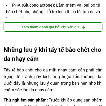
ĐIỂM TỐT
PHA (Gluconolactone): Làm mềm và loại bỏ tế
bào chết nhẹ nhàng. Hỗ trợ kích thích tái tạo da và
Loại bỏ da chết ổn, sau khi dùng xong mềm
tăng cường collagen.
mượt.
Hydrolyzed Hyaluronic Acid: Giữ nước và cung
Lâu dài thấy da mịn hơn
Xem thêm đánh giá bởi chuyên gia
cấp độ ẩm sâu. Giảm kích ứng, làm dịu da trong
Thành phần giàu dưỡng chất, an toàn
quá trình tẩy tế bào chết.
Dạng gel mướt, không đau rát
Vỏ chanh (Citrus Limon Peel Oil): Chứa axit
Những lưu ý khi tẩy tế bào chết cho
citric tự nhiên giúp loại bỏ tế bào chết hiệu quả.
THIẾU SÓT
da nhạy cảm
Làm sáng da, đều màu da.
Thành phần có hương liệu (cuối)
Thành phần làm dịu như Allantoin và chiết xuất
Tẩy tế bào chết cho da mặt nhạy cảm cần phải cẩn
từ rễ Coptis Japonica, giúp hạn chế tình trạng kích
Mùi sản phẩm khá khó chịu
trọng để tránh gây kích ứng hoặc tổn thương da.
ứng sau khi sử dụng.
Dưới đây là những lưu ý quan trọng bạn nên nhớ khi
PHÙ HỢP CHO
Kết cấu, cảm nhận khi dùng
chăm sóc làn da nhạy cảm:
Mọi loại da, nhất là da khô nhạy cảm
Kết cấu dạng kem gel màu vàng chanh, nhẹ
Thử nghiệm sản phẩm:
Trước khi áp dụng sản phẩm
nhàng, không hạt, tạo cảm giác êm dịu khi