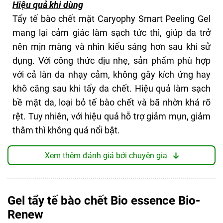
chết tạo ra các hạt vón nhẹ, dễ dàng rửa sạch mà
Hiệu quả khi dùng
8/10
không gây cảm giác nhờn rít. Sản phẩm không có
Tẩy tế bào chết mặt Caryophy Smart Peeling Gel
mùi hóa học, mang lại cảm giác dễ chịu khi sử
mang lại cảm giác làm sạch tức thì, giúp da trở
dụng. Sau khi dùng, da sẽ có cảm giác bị khô,
nên mịn màng và nhìn kiểu sáng hơn sau khi sử
căng, khá khó chịu.
dụng. Với công thức dịu nhẹ, sản phẩm phù hợp
với cả làn da nhạy cảm, không gây kích ứng hay
khô căng sau khi tẩy da chết. Hiệu quả làm sạch
ĐIỂM TỐT
bề mặt da, loại bỏ tế bào chết và bã nhờn khá rõ
Tẩy tế bào chết nhẹ nhàng
rệt. Tuy nhiên, với hiệu quả hỗ trợ giảm mụn, giảm
Công thức lành tính, an toàn
thâm thì không quá nổi bật.
Thành phần chính nổi bật
Thành phần bổ sung dưỡng chất
Xem thêm đánh giá bởi chuyên gia
Không gây kích ứng, không làm tổn thương bề
Rau má: Có tác dụng làm dịu da, hỗ trợ giảm
mặt da.
viêm, làm mờ thâm mụn, và cải thiện độ sáng da.
Rau sam: Chứa nhiều vitamin E, C, và chất
Gel tẩy tế bào chết Bio essence Bio-
THIẾU SÓT
chống oxy hóa, giúp dưỡng ẩm và làm dịu da,
Renew
Tẩy xong hơi khô da nhẹ
đồng thời ngăn ngừa lão hóa.