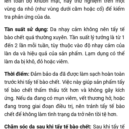
lên toàn bộ khuôn mặt, hãy thử nghiệm trên một
CHẤM ĐIỂM
massage trên da. Gel dễ dàng lăn tròn và loại bỏ
vùng da nhỏ (như vùng dưới cằm hoặc cổ) để kiểm
các tế bào chết khi sử dụng. Tuy nhiên, vẫn sẽ có
7/10
tra phản ứng của da.
tình trạng bị rát da khi dùng. Ai hợp thì sau khi rửa
sạch, da cảm thấy mịn màng, tươi mới, không hề
Tần suất sử dụng:
Da nhạy cảm không nên tẩy tế
bị căng khô. Hương thơm thảo mộc nhẹ nhàng, dễ
bào chết quá thường xuyên. Tần suất lý tưởng là từ 1
chịu, không quá nồng.
đến 2 lần mỗi tuần, tùy thuộc vào độ nhạy cảm của
Tuy nhiên, với da dầu hoặc người cần làm sạch
làn da và hiệu quả của sản phẩm. Lạm dụng có thể
sâu, sản phẩm có thể cảm giác "chưa đủ mạnh"
làm da bị khô, đỏ hoặc viêm.
để loại bỏ bã nhờn tích tụ trong lỗ chân lông.
Thời điểm:
Đảm bảo da đã được làm sạch hoàn toàn
trước khi tẩy tế bào chết. Việc này giúp sản phẩm tẩy
ĐIỂM TỐT
tế bào chết thẩm thấu tốt hơn và không gây kích
ứng. Nếu da đang có mụn viêm, vết thương hở, hoặc
Làm sạch da chết vừa ổn
đang trong giai đoạn điều trị, nên tránh tẩy tế bào
Sau tẩy không bị khô căng
chết để không làm tình trạng da trở nên tồi tệ hơn.
Hỗ trợ cải thiện tông màu da
Chăm sóc da sau khi tẩy tế bào chết:
Sau khi tẩy tế