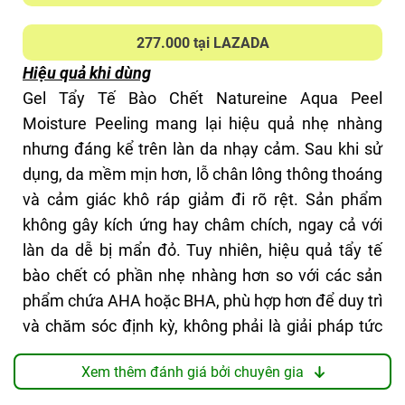
Kết cấu, cảm nhận khi dùng
PHÙ HỢP CHO
Kết cấu của gel tẩy da chết này rất nhẹ và dễ chịu.
277.000 tại LAZADA
Mọi loại da, kể cả da nhạy cảm. Da mới làm quen
Khi thoa lên da, mình cảm nhận được sự mát lạnh
Hiệu quả khi dùng
AHA, BHA, da dậy thì.
nhẹ nhàng. Khi massage, các hạt nhỏ như vụn gel
Gel Tẩy Tế Bào Chết Natureine Aqua Peel
(do cellulose tạo ra) xuất hiện và giúp "cuốn" đi lớp
Moisture Peeling mang lại hiệu quả nhẹ nhàng
CHẤM ĐIỂM
tế bào chết mà không làm da bị tổn thương. Một
nhưng đáng kể trên làn da nhạy cảm. Sau khi sử
8/10
số bạn sẽ có cảm giác hơi rát nhẹ khi dùng, nếu
dụng, da mềm mịn hơn, lỗ chân lông thông thoáng
không có hiện tượng kích ứng đỏ, mụn thì vẫn có
và cảm giác khô ráp giảm đi rõ rệt. Sản phẩm
thể tiếp tục để quen. Còn rát mạnh với bùng mụn
không gây kích ứng hay châm chích, ngay cả với
lên thì ngừng ngay lập tức nha. Sau khi rửa lại, da
làn da dễ bị mẩn đỏ. Tuy nhiên, hiệu quả tẩy tế
mình cảm giác mềm hơn, có điều vẫn có hơi khô
bào chết có phần nhẹ nhàng hơn so với các sản
nên cần cấp ẩm thêm nữa.
phẩm chứa AHA hoặc BHA, phù hợp hơn để duy trì
Điểm trừ duy nhất với mình là mùi hương hơi hóa
và chăm sóc định kỳ, không phải là giải pháp tức
học một chút, dù không quá nồng nhưng cũng cần
thì cho các vấn đề da nghiêm trọng.
thời gian để quen.
Xem thêm đánh giá bởi chuyên gia
Thành phần chính nổi bật