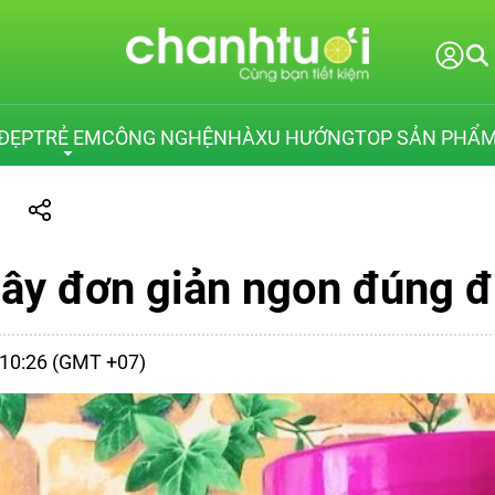
ĐẸP
TRẺ EM
CÔNG NGHỆ
NHÀ
XU HƯỚNG
TOP SẢN PHẨ
m
cây đơn giản ngon đúng đ
- 10:26 (GMT +07)