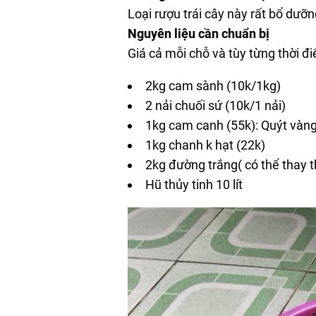
Loại rượu trái cây này rất bổ dưỡ
Nguyên liệu cần chuẩn bị
Giá cả mỗi chỗ và tùy từng thời đ
2kg cam sành (10k/1kg)
2 nải chuối sứ (10k/1 nải)
1kg cam canh (55k): Quýt vàn
1kg chanh k hạt (22k)
2kg đường trắng( có thể thay 
Hũ thủy tinh 10 lít