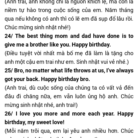
(Anh trai, anh không chỉ là nguồn khích lệ, mà còn là
niềm tự hào trong cuộc sống của em. Năm tháng
qua nếu không có anh thì có lẽ em đã sụp đổ lâu rồi.
Chúc mừng sinh nhật nhé!)
24/ The best thing mom and dad have done is to
give me a brother like you. Happy birthday.
(Điều tuyệt vời nhất mà bố mẹ đã làm là tặng cho
anh một cậu em trai như em. Sinh nhật vui vẻ nhé.)
25/ Bro, no matter what life throws at us, I’ve always
got your back. Happy birthday bro.
(Anh trai, dù cuộc sống của chúng ta có vất vả đến
đâu đi chăng nữa, em vẫn luôn ủng hộ anh. Chúc
mừng sinh nhật nhé, anh trai!)
26/ I love you more and more each year. Happy
birthday, my sweet love!
(Mỗi năm trôi qua, em lại yêu anh nhiều hơn. Chúc