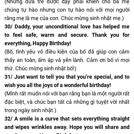
(Những đứa trẻ được dạy phải khiến cho ba mẹ
chúng tự hào nhưng con tự hào nói với mọi người
rằng mẹ là mẹ của con. Chúc mừng sinh nhật mẹ.)
30/ Daddy, your unconditional love has helped me
to feel safe, warm and secure. Thank you for
everything, Happy Birthday!
(Bố, tình yêu vô điều kiện của bố đã giúp con cảm
thấy an toàn, ấm áp và yên lành. Cảm ơn bố vì mọi
thứ.
Chúc mừng sinh nhật bố
!)
31/ Just want to tell you that you’re special, and to
wish you all the joys of a wonderful birthday!
(Mình rất muốn nói với bạn rằng bạn là một người rất
đặc biệt, và chúc bạn tất cả những gì tuyệt vời nhất
trong ngày sinh nhật.)
32/ A smile is a curve that sets everything straight
and wipes wrinkles away. Hope you will share and