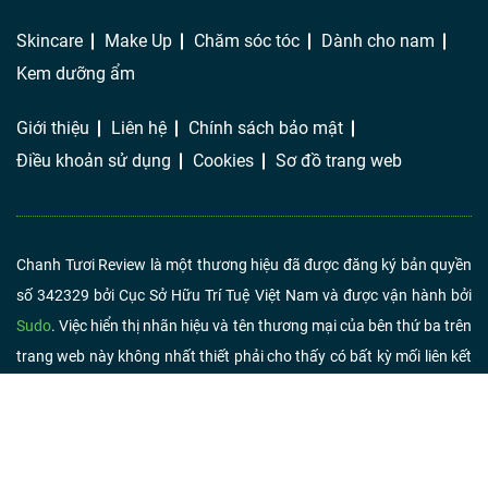
Skincare
Make Up
Chăm sóc tóc
Dành cho nam
Kem dưỡng ẩm
Giới thiệu
Liên hệ
Chính sách bảo mật
Điều khoản sử dụng
Cookies
Sơ đồ trang web
Chanh Tươi Review là một thương hiệu đã được đăng ký bản quyền
số 342329 bởi Cục Sở Hữu Trí Tuệ Việt Nam và được vận hành bởi
Sudo
. Việc hiển thị nhãn hiệu và tên thương mại của bên thứ ba trên
trang web này không nhất thiết phải cho thấy có bất kỳ mối liên kết
hoặc chứng thực nào từ Chanh Tươi Review. Nếu bạn nhấp vào liên
kết liên kết và mua sản phẩm hoặc dịch vụ, chúng tôi có thể nhận
được một khoản phí từ người bán.