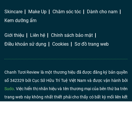
Skincare
Make Up
Chăm sóc tóc
Dành cho nam
Kem dưỡng ẩm
Giới thiệu
Liên hệ
Chính sách bảo mật
Điều khoản sử dụng
Cookies
Sơ đồ trang web
Chanh Tươi Review là một thương hiệu đã được đăng ký bản quyền
số 342329 bởi Cục Sở Hữu Trí Tuệ Việt Nam và được vận hành bởi
Sudo
. Việc hiển thị nhãn hiệu và tên thương mại của bên thứ ba trên
trang web này không nhất thiết phải cho thấy có bất kỳ mối liên kết
hoặc chứng thực nào từ Chanh Tươi Review. Nếu bạn nhấp vào liên
kết liên kết và mua sản phẩm hoặc dịch vụ, chúng tôi có thể nhận
được một khoản phí từ người bán.