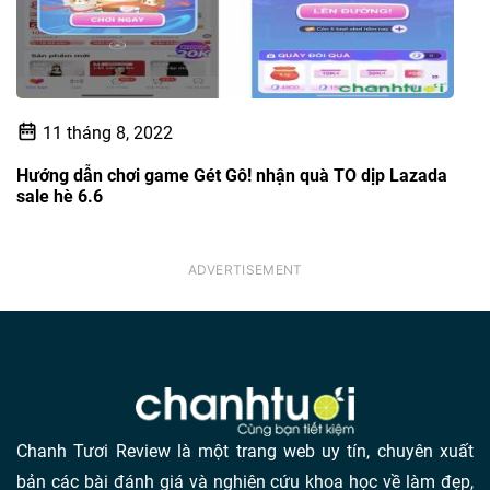
11 tháng 8, 2022
Hướng dẫn chơi game Gét Gô! nhận quà TO dịp Lazada
sale hè 6.6
Chanh Tươi Review là một trang web uy tín, chuyên xuất
bản các bài đánh giá và nghiên cứu khoa học về làm đẹp,