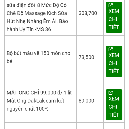
sữa
điện đôi 8 Mức Độ Có
XEM
Chế Độ Massage Kích Sữa
308,700
CHI
Hút Nhẹ Nhàng Êm Ái. Bảo
TIẾT
hành Uy Tín -MS 36
Bộ bút màu vẽ 150 món cho
XEM
73,500
bé
CHI
TIẾT
MẬT ONG CHỈ 99.000 đ/ 1 lít
XEM
Mật Ong DakLak cam kết
89,000
CHI
nguyên chất 100%
TIẾT