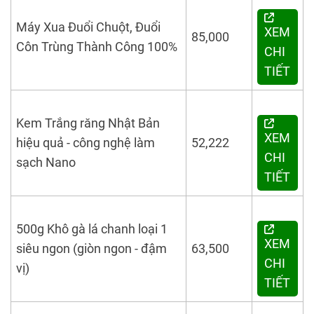
Máy Xua Đuổi Chuột, Đuổi
XEM
85,000
Côn Trùng
Thành Công
100%
CHI
TIẾT
Kem Trắng răng
Nhật Bản
XEM
hiệu quả - công nghệ làm
52,222
CHI
sạch Nano
TIẾT
500g Khô gà lá chanh loại 1
XEM
siêu ngon (giòn ngon - đậm
63,500
CHI
vị)
TIẾT