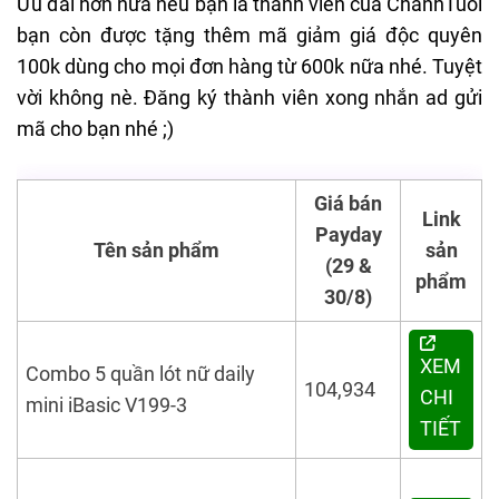
Ưu đãi hơn nữa nếu bạn là thành viên của ChanhTuoi
bạn còn được tặng thêm mã giảm giá độc quyên
100k dùng cho mọi đơn hàng từ 600k nữa nhé. Tuyệt
vời không nè. Đăng ký thành viên xong nhắn ad gửi
mã cho bạn nhé ;)
Giá bán
Link
Payday
Tên sản phẩm
sản
(29 &
phẩm
30/8)
XEM
Combo 5 quần lót nữ daily
104,934
CHI
mini iBasic V199-3
TIẾT