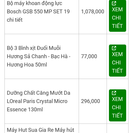
Bộ máy khoan động lực
XEM
Bosch GSB 550 MP SET 19
1,078,000
CHI
chi tiết
TIẾT
Bộ 3 Bình xịt Đuổi Muỗi
XEM
Hương Sả Chanh - Bạc Hà -
77,000
CHI
Hương Hoa 50ml
TIẾT
Dưỡng Chất Căng Mướt Da
XEM
LOreal Paris Crystal Micro
296,000
CHI
Essence 130ml
TIẾT
Máy Hut Sua Gia Re
Máy hút