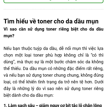
chân lông.
là mùi nhân tạo nhưng không hề nồng gắt nên cá
Giúp cải thiện sắc tố da, làm da đều màu hơn.
nhân mình thấy ổn. Làn da dầu mụn nhạy cảm
Cảm giác mát lạnh, dễ chịu khi thoa.
như mình vốn rất kén sản phẩm, vậy mà sau
Tìm hiểu về toner cho da dầu mụn
Có thể dùng cho cả nam lẫn nữ, áp dụng được
khoảng 2 tháng sử dụng, mình thực sự bất ngờ với
cho vùng da mặt và lưng.
Vì sao cần sử dụng toner riêng biệt cho da dầu
hiệu quả của em này.
mụn?
Lần đầu dùng sẽ hơi châm chích nhẹ do da mình
THIẾU SÓT
chưa quen acid, nhưng cảm giác ấy nhanh chóng
Nếu bạn thuộc tuýp da dầu, dễ nổi mụn thì việc lựa
Có chứa cồn, mùi hơi nồng và không thích hợp
biến mất, để lại làn da mát mẻ, căng nhẹ như vừa
chọn một loại toner phù hợp không chỉ là “có thì
cho da khô, da nhạy cảm.
được “uống nước”. Các nốt mụn ẩn liti dần gom
dùng”, mà thực sự là một bước chăm sóc da không
Dung tích nhỏ (80–90ml), dùng hàng ngày sẽ
cồi, lỗ chân lông cũng như được “dọn dẹp”, da đỡ
nhanh hết.
thể thiếu. Da dầu mụn có những đặc điểm rất riêng,
bóng dầu hơn rõ rệt. Sau một thời gian, da mình
và nếu bạn sử dụng toner chung chung, không đúng
Có thể gây châm chích nhẹ khi mới làm quen
sáng và khỏe hơn trông thấy. Toner SVR
với BHA, dù không gây kích ứng rõ rệt.
loại, có thể khiến tình trạng da trở nên tệ hơn. Dưới
Sebiaclear Micro-Peel không chỉ giúp cấp ẩm mà
đây là những lý do vì sao nên sử dụng toner riêng
còn là một bước làm sạch sâu nhẹ nhàng, hỗ trợ
biệt dành cho da dầu mụn:
tẩy da chết dịu nhẹ. Với những bạn da dầu, mụn,
1. Làm sạch sâu – giảm nguy cơ bít tắc lỗ chân lông
thậm chí hơi nhạy cảm một chút, đây thật sự là