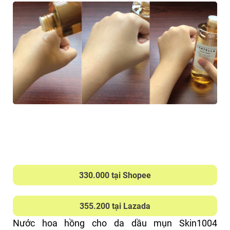
Độ pH ổn định, không gây mất cân bằng da.
có chứa cồn và hương liệu, nên bạn nào có làn da
siêu nhạy cảm thì nên test trước để tránh kích ứng
THIẾU SÓT
nhé.
Điều mình thích nhất ở em này là khả năng kiềm
Chai to, hơi bất tiện nếu mang theo khi di
dầu và giữ da khô thoáng lâu, đặc biệt trong
chuyển.
những ngày nóng hay sau khi đeo khẩu trang
Có thể gây cảm giác châm chích nhẹ ở một số
làn da.
nhiều giờ. Dù có tác dụng làm sạch sâu, nhưng da
Cần kiên trì sử dụng đều đặn để thấy hiệu quả
mình không bị khô căng sau khi dùng – có lẽ là
rõ rệt.
nhờ Glycerin cấp ẩm nhẹ nhàng cho da.
ĐIỂM TỐT
330.000 tại Shopee
Bao bì đơn giản, tinh tế, chắc tay.
Chứa BHA, LHA: làm sạch sâu, tẩy tế bào chết
355.200 tại Lazada
nhẹ.
Nước khoáng giàu selenium: làm dịu, cấp ẩm,
Nước hoa hồng cho da dầu mụn Skin1004