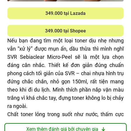
sạch hẳn, mụn mới không còn lên nữa, vết cũ gom
lại nhanh. Mình nghĩ một phần cũng nhờ việc mình
349.000 tại Lazada
đã tối giản skincare, không dùng chồng quá nhiều
bước như trước nữa.
349.000 tại Shopee
Nếu bạn thuộc team da dầu, dễ nổi mụn, đang tìm
Nếu bạn đang tìm một loại toner dịu nhẹ nhưng
một loại toner “sạch sâu – kiềm dầu – gom cồi
vẫn “xử lý” được mụn ẩn, dầu thừa thì mình nghĩ
mụn” hiệu quả thì rất nên thử em này nha. Giá ổn,
SVR Sebiaclear Micro-Peel sẽ là một lựa chọn
chất lượng vượt mong đợi!
đáng cân nhắc. Thiết kế đơn giản đúng chuẩn
Xem thêm:
Review nước hoa hồng Meshoku
phong cách tối giản của SVR – chai nhựa hình trụ
Bigansui thần thánh như thế nào
?
đứng chắc chắn, nhỏ gọn 150ml, rất tiện mang
theo khi đi du lịch. Mình thích phần nắp vặn màu
trắng vì khá chắc tay, đựng toner không lo bị chảy
ĐIỂM TỐT
ra ngoài.
Giảm sưng viêm, làm khô nhân mụn chỉ sau 1–
Chất toner lỏng trong suốt như nước, thấm cực
2 ngày.
nhanh, không gây bết hay khó chịu, kể cả khi dùng
Hỗ trợ kiểm soát dầu, hạn chế tắc nghẽn lỗ
Xem thêm đánh giá bởi chuyên gia
vào mùa hè. Mùi hương nhẹ nhàng, dễ chịu – tuy