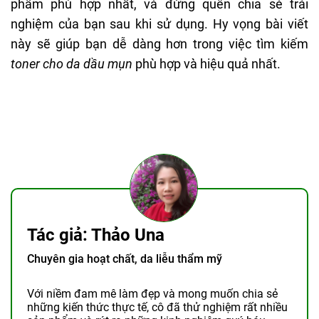
phẩm phù hợp nhất, và đừng quên chia sẻ trải
BHA (Salicylic Acid): tan trong dầu, thẩm thấu sâu
nghiệm của bạn sau khi sử dụng. Hy vọng bài viết
vào lỗ chân lông giúp loại bỏ bã nhờn và tế bào chết
này sẽ giúp bạn dễ dàng hơn trong việc tìm kiếm
– nguyên nhân gây mụn.
toner cho da dầu mụn
phù hợp và hiệu quả nhất.
AHA (Glycolic Acid, Lactic Acid): tẩy da chết nhẹ
nhàng, giúp da mịn màng và đều màu hơn.
PHA: tẩy da chết nhẹ dịu, phù hợp với da nhạy
cảm.
Lưu huỳnh (Sulfur): giúp điều tiết dầu và làm dịu
các nốt mụn viêm.
2. Kết hợp thành phần làm dịu và dưỡng ẩm
Tác giả: Thảo Una
Da dầu mụn thường nhạy cảm, dễ kích ứng. Vì thế,
Chuyên gia hoạt chất, da liễu thẩm mỹ
bên cạnh các hoạt chất điều trị mụn, toner cũng nên
có thêm thành phần:
Với niềm đam mê làm đẹp và mong muốn chia sẻ
những kiến thức thực tế, cô đã thử nghiệm rất nhiều