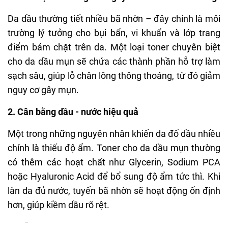
một sản phẩm đáng để trải nghiệm thử!
Da dầu thường tiết nhiều bã nhờn – đây chính là môi
trường lý tưởng cho bụi bẩn, vi khuẩn và lớp trang
điểm bám chặt trên da. Một loại toner chuyên biệt
ĐIỂM TỐT
cho da dầu mụn sẽ chứa các thành phần hỗ trợ làm
Cân bằng pH và cấp ẩm nhẹ, không gây nặng
sạch sâu, giúp lỗ chân lông thông thoáng, từ đó giảm
mặt.
nguy cơ gây mụn.
Công thức dịu nhẹ, thích hợp cho da mụn và da
nhạy cảm.
2. Cân bằng dầu - nước hiệu quả
Kết cấu mỏng nhẹ như nước, thấm nhanh,
Một trong những nguyên nhân khiến da đổ dầu nhiều
không gây nhờn dính.
chính là thiếu độ ẩm. Toner cho da dầu mụn thường
Làm dịu và làm mềm da, hỗ trợ hấp thụ dưỡng
chất tốt hơn.
có thêm các hoạt chất như Glycerin, Sodium PCA
Hỗ trợ làm mờ vết thâm, da đều màu hơn khi
hoặc Hyaluronic Acid để bổ sung độ ẩm tức thì. Khi
dùng đều đặn.
làn da đủ nước, tuyến bã nhờn sẽ hoạt động ổn định
Có khả năng tẩy da chết nhẹ, hỗ trợ giảm mụn
hơn, giúp kiềm dầu rõ rệt.
đầu đen.
3. Hỗ trợ kháng viêm – ngừa mụn hiệu quả