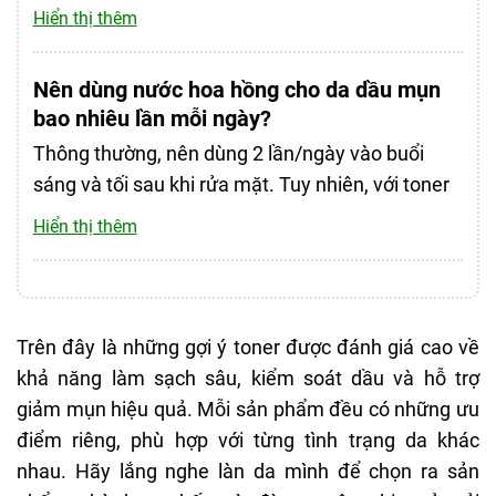
kem dưỡng. Da dầu mụn vẫn cần được cấp ẩm
gây nhờn rít hay bí da. Điều này rất quan trọng vì da
Hiển thị thêm
đúng cách để tránh tiết dầu bù trừ. Hãy chọn
dầu mụn rất nhạy cảm với các sản phẩm nặng mặt,
kem dưỡng mỏng nhẹ, không gây bít tắc lỗ chân
dễ gây bí tắc.
Nên dùng nước hoa hồng cho da dầu mụn
lông (non-comedogenic).
Tiêu chí chọn toner cho da dầu mụn
bao nhiêu lần mỗi ngày?
Thông thường, nên dùng 2 lần/ngày vào buổi
Chọn nước hoa hồng cho da dầu mụn không đơn
sáng và tối sau khi rửa mặt. Tuy nhiên, với toner
giản chỉ là tìm sản phẩm có chữ “oil-control” hay
chứa hoạt chất mạnh (như BHA), chỉ nên dùng 1
Hiển thị thêm
“anti-acne” trên nhãn. Với làn da dễ bị bí tắc, nhạy
lần/ngày hoặc cách ngày để tránh kích ứng.
cảm và thường xuyên nổi mụn, bạn cần chọn toner
một cách thông minh, dựa trên những tiêu chí sau để
chăm sóc da hiệu quả, an toàn:
Trên đây là những gợi ý toner được đánh giá cao về
1. Ưu tiên các thành phần hỗ trợ điều trị mụn
khả năng làm sạch sâu, kiểm soát dầu và hỗ trợ
giảm mụn hiệu quả. Mỗi sản phẩm đều có những ưu
Các loại nước hoa hồng cho da dầu mụn nên chứa
điểm riêng, phù hợp với từng tình trạng da khác
những hoạt chất có khả năng làm sạch sâu lỗ chân
nhau. Hãy lắng nghe làn da mình để chọn ra sản
lông, kiểm soát dầu và kháng viêm như: