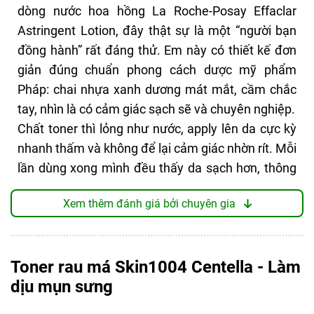
bạn đang tìm một sản phẩm vừa làm sạch sâu,
dòng nước hoa hồng La Roche-Posay Effaclar
vừa chăm sóc da mụn mỗi ngày một cách dịu nhẹ.
Astringent Lotion, đây thật sự là một “người bạn
đồng hành” rất đáng thử. Em này có thiết kế đơn
giản đúng chuẩn phong cách dược mỹ phẩm
ĐIỂM TỐT
Pháp: chai nhựa xanh dương mát mắt, cầm chắc
Hỗ trợ giảm mụn hiệu quả, làm sạch da thông
tay, nhìn là có cảm giác sạch sẽ và chuyên nghiệp.
thoáng.
Chất toner thì lỏng như nước, apply lên da cực kỳ
Kiểm soát dầu nhờn, hạn chế tình trạng bóng
nhanh thấm và không để lại cảm giác nhờn rít. Mỗi
nhờn.
lần dùng xong mình đều thấy da sạch hơn, thông
Kết cấu lỏng nhẹ, thấm nhanh, không nồng mùi
cồn.
thoáng, đặc biệt là vùng chữ T giảm hẳn dầu.
Xem thêm đánh giá bởi chuyên gia
Dùng một thời gian, mình còn thấy lỗ chân lông có
Thành phần an toàn, phù hợp cho da nhạy
cảm.
vẻ nhỏ hơn và da bớt xỉn màu rõ rệt.
Kháng viêm, làm dịu vùng da tổn thương.
Thành phần nổi bật như BHA (Salicylic Acid) và
Giá thành hợp lý, dùng tiết kiệm
Toner rau má Skin1004 Centella - Làm
LHA giúp tẩy tế bào chết nhẹ nhàng, hỗ trợ trị mụn
Đa năng: dùng như lotion mask, xịt dưỡng hay
dịu mụn sưng
đầu đen khá ổn, còn nước khoáng La Roche-
pha rửa mặt.
Posay thì làm dịu da rất tốt. Tuy nhiên, sản phẩm