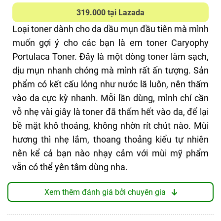
319.000 tại Lazada
Loại toner dành cho da dầu mụn đầu tiên mà mình
muốn gợi ý cho các bạn là em toner Caryophy
Portulaca Toner. Đây là một dòng toner làm sạch,
dịu mụn nhanh chóng mà mình rất ấn tượng. Sản
phẩm có kết cấu lỏng như nước lã luôn, nên thấm
vào da cực kỳ nhanh. Mỗi lần dùng, mình chỉ cần
vỗ nhẹ vài giây là toner đã thấm hết vào da, để lại
bề mặt khô thoáng, không nhờn rít chút nào. Mùi
hương thì nhẹ lắm, thoang thoảng kiểu tự nhiên
nên kể cả bạn nào nhạy cảm với mùi mỹ phẩm
vẫn có thể yên tâm dùng nha.
Lúc đầu mới sử dụng, mình có hơi bất ngờ vì da có
Xem thêm đánh giá bởi chuyên gia
cảm giác châm chích nhẹ – nhưng sau khi tìm
hiểu thì hóa ra là do các hoạt chất đang làm sạch