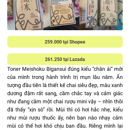
Dù hiệu quả se khít lỗ chân lông chưa rõ lắm với
mình, nhưng khả năng cấp ẩm và làm dịu thì mình
đánh giá rất cao. Thiết kế chai cũng rất đẹp, trong
suốt, tối giản và tinh tế – đúng gu mình luôn. Nếu
bạn đang tìm một loại toner nhẹ dịu, hiệu quả và
259.000 tại Shopee
đáng tin cậy, thì mình nghĩ em này rất đáng thử.
Giá khoảng 350.000đ cho chai 210ml – tính ra khá
261.250 tại Lazada
hời cho một sản phẩm chất lượng và dùng được
Toner Meishoku Bigansui đúng kiểu “chân ái” mới
lâu dài như vậy!
của mình trong hành trình trị mụn lâu năm. Ấn
Xem thêm
:
Review toner rau má Centella
tượng đầu tiên là thiết kế chai siêu đẹp, màu xanh
Skin1004 có nên mua không
?
dương đậm rất sang, cầm chắc tay và cảm giác
như đang cầm một chai rượu mini vậy – nhìn thôi
ĐIỂM TỐT
đã thấy “xịn sò” rồi. Mùi thì có hơi hắc nhẹ, kiểu
như mùi rượu thuốc ấy, nên bạn nào nhạy cảm
Dưỡng ẩm tốt, giúp làm dịu da và giảm viêm.
mùi có thể hơi khó chịu ban đầu. Riêng mình lại
Công thức nhẹ dịu, chiết xuất từ thiên nhiên.