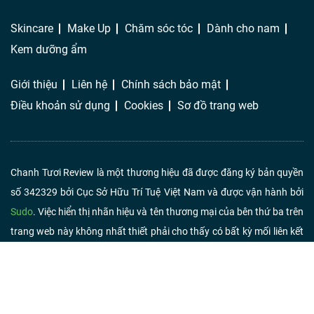
Skincare
Make Up
Chăm sóc tóc
Dành cho nam
Kem dưỡng ẩm
Giới thiệu
Liên hệ
Chính sách bảo mật
Điều khoản sử dụng
Cookies
Sơ đồ trang web
Chanh Tươi Review là một thương hiệu đã được đăng ký bản quyền
số 342329 bởi Cục Sở Hữu Trí Tuệ Việt Nam và được vận hành bởi
Sudo
. Việc hiển thị nhãn hiệu và tên thương mại của bên thứ ba trên
trang web này không nhất thiết phải cho thấy có bất kỳ mối liên kết
hoặc chứng thực nào từ Chanh Tươi Review. Nếu bạn nhấp vào liên
kết liên kết và mua sản phẩm hoặc dịch vụ, chúng tôi có thể nhận
được một khoản phí từ người bán.