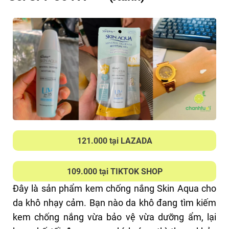
Công
Cấp ẩm
dụng
Làm lớp lót trang điểm
Kháng nước, kháng mồ hôi
Dung
30g
tích
Cảm nhận sử dụng
Kem chống nắng Skin Aqua cho da khô này có kết
121.000 tại LAZADA
cấu dạng sữa lỏng, dễ tán và không để lại vệt
trắng. Sau khoảng 2–3 phút, kem thấm hoàn toàn,
109.000 tại TIKTOK SHOP
tạo bề mặt mịn, ráo nhưng vẫn ẩm mượt, không
Đây là sản phẩm kem chống nắng Skin Aqua cho
gây bết dính và không mùi.
da khô nhạy cảm. Bạn nào da khô đang tìm kiếm
Chanh Tươi Review đã test hiệu quả chống nắng
kem chống nắng vừa bảo vệ vừa dưỡng ẩm, lại
dưới đèn UV và cho ra khả năng chống nắng khá