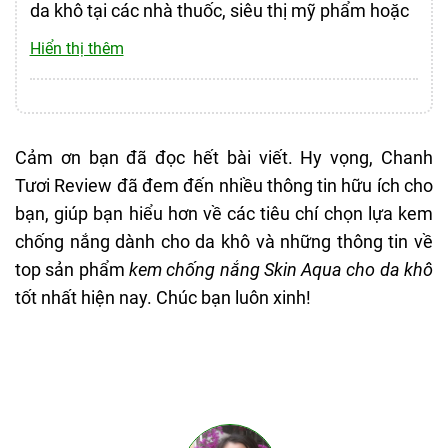
da khô tại các nhà thuốc, siêu thị mỹ phẩm hoặc
nước
trên các sàn TMĐT uy tín như
Shopee Mall,
ổn
Hiển thị thêm
ĐIỂM TỐT
Lazada Mall, Tiki, Tiktok Shop,…
Một số địa chỉ mua hàng chính hãng:
Nâng
Nâng tone tự nhiên, có hiệu chỉnh nhẹ nốt đỏ
MUA TẠI SHOPEE
tone
trên da
Skin
MUA TẠI LAZADA
tự
Kết cấu dễ tán, thấm nhanh, ẩm nhẹ trên da
Aqua
Kem
Kháng
Cảm ơn bạn đã đọc hết bài viết. Hy vọng, Chanh
nhiên,
Giá dòng kem chống này học sinh, sinh viên:
Chống nắng ổn
Tone Up
lai
nước
Tươi Review đã đem đến nhiều thông tin hữu ích cho
SPF50+
dưỡng
khoảng
80.000 – 180.000 đồng
tùy loại và nơi
Essence
sữa,
Khá
kém,
bạn, giúp bạn hiểu hơn về các tiêu chí chọn lựa kem
PA++++
ẩm
bán.
Mint
mỏng
mùi
THIẾU SÓT
chống nắng dành cho da khô và những thông tin về
nhẹ,
Green
nhẹ
nồng
top sản phẩm
kem chống nắng Skin Aqua cho da khô
chống
Chống mồ hôi, chống nước kém
(Xanh lá)
tốt nhất hiện nay. Chúc bạn luôn xinh!
nắng
Có cồn, mùi bám khá lâu
ổn