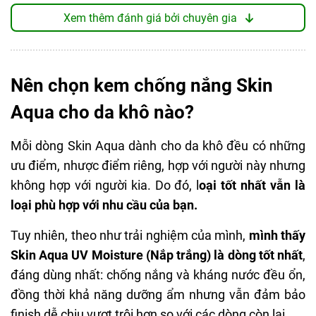
Xem thêm đánh giá bởi chuyên gia
Hyaluronic Acid, Collagen, Amino Acid tạo đệm
Chỉ số
dưỡng ẩm chuyên sâu giúp hạn chế mất nước khi
chống
SPF 50, PA++++
tiếp xúc với ánh nắng
nắng
Super Hyaluronic Acid cung cấp độ ẩm tối ưu,
Nên chọn kem chống nắng Skin
giải quyết tình trạng khô sạm
Dạng tinh chất, kết cấu mỏng nhẹ,
Aqua cho da khô nào?
Vitamin C & Trà xanh giúp chống oxy hóa, làm
thấm nhanh, không gây bết dính cho
Texture
mờ vùng da sạm màu, dưỡng da trắng mượt từng
da và đặc biệt phù hợp với điều kiện
Mỗi dòng Skin Aqua dành cho da khô đều có những
ngày.
khí hậu tại Việt Nam.
ưu điểm, nhược điểm riêng, hợp với người này nhưng
không hợp với người kia. Do đó, l
oại tốt nhất vẫn là
Chống nắng
loại phù hợp với nhu cầu của bạn.
ĐIỂM TỐT
Công
Cấp ẩm
Tuy nhiên, theo như trải nghiệm của mình,
mình thấy
Dưỡng ẩm tốt cho da khô đến rất khô
dụng
Nâng tone, hiệu chỉnh sắc da
Skin Aqua UV Moisture (Nắp trắng) là dòng tốt nhất
,
Mùi hương nhẹ nhàng, dễ chịu
Kháng nước, kháng mồ hôi
đáng dùng nhất: chống nắng và kháng nước đều ổn,
Không cồn, không paraben, không dầu khoáng
đồng thời khả năng dưỡng ẩm nhưng vẫn đảm bảo
Chống nước ổn
Dung
50g
finish dễ chịu vượt trội hơn so với các dòng còn lại.