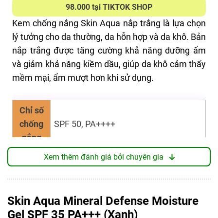
98.000 tại TIKTOK SHOP
Kem chống nắng
Skin Aqua nắp trắng
là lựa chọn
lý tưởng cho da thường, da hỗn hợp và da khô. Bản
nắp trắng được tăng cường khả năng dưỡng ẩm
và giảm khả năng kiềm dầu, giúp da khô cảm thấy
mềm mại, ẩm mượt hơn khi sử dụng.
Chỉ số
chống
SPF 50, PA++++
nắng
Xem thêm đánh giá bởi chuyên gia
Dạng sữa thoáng mịn, thấm nhanh,
Texture
không nhờn rít giúp giữ lớp nền trang
điểm bền hơn.
Skin Aqua Mineral Defense Moisture
Gel SPF 35 PA+++ (Xanh)
Chống nắng