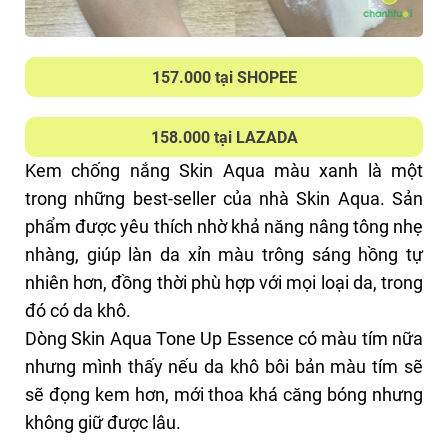
thiên về hóa học nhiều hơn với các màng lọc
Dạng gel dưỡng ẩm khá tốt
chống nắng Octinoxate, Tinosorb S, Uvinul A Plus,
Hệ dưỡng HA, dầu hạt hướng dương
Uvinul T150.
Lành tính: không chứa cồn, dầu khoáng,
157.000 tại SHOPEE
paraben, hương liệu, chất tạo màu
Sản phẩm có dạng gel khá lỏng, khi thoa lên da
mát, gần như không nâng tone, nhưng làm da
158.000 tại LAZADA
sáng nhẹ, có mùi trà xanh thoang thoảng cực kỳ
THIẾU SÓT
Kem chống nắng Skin Aqua màu xanh
là một
dễ chịu. Đây là một trong những sản phẩm hiếm
Chỉ số SPF35 PA+++ không phù hợp khi hoạt
trong những best-seller của nhà Skin Aqua. Sản
hoi của Skin Aqua mà mình thích mùi hương.
động ngoài trời
phẩm được yêu thích nhờ khả năng nâng tông nhẹ
Kết cấu ban đầu thấy lớp nước thấm nhanh, tuy
nhàng, giúp làn da xỉn màu trông sáng hồng tự
nhiên sau đó vẫn sẽ để lại độ bóng và hơi dính
nhiên hơn, đồng thời phù hợp với mọi loại da, trong
trên da, dưỡng ẩm tốt do trong bảng thành phần
đó có da khô.
có SHA. Do đó bạn nào da thật khô mới nên dùng,
Dòng Skin Aqua Tone Up Essence có màu tím nữa
còn da thiên khô da dầu sẽ thấy kết cấu này khá
nhưng mình thấy nếu da khô bôi bản màu tím sẽ
bóng dính trên da.
sẽ đọng kem hơn, mới thoa khá căng bóng nhưng
Thành phần nổi bật
không giữ được lâu.
Công nghệ Aqua Boost với hệ dưỡng