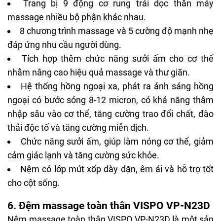
Trang bị 9 động cơ rung trải dọc thân máy
massage nhiều bộ phận khác nhau.
8 chương trình massage và 5 cường độ mạnh nhẹ
đáp ứng nhu cầu người dùng.
Tích hợp thêm chức năng sưởi ấm cho cơ thể
nhằm nâng cao hiệu quả massage và thư giãn.
Hệ thống hồng ngoại xa, phát ra ánh sáng hồng
ngoại có bước sóng 8-12 micron, có khả năng thâm
nhập sâu vào cơ thể, tăng cường trao đổi chất, đào
thải độc tố và tăng cường miễn dịch.
Chức năng sưởi ấm, giúp làm nóng cơ thể, giảm
cảm giác lạnh và tăng cường sức khỏe.
Nệm có lớp mút xốp dày dặn, êm ái và hỗ trợ tốt
cho cột sống.
6. Đệm massage toàn thân VISPO VP-N23D
Nệm massage toàn thân
VISPO VP-N23D là một sản