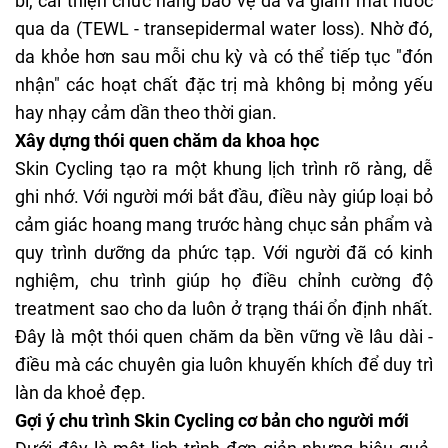
bì, cải thiện chức năng bảo vệ da và giảm mất nước
qua da (TEWL - transepidermal water loss). Nhờ đó,
da khỏe hơn sau mỗi chu kỳ và có thể tiếp tục "đón
nhận" các hoạt chất đặc trị mà không bị mỏng yếu
hay nhạy cảm dần theo thời gian.
Xây dựng thói quen chăm da khoa học
Skin Cycling tạo ra một khung lịch trình rõ ràng, dễ
ghi nhớ. Với người mới bắt đầu, điều này giúp loại bỏ
cảm giác hoang mang trước hàng chục sản phẩm và
quy trình dưỡng da phức tạp. Với người đã có kinh
nghiệm, chu trình giúp họ điều chỉnh cường độ
treatment sao cho da luôn ở trạng thái ổn định nhất.
Đây là một thói quen chăm da bền vững về lâu dài -
điều mà các chuyên gia luôn khuyến khích để duy trì
làn da khoẻ đẹp.
Gợi ý chu trình Skin Cycling cơ bản cho người mới