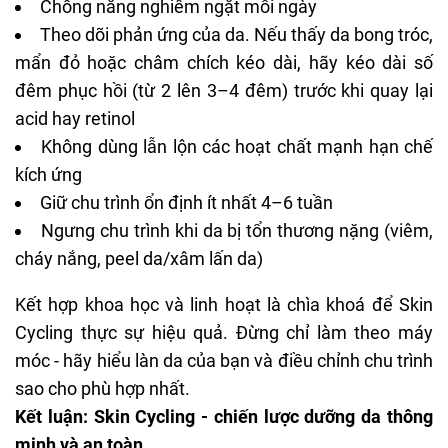
Chống nắng nghiêm ngặt mỗi ngày
Theo dõi phản ứng của da. Nếu thấy da bong tróc,
mẩn đỏ hoặc châm chích kéo dài, hãy kéo dài số
đêm phục hồi (từ 2 lên 3–4 đêm) trước khi quay lại
acid hay retinol
Không dùng lẫn lộn các hoạt chất mạnh hạn chế
kích ứng
Giữ chu trình ổn định ít nhất 4–6 tuần
Ngưng chu trình khi da bị tổn thương nặng (viêm,
cháy nắng, peel da/xâm lấn da)
Kết hợp khoa học và linh hoạt là chìa khoá để Skin
Cycling thực sự hiệu quả. Đừng chỉ làm theo máy
móc - hãy hiểu làn da của bạn và điều chỉnh chu trình
sao cho phù hợp nhất.
Kết luận: Skin Cycling - chiến lược dưỡng da thông
minh và an toàn