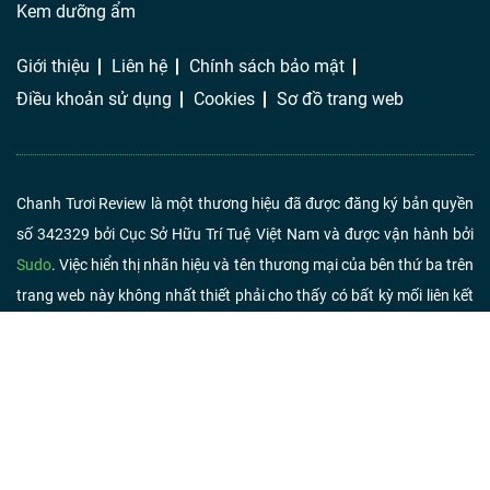
Kem dưỡng ẩm
Giới thiệu
Liên hệ
Chính sách bảo mật
Điều khoản sử dụng
Cookies
Sơ đồ trang web
Chanh Tươi Review là một thương hiệu đã được đăng ký bản quyền
số 342329 bởi Cục Sở Hữu Trí Tuệ Việt Nam và được vận hành bởi
Sudo
. Việc hiển thị nhãn hiệu và tên thương mại của bên thứ ba trên
trang web này không nhất thiết phải cho thấy có bất kỳ mối liên kết
hoặc chứng thực nào từ Chanh Tươi Review. Nếu bạn nhấp vào liên
kết liên kết và mua sản phẩm hoặc dịch vụ, chúng tôi có thể nhận
được một khoản phí từ người bán.