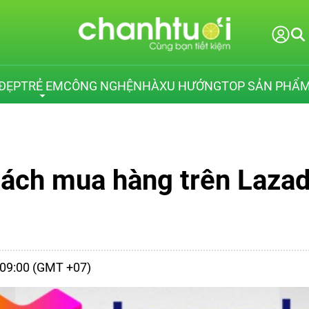
ĐẸP
TRẺ EM
CÔNG NGHỆ
NHÀ
XU HƯỚNG
TOP SẢN PHẨ
cách mua hàng trên Lazada
- 09:00 (GMT +07)