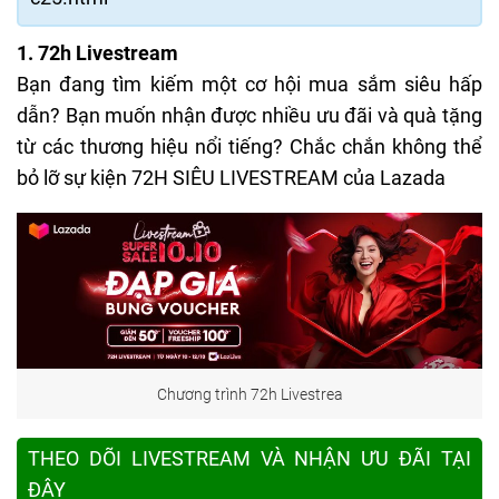
1. 72h Livestream
Bạn đang tìm kiếm một cơ hội mua sắm siêu hấp
dẫn? Bạn muốn nhận được nhiều ưu đãi và quà tặng
từ các thương hiệu nổi tiếng? Chắc chắn không thể
bỏ lỡ sự kiện 72H SIÊU LIVESTREAM của Lazada
Chương trình 72h Livestrea
THEO DÕI LIVESTREAM VÀ NHẬN ƯU ĐÃI TẠI
ĐÂY