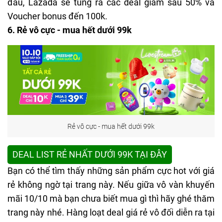
đầu, Lazada sẽ tung ra các deal giảm sâu 50% và
Voucher bonus đến 100k.
6. Rẻ vô cực - mua hết dưới 99k
Rẻ vô cực - mua hết dưới 99k
DEAL LIST RẺ NHẤT DƯỚI 99K TẠI ĐÂY
Bạn có thể tìm thấy những sản phẩm cực hot với giá
rẻ không ngờ tại trang này. Nếu giữa vô vàn khuyến
mãi 10/10 mà bạn chưa biết mua gì thì hãy ghé thăm
trang này nhé. Hàng loạt deal giá rẻ vô đối diễn ra tại