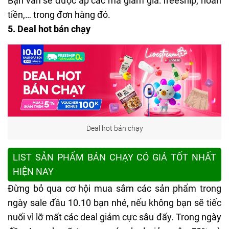
Bạn vẫn sẽ được áp các mã giảm giá: freeship, hoàn
tiền,… trong đơn hàng đó.
5. Deal hot bán chạy
Deal hot bán chạy
LIST SẢN PHẨM BÁN CHẠY CÓ GIÁ TỐT NHẤT
HIỆN NAY
Đừng bỏ qua cơ hội mua sắm các sản phẩm trong
ngày sale đầu 10.10 bạn nhé, nếu không bạn sẽ tiếc
nuối vì lỡ mất các deal giảm cực sâu đấy. Trong ngày