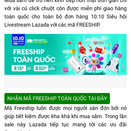
Mua sắm để trở nên xinh đẹp hơn thật đơn giản chỉ
với vài cú click chuột còn được miễn phí giao hàng
toàn quốc cho toàn bộ đơn hàng 10.10 Siêu hội
Livestream Lazada với các mã FREESHIP.
NHẬN MÃ FREESHIP TOÀN QUỐC TẠI ĐÂY
Mã Freeship luôn được mọi người săn đón bởi nó
giúp tiết kiệm được kha khá khi mua sắm. Trong lần
sale này Lazada tiếp tục mang tới các ưu đãi