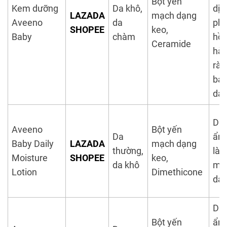
Bột yến
Kem dưỡng
Da khô,
dịu
LAZADA
mạch dạng
Aveeno
da
ph
SHOPEE
keo,
Baby
chàm
hồi
Ceramide
hà
rào
bảo
da
Dư
Aveeno
Bột yến
Da
ẩm
Baby Daily
LAZADA
mạch dạng
thường,
là
Moisture
SHOPEE
keo,
da khô
m
Lotion
Dimethicone
da
Dư
Bột yến
ẩm