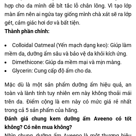
hợp cho da mình dễ bít tắc lỗ chân lông. Vì tạo lớp
màn ẩm nên ai ngứa tay giống mình chà xát sẽ ra lớp
gét, cảm giác hơi dơ và bất tiện.
Thành phần chính:
Colloidal Oatmeal (Yến mạch dạng keo): Giúp làm
mềm da, dưỡng ẩm sâu và bảo vệ da khỏi kích ứng.
Dimethicone: Giúp da mềm mại và mịn màng.
Glycerin: Cung cấp độ ẩm cho da.
Mặc dù là một sản phẩm dưỡng ẩm hiệu quả, an
toàn và lành tính tuy nhiên em này không thoải mái
trên da. Điểm cộng là em này có mức giá rẻ nhất
trong cả 5 sản phẩm của hãng.
Đánh giá chung kem dưỡng ẩm Aveeno có tốt
không? Có nên mua không?
Nhìn chung, dưỡng ẩm Aveeno là một thương hiệu