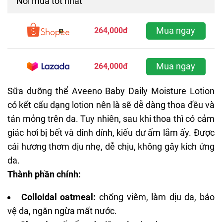
Nơi mua tốt nhất
Mua ngay
264,000đ
Mua ngay
264,000đ
Sữa dưỡng thể Aveeno Baby Daily Moisture Lotion
có kết cấu dạng lotion nên là sẽ dễ dàng thoa đều và
tán mỏng trên da. Tuy nhiên, sau khi thoa thì có cảm
giác hơi bị bết và dính dính, kiểu dư ẩm lắm ấy. Được
cái hương thơm dịu nhẹ, dễ chịu, không gây kích ứng
da.
Thành phần chính:
Colloidal oatmeal:
chống viêm, làm dịu da, bảo
vệ da, ngăn ngừa mất nước.