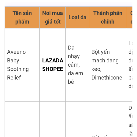
Tên sản
Nơi mua
Thành phần
Cô
Loại da
phẩm
giá tốt
chính
dụ
Là
Da
Aveeno
Bột yến
dịu
nhạy
Baby
LAZADA
mạch dạng
dư
cảm,
Soothing
SHOPEE
keo,
ẩm
da em
Relief
Dimethicone
bảo
bé
da
Dư
ẩm
sâu
là