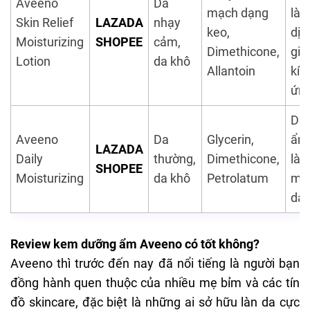
Aveeno
Da
mạch dạng
là
Skin Relief
LAZADA
nhạy
keo,
dịu
Moisturizing
SHOPEE
cảm,
Dimethicone,
gi
Lotion
da khô
Allantoin
kíc
ứn
Dư
Aveeno
Da
Glycerin,
ẩm
LAZADA
Daily
thường,
Dimethicone,
là
SHOPEE
Moisturizing
da khô
Petrolatum
m
da
Review kem dưỡng ẩm Aveeno có tốt không?
Aveeno thì trước đến nay đã nổi tiếng là người bạn
đồng hành quen thuộc của nhiều mẹ bỉm và các tín
đồ
skincare
, đặc biệt là những ai sở hữu làn da cực