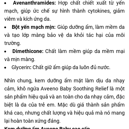
Avenanthramides:
Hợp chất chiết xuất từ yến
mạch, giúp ức chế sự hình thành cytokines, giảm
viêm và kích ứng da.
Bột yến mạch mịn:
Giúp dưỡng ẩm, làm mềm da
và tạo lớp màng bảo vệ da khỏi tác hại của môi
trường.
Dimethicone:
Chất làm mềm giúp da mềm mại
và mịn màng.
Glycerin
:
Chất giữ ẩm giúp da luôn đủ nước.
Nhìn chung,
kem dưỡng ẩm
mặt làm dịu da nhạy
cảm, khô ngứa Aveeno Baby Soothing Relief là một
sản phẩm hiệu quả và an toàn cho da nhạy cảm, đặc
biệt là da của trẻ em. Mặc dù giá thành sản phẩm
khá cao, nhưng chất lượng và hiệu quả mà nó mang
lại hoàn toàn xứng đáng.
Kem dưỡng ẩm Aveeno Baby cao cấp