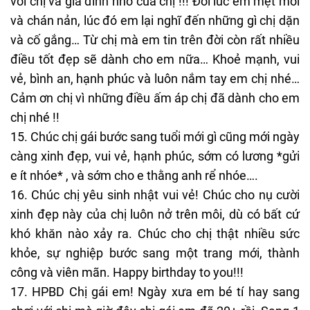
với chị và gia đình nhỏ của chị !!! Đôi lúc em mệt mỏi
và chán nản, lúc đó em lại nghĩ đến những gì chị dặn
và cố gắng… Từ chị mà em tin trên đời còn rất nhiều
điều tốt đẹp sẽ dành cho em nữa… Khoẻ mạnh, vui
vẻ, bình an, hạnh phúc và luôn nắm tay em chị nhé…
Cảm ơn chị vì những điều ấm áp chị đã dành cho em
chị nhé !!
15. Chúc chị gái bước sang tuổi mới gì cũng mới ngày
càng xinh đẹp, vui vẻ, hạnh phúc, sớm có lương *gửi
e ít nhóe* , và sớm cho e thằng anh rể nhóe….
16. Chúc chị yêu sinh nhật vui vẻ! Chúc cho nụ cười
xinh đẹp này của chị luôn nở trên môi, dù có bất cứ
khó khăn nào xảy ra. Chúc cho chị thật nhiều sức
khỏe, sự nghiệp bước sang một trang mới, thành
công và viên mãn. Happy birthday to you!!!
17. HPBD Chị gái em! Ngày xưa em bé tí hay sang