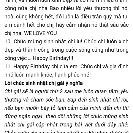
công nữa chị nha Bao nhiêu lời yêu thương thì nói
hoài cũng không hết, đó luôn là điều trân quý mà tụi
em dành hết cho chị, hãy cảm nhận nó thật sâu sắc
chị nha. WE LOVE YOU
10. Chúc mừng sinh nhật chị iu! Chúc chị luôn xinh
đẹp và thành công trong cuộc sống cũng như trong
công việc … Happy Birthday!!!
11. Happy Birthday chị của em. Chúc chị và gia đình
nhỏ luôn mạnh khỏe, hạnh phúc nhé!
Lời chúc sinh nhật chị gái ý nghĩa
Chị gái sẽ là người thứ 2 sau mẹ luôn quan tâm, yêu
thương và chăm sóc bạn. Sắp đến sinh nhật chị rồi,
nếu bạn muốn bày tỏ tình cảm của mình đến chị thì
đừng ngần ngại theo dõi những lời chúc mừng sinh
nhật chị gái cập nhật trong bài viết dưới đây nhé!
Chắc chắn chị gái của bạn sẽ rất vui khi nhận được lời