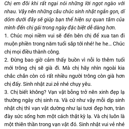
Chị em đôi khi rất ngại nói những lời ngọt ngào với
nhau. Vậy nên những câu chúc sinh nhật ngắn gọn, dí
dỏm dưới đây sẽ giúp bạn thể hiện sự quan tâm của
mình đến chị gái trong ngày đặc biệt dễ dàng hơn.
1. Chúc mọi niềm vui sẽ đến bên chị để xua tan đi
muộn phiền trong năm tuổi sắp tới nhé! he he… Chúc
chị mọi điều thành công.
2. Đừng bao giờ cảm thấy buồn vì nỗi lo thêm tuổi
mới trông chị sẽ già đi. Mà chị hãy nhìn ngoài kia
chắc chắn còn có rất nhiều người trông còn già hơn
chị đấy. Sinh nhật zui zẻ nhé chụy yêu.
3. Chị biết không? Vạn vật bỗng trở nên xinh đẹp lạ
thường ngày chị sinh ra. Và cứ như vậy mỗi dịp sinh
nhật chị thì vạn vật dường như lại tươi đẹp hơn, tràn
đày sức sống hơn một cách thật kỳ lạ. Và chị luôn là
một thiên thần trong vạn vật đó. Sinh nhật vui vẻ nhé