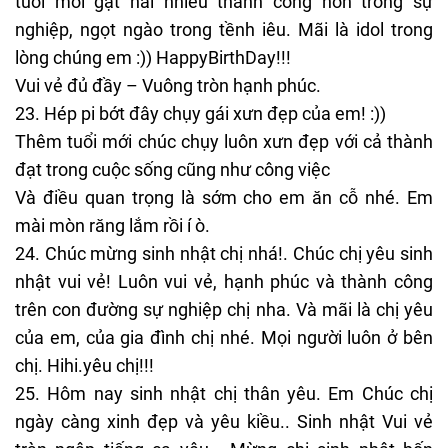
tuổi mới gặt hái nhiều thành công hơn trong sự
nghiệp, ngọt ngào trong tềnh iêu. Mãi là idol trong
lòng chúng em :)) HappyBirthDay!!!
Vui vẻ đủ đầy – Vuông tròn hạnh phúc.
23. Hép pi bớt đây chụy gái xưn đẹp của em! :))
Thêm tuổi mới chúc chụy luôn xưn đẹp với cả thành
đạt trong cuộc sống cũng như công việc
Và điều quan trọng là sớm cho em ăn cỗ nhé. Em
mài mòn răng lắm rồi í ò.
24. Chúc mừng sinh nhật chị nhá!. Chúc chị yêu sinh
nhật vui vẻ! Luôn vui vẻ, hạnh phúc và thành công
trên con đường sự nghiệp chị nha. Và mãi là chị yêu
của em, của gia đình chị nhé. Mọi người luôn ở bên
chị. Hihi.yêu chị!!!
25. Hôm nay sinh nhật chị thân yêu. Em Chúc chị
ngày càng xinh đẹp và yêu kiều.. Sinh nhật Vui vẻ