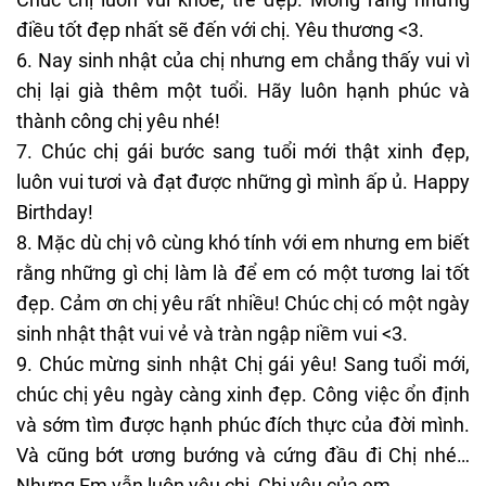
điều tốt đẹp nhất sẽ đến với chị. Yêu thương <3.
6. Nay sinh nhật của chị nhưng em chẳng thấy vui vì
chị lại già thêm một tuổi. Hãy luôn hạnh phúc và
thành công chị yêu nhé!
7. Chúc chị gái bước sang tuổi mới thật xinh đẹp,
luôn vui tươi và đạt được những gì mình ấp ủ. Happy
Birthday!
8. Mặc dù chị vô cùng khó tính với em nhưng em biết
rằng những gì chị làm là để em có một tương lai tốt
đẹp. Cảm ơn chị yêu rất nhiều! Chúc chị có một ngày
sinh nhật thật vui vẻ và tràn ngập niềm vui <3.
9. Chúc mừng sinh nhật Chị gái yêu! Sang tuổi mới,
chúc chị yêu ngày càng xinh đẹp. Công việc ổn định
và sớm tìm được hạnh phúc đích thực của đời mình.
Và cũng bớt ương bướng và cứng đầu đi Chị nhé…
Nhưng Em vẫn luôn yêu chị, Chị yêu của em