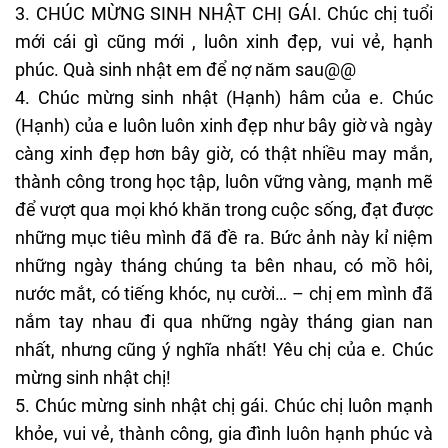
3. CHÚC MỪNG SINH NHẬT CHỊ GÁI. Chúc chị tuổi
mới cái gì cũng mới , luôn xinh đẹp, vui vẻ, hạnh
phúc. Quà sinh nhật em để nợ năm sau@@
4. Chúc mừng sinh nhật (Hạnh) hâm của e. Chúc
(Hạnh) của e luôn luôn xinh đẹp như bây giờ và ngày
càng xinh đẹp hơn bây giờ, có thật nhiều may mắn,
thành công trong học tập, luôn vững vàng, mạnh mẽ
để vượt qua mọi khó khăn trong cuộc sống, đạt được
những mục tiêu mình đã đề ra. Bức ảnh này kỉ niệm
những ngày tháng chúng ta bên nhau, có mồ hôi,
nước mắt, có tiếng khóc, nụ cười… – chị em mình đã
nắm tay nhau đi qua những ngày tháng gian nan
nhất, nhưng cũng ý nghĩa nhất! Yêu chị của e. Chúc
mừng sinh nhật chị!
5. Chúc mừng sinh nhật chị gái. Chúc chị luôn mạnh
khỏe, vui vẻ, thành công, gia đình luôn hạnh phúc và