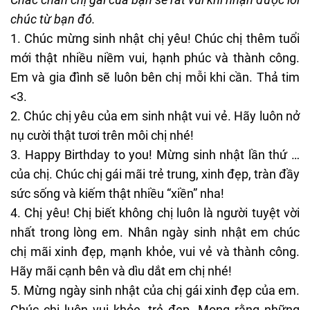
chúc từ bạn đó.
1. Chúc mừng sinh nhật chị yêu! Chúc chị thêm tuổi
mới thật nhiều niềm vui, hạnh phúc và thành công.
Em và gia đình sẽ luôn bên chị mỗi khi cần. Thả tim
<3.
2. Chúc chị yêu của em sinh nhật vui vẻ. Hãy luôn nở
nụ cười thật tươi trên môi chị nhé!
3. Happy Birthday to you! Mừng sinh nhật lần thứ …
của chị. Chúc chị gái mãi trẻ trung, xinh đẹp, tràn đầy
sức sống và kiếm thật nhiều “xiền” nha!
4. Chị yêu! Chị biết không chị luôn là người tuyệt vời
nhất trong lòng em. Nhân ngày sinh nhật em chúc
chị mãi xinh đẹp, mạnh khỏe, vui vẻ và thành công.
Hãy mãi cạnh bên và dìu dắt em chị nhé!
5. Mừng ngày sinh nhật của chị gái xinh đẹp của em.
Chúc chị luôn vui khỏe, trẻ đẹp. Mong rằng những