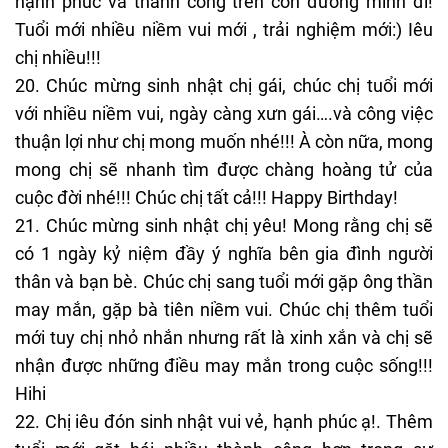
hạnh phúc và thành công trên con đường mình đi!
Tuổi mới nhiều niềm vui mới , trải nghiệm mới:) Iêu
chị nhiều!!!
20. Chúc mừng sinh nhật chị gái, chúc chị tuổi mới
với nhiều niềm vui, ngày càng xưn gái….và công việc
thuận lợi như chị mong muốn nhé!!! À còn nữa, mong
mong chị sẽ nhanh tìm được chàng hoàng tử của
cuộc đời nhé!!! Chúc chị tất cả!!! Happy Birthday!
21. Chúc mừng sinh nhật chị yêu! Mong rằng chị sẽ
có 1 ngày kỷ niệm đầy ý nghĩa bên gia đình người
thân và bạn bè. Chúc chị sang tuổi mới gặp ông thần
may mắn, gặp bà tiên niềm vui. Chúc chị thêm tuổi
mới tuy chị nhỏ nhắn nhưng rất là xinh xắn và chị sẽ
nhận được những điều may mắn trong cuộc sống!!!
Hihi
22. Chị iêu đón sinh nhật vui vẻ, hạnh phúc ạ!. Thêm