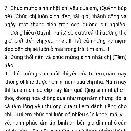
7. Chúc mừng sinh nhật chị yêu của em, (Quỳnh búp
bê). Chúc chị luôn xinh đẹp, tài giỏi, thành công và
ngày một thăng tiến trên con đường sự nghiệp.
Thương hiệu (Quỳnh Paris) sẽ được cả thị trường thế
giới biết đến chị yêu nhé..!!! Tất cả những kỹ niệm
đẹp bên chị sẽ luôn ở mãi trong trái tim em….!
8. Cùng thổi nến và chúc mừng sinh nhật chị (Tâm)
nào
9. Chúc mừng sinh nhật chị yêu của tụi em, năm nay
không offline được hẹn lại năm sau chị nha. Năm nay
thì tụi em chỉ có clip này làm quà tặng sinh nhật chị
thôi, không hoa không quà như mọi năm nhưng đó là
cả tấm lòng yêu thương của tụi em dành riêng cho
chị… Tụi em chúc chị luôn có nhiều sức khoẻ, mãi vui
vẻ, hạnh phúc, ấm áp, bình an bên gia đình nhỏ của
mình, vẫn luôn luôn xinh đẹp và có thêm nhiều thành