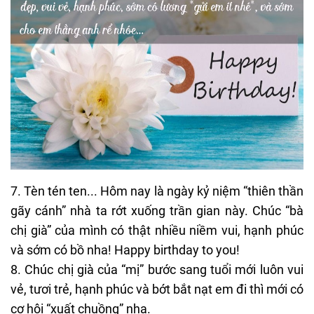
7. Tèn tén ten... Hôm nay là ngày kỷ niệm “thiên thần
gãy cánh” nhà ta rớt xuống trần gian này. Chúc “bà
chị già” của mình có thật nhiều niềm vui, hạnh phúc
và sớm có bồ nha! Happy birthday to you!
8. Chúc chị già của “mị” bước sang tuổi mới luôn vui
vẻ, tươi trẻ, hạnh phúc và bớt bắt nạt em đi thì mới có
cơ hội “xuất chuồng” nha.