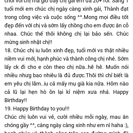
chơi với chị mà giờ đây chị gái em đã 20+ rồi. Sang 1
tuổi mới em chúc chị ngày càng xinh gái, Thành đạt
trong công việc và cuộc sống ^^.Mong mọi điều tốt
đẹp đến với chị và sớm lấy chồng cho em được ăn cỗ
nhaa. Chúc thế thôi không chị lại bảo sến. Chúc
mừng sinh nhật chị!!
18. Chúc chị iu luôn xinh đẹp, tuổi mới vs thật nhiều
niềm vui mới, hạnh phúc và thành công chị nhé. Sớm
lấy ck đi cho e còn theo chị nữa..hê hê. Muốn nói
nhiều nhưg bao nhiêu là đủ được.Thôi thì chỉ biết là
em yêu chị lắm..iu cả mấy mụ già kia nữa. Hôm nào
cả lũ lại hẹn hò ôn lại kỉ niệm xưa nhá. Happy
Birthday!!
19. Happy Birthday to you!!!
Chúc chị luôn vui vẻ, cười nhiều mỗi ngày, mau ăn
chóng gầy ^^, càng ngày càng xinh như em nì haha :),