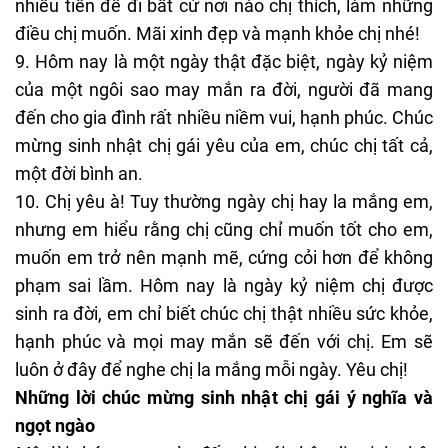
nhiều tiền để đi bất cứ nơi nào chị thích, làm những
điều chị muốn. Mãi xinh đẹp và mạnh khỏe chị nhé!
9. Hôm nay là một ngày thật đặc biệt, ngày kỷ niệm
của một ngôi sao may mắn ra đời, người đã mang
đến cho gia đình rất nhiều niềm vui, hạnh phúc. Chúc
mừng sinh nhật chị gái yêu của em, chúc chị tất cả,
một đời bình an.
10. Chị yêu à! Tuy thường ngày chị hay la mắng em,
nhưng em hiểu rằng chị cũng chỉ muốn tốt cho em,
muốn em trở nên mạnh mẽ, cứng cỏi hơn để không
phạm sai lầm. Hôm nay là ngày kỷ niệm chị được
sinh ra đời, em chỉ biết chúc chị thật nhiều sức khỏe,
hạnh phúc và mọi may mắn sẽ đến với chị. Em sẽ
luôn ở đây để nghe chị la mắng mỗi ngày. Yêu chị!
Những lời chúc mừng sinh nhật chị gái ý nghĩa và
ngọt ngào