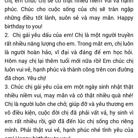
chị, em chúc chị sẽ có thật nhiều niềm vui và hạnh
phúc. Chúc cho cuộc sống của chị sẽ tràn ngập
những điều tốt lành, suôn sẻ và may mắn. Happy
birthday to you!
2. Chị gái yêu dấu của em! Chị là một người truyền
rất nhiều năng lượng cho em. Trong mắt em, chị luôn
là người hoàn hảo, vĩ đại và đáng để em học hỏi.
Hôm nay chị lại thêm tuổi mới nữa rồi! Em chúc chị
luôn vui vẻ, hạnh phúc và thành công trên con đường
đã chọn. Yêu chị!
3. Chúc chị gái yêu của em một ngày sinh nhật thật
nhiều niềm vui, may mắn và có thật nhiều quà nhé!
Chị là người luôn che chở, giúp đỡ và yêu thương em
vô điều kiện, cuộc đời chị đã phải vất vả, hy sinh vì
em rất nhiều rồi, giờ đã đến lúc chị sống cho riêng
mình. Phải thật vui vẻ, hạnh phúc nhé tình yêu của