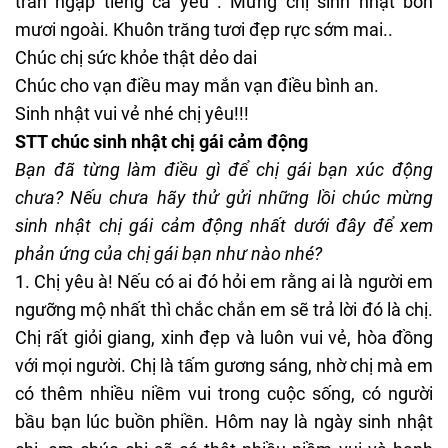
tràn ngập tiếng ca yêu . Mừng chị sinh nhật bốn
mươi ngoài. Khuôn trăng tươi đẹp rực sớm mai..
Chúc chị sức khỏe thật dẻo dai
Chúc cho vạn điều may mắn vạn điều bình an.
Sinh nhật vui vẻ nhé chị yêu!!!
STT chúc sinh nhật chị gái cảm động
Bạn đã từng làm điều gì để chị gái bạn xúc động
chưa? Nếu chưa hãy thử gửi những lồi chúc mừng
sinh nhật chị gái cảm động nhất dưới đây để xem
phản ứng của chị gái bạn như nào nhé?
1. Chị yêu à! Nếu có ai đó hỏi em rằng ai là người em
ngưỡng mộ nhất thì chắc chắn em sẽ trả lời đó là chị.
Chị rất giỏi giang, xinh đẹp và luôn vui vẻ, hòa đồng
với mọi người. Chị là tấm gương sáng, nhờ chị mà em
có thêm nhiều niềm vui trong cuộc sống, có người
bầu bạn lúc buồn phiền. Hôm nay là ngày sinh nhật