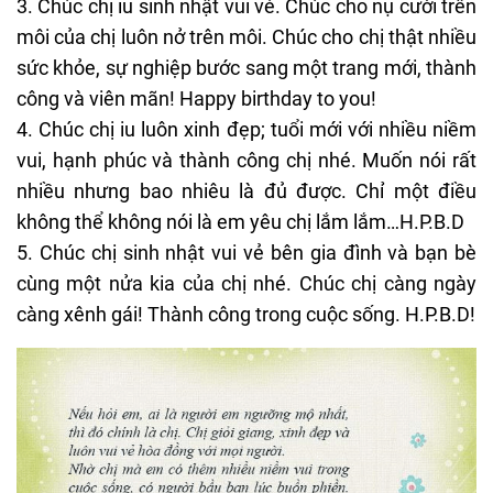
3. Chúc chị iu sinh nhật vui vẻ. Chúc cho nụ cười trên
môi của chị luôn nở trên môi. Chúc cho chị thật nhiều
sức khỏe, sự nghiệp bước sang một trang mới, thành
công và viên mãn! Happy birthday to you!
4. Chúc chị iu luôn xinh đẹp; tuổi mới với nhiều niềm
vui, hạnh phúc và thành công chị nhé. Muốn nói rất
nhiều nhưng bao nhiêu là đủ được. Chỉ một điều
không thể không nói là em yêu chị lắm lắm…H.P.B.D
5. Chúc chị sinh nhật vui vẻ bên gia đình và bạn bè
cùng một nửa kia của chị nhé. Chúc chị càng ngày
càng xênh gái! Thành công trong cuộc sống. H.P.B.D!