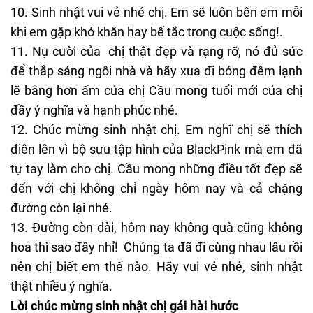
10. Sinh nhật vui vẻ nhé chị. Em sẽ luôn bên em mỗi
khi em gặp khó khăn hay bế tắc trong cuộc sống!.
11. Nụ cười của chị thật đẹp và rạng rỡ, nó đủ sức
để thắp sáng ngôi nhà và hãy xua đi bóng đêm lạnh
lẽ bằng hơn ấm của chị Cầu mong tuổi mới của chị
đầy ý nghĩa và hạnh phúc nhé.
12. Chúc mừng sinh nhật chị. Em nghĩ chị sẽ thích
điên lên vì bộ sưu tập hình của BlackPink mà em đã
tự tay làm cho chị. Cầu mong những điều tốt đẹp sẽ
đến với chị không chỉ ngày hôm nay và cả chặng
đường còn lại nhé.
13. Đường còn dài, hôm nay không quà cũng không
hoa thì sao đây nhỉ! Chúng ta đã đi cùng nhau lâu rồi
nên chị biết em thế nào. Hãy vui vẻ nhé, sinh nhật
thật nhiều ý nghĩa.
Lời chúc mừng sinh nhật chị gái hài hước