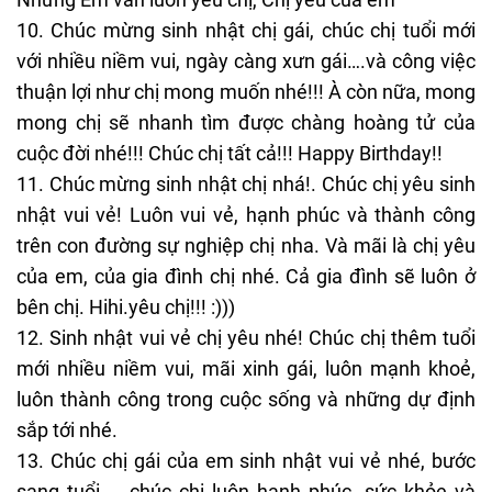
10. Chúc mừng sinh nhật chị gái, chúc chị tuổi mới
với nhiều niềm vui, ngày càng xưn gái….và công việc
thuận lợi như chị mong muốn nhé!!! À còn nữa, mong
mong chị sẽ nhanh tìm được chàng hoàng tử của
cuộc đời nhé!!! Chúc chị tất cả!!! Happy Birthday!!
11. Chúc mừng sinh nhật chị nhá!. Chúc chị yêu sinh
nhật vui vẻ! Luôn vui vẻ, hạnh phúc và thành công
trên con đường sự nghiệp chị nha. Và mãi là chị yêu
của em, của gia đình chị nhé. Cả gia đình sẽ luôn ở
bên chị. Hihi.yêu chị!!! :)))
12. Sinh nhật vui vẻ chị yêu nhé! Chúc chị thêm tuổi
mới nhiều niềm vui, mãi xinh gái, luôn mạnh khoẻ,
luôn thành công trong cuộc sống và những dự định
sắp tới nhé.
13. Chúc chị gái của em sinh nhật vui vẻ nhé, bước
sang tuổi … chúc chị luôn hạnh phúc, sức khỏe và