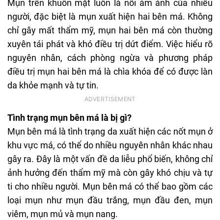
Mụn trên khuôn mặt luôn là nỗi ám ảnh của nhiều
người, đặc biệt là mụn xuất hiện hai bên má. Không
chỉ gây mất thẩm mỹ, mụn hai bên má còn thường
xuyên tái phát và khó điều trị dứt điểm. Việc hiểu rõ
nguyên nhân, cách phòng ngừa và phương pháp
điều trị mụn hai bên má là chìa khóa để có được làn
da khỏe mạnh và tự tin.
Tình trạng mụn bên má là bị gì?
Mụn bên má là tình trạng da xuất hiện các nốt mụn ở
khu vực má, có thể do nhiều nguyên nhân khác nhau
gây ra. Đây là một vấn đề da liễu phổ biến, không chỉ
ảnh hưởng đến thẩm mỹ mà còn gây khó chịu và tự
ti cho nhiều người. Mụn bên má có thể bao gồm các
loại mụn như mụn đầu trắng, mụn đầu đen, mụn
viêm, mụn mủ và mụn nang.