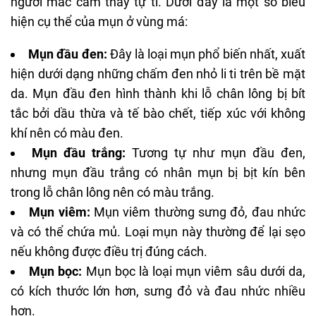
người mắc cảm thấy tự ti. Dưới đây là một số biểu
hiện cụ thể của mụn ở vùng má:
Mụn đầu đen:
Đây là loại mụn phổ biến nhất, xuất
hiện dưới dạng những chấm đen nhỏ li ti trên bề mặt
da. Mụn đầu đen hình thành khi lỗ chân lông bị bít
tắc bởi dầu thừa và tế bào chết, tiếp xúc với không
khí nên có màu đen.
Mụn đầu trắng:
Tương tự như mụn đầu đen,
nhưng mụn đầu trắng có nhân mụn bị bịt kín bên
trong lỗ chân lông nên có màu trắng.
Mụn viêm:
Mụn viêm thường sưng đỏ, đau nhức
và có thể chứa mủ. Loại mụn này thường để lại sẹo
nếu không được điều trị đúng cách.
Mụn bọc:
Mụn bọc là loại mụn viêm sâu dưới da,
có kích thước lớn hơn, sưng đỏ và đau nhức nhiều
hơn.