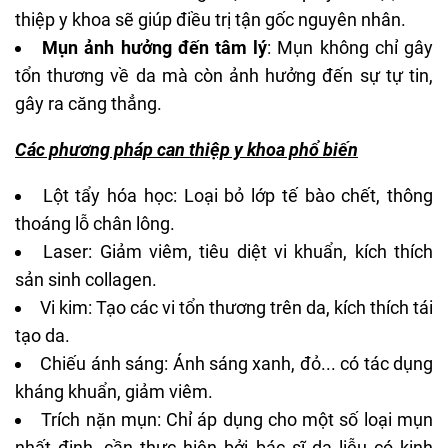
thiệp y khoa sẽ giúp điều trị tận gốc nguyên nhân.
Mụn ảnh hưởng đến tâm lý
: Mụn không chỉ gây
tổn thương về da mà còn ảnh hưởng đến sự tự tin,
gây ra căng thẳng.
Các phương pháp can thiệp y khoa phổ biến
Lột tẩy hóa học: Loại bỏ lớp tế bào chết, thông
thoáng lỗ chân lông.
Laser: Giảm viêm, tiêu diệt vi khuẩn, kích thích
sản sinh collagen.
Vi kim: Tạo các vi tổn thương trên da, kích thích
tái
tạo da
.
Chiếu ánh sáng: Ánh sáng xanh, đỏ... có tác dụng
kháng khuẩn, giảm viêm.
Trích nặn mụn: Chỉ áp dụng cho một số loại mụn
nhất định, cần thực hiện bởi bác sĩ da liễu có kinh