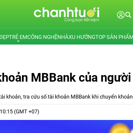
ĐẸP
TRẺ EM
CÔNG NGHỆ
NHÀ
XU HƯỚNG
TOP SẢN PHẨ
i khoản MBBank của người
 tài khoản, tra cứu số tài khoản MBBank khi chuyển khoả
- 10:15 (GMT +07)