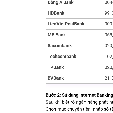
Đông Á Bank
004
HDBank
99, 
LienVietPostBank
000
MB Bank
068,
Sacombank
020,
Techcombank
102,
TPBank
020
BVBank
21, 
Bước 2: Sử dụng Internet Bankin
Sau khi biết rõ ngân hàng phát 
Chọn mục chuyển tiền, nhập số tà