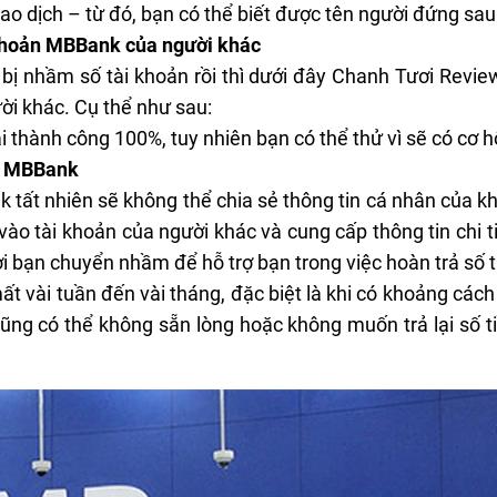
iao dịch – từ đó, bạn có thể biết được tên người đứng sau
 khoản MBBank của người khác
 bị nhầm số tài khoản rồi thì dưới đây Chanh Tươi Rev
ời khác
. Cụ thể như sau:
thành công 100%, tuy nhiên bạn có thể thử vì sẽ có cơ 
ng MBBank
tất nhiên sẽ không thể chia sẻ thông tin cá nhân của k
o tài khoản của người khác và cung cấp thông tin chi ti
ời bạn chuyển nhầm để hỗ trợ bạn trong việc hoàn trả số
mất vài tuần đến vài tháng, đặc biệt là khi có khoảng cách
ng có thể không sẵn lòng hoặc không muốn trả lại số tiề