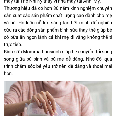
máy tại Thổ Nhĩ Kỳ thay vì nhà máy tại Anh, Mỹ.
Thương hiệu đã có hơn 30 năm kinh nghiệm chuyên
sản xuất các sản phẩm chất lượng cao dành cho mẹ
và bé. Họ luôn nỗ lực sáng tạo hết mình để nghiên
cứu ra các dòng sản phẩm bình sữa thay thế giúp bé
có bữa ăn ngon lành cả khi mẹ đi vắng không thể ti
trực tiếp.
Bình sữa Momma Lansinoh giúp bé chuyển đổi song
song giữa bú bình và bú mẹ dễ dàng. Nhờ đó, quá
trình chăm sóc bé yêu trở nên dễ dàng và thoải mái
hơn.