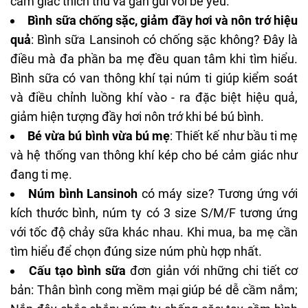
cảm giác thích thú và gần gũi với bé yêu.
Bình sữa chống sặc
, giảm đầy hơi và nôn trớ hiệu
quả
: Bình sữa Lansinoh có chống sặc không? Đây là
điều mà đa phần ba mẹ đều quan tâm khi tìm hiểu.
Bình sữa có van thông khí tại núm ti giúp kiểm soát
và điều chỉnh luồng khí vào - ra đặc biệt hiệu quả,
giảm hiện tượng đầy hơi nôn trớ khi bé bú bình.
Bé vừa bú bình vừa bú mẹ
: Thiết kế như bầu ti mẹ
và hệ thống van thông khí kép cho bé cảm giác như
đang ti mẹ.
Núm bình Lansinoh
có máy size? Tương ứng với
kích thước bình, núm ty có 3 size S/M/F tương ứng
với tốc độ chảy sữa khác nhau. Khi mua, ba mẹ cần
tìm hiểu để chọn đúng size núm phù hợp nhất.
Cấu tạo bình sữa
đơn giản với những chi tiết cơ
bản: Thân bình cong mềm mại giúp bé dễ cầm nắm;