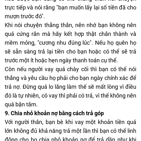
trực tiếp và nói rằng "bạn muốn lấy lại số tiền đã cho
mượn trước đó".
Khi nói chuyện thẳng thắn, nên nhớ bạn không nên
quá cứng rắn mà hãy kết hợp thật chân thành và
mềm mỏng, "cương nhu đúng lúc". Nếu họ quên họ
sẽ sẵn sàng trả lại tiền cho bạn hoặc có thể sẽ trả
trước một ít hoặc hẹn ngày thanh toán cụ thể.
Còn nếu người vay quá chày cối thì bạn có thể nói
thẳng và yêu cầu họ phải cho bạn ngày chính xác để
trả nợ. Đừng quá lo lắng làm thế sẽ mất lòng vì điều
đó là tự nhiên, có vay thì phải có trả, vì thế không nên
quá bận tâm.
9.
Chia nhỏ khoản nợ bằng cách trả góp
Với người thân, bạn bè khi vay một khoản tiền quá
lớn không đủ khả năng trả một lần thì bạn có thể linh
động cho họ chia nhỏ khoản nợ để trả dần như khi