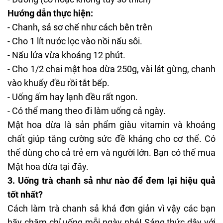
Hướng dẫn thực hiện:
- Chanh, sả sơ chế như cách bên trên
- Cho 1 lít nước lọc vào nồi nấu sôi.
- Nấu lửa vừa khoảng 12 phút.
- Cho 1/2 chai mật hoa dừa 250g, vài lát gừng, chanh
vào khuấy đều rồi tắt bếp.
- Uống ấm hay lạnh đều rất ngon.
- Có thể mang theo đi làm uống cả ngày.
Mật hoa dừa là sản phẩm giàu vitamin và khoáng
chất giúp tăng cường sức đề kháng cho cơ thể. Có
thể dùng cho cả trẻ em và người lớn. Bạn có thể mua
Mật hoa dừa
tại đây.
3. Uống trà chanh sả như nào để đem lại hiệu quả
tốt nhất?
Cách làm trà chanh sả
khá đơn giản vì vậy các bạn
hãy chăm chỉ uống mỗi ngày nhé! Sáng thức dậy với