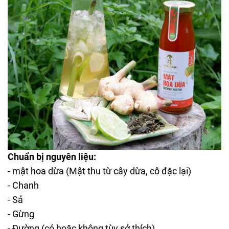
Chuẩn bị nguyên liệu:
-
mật hoa dừa
(Mật thu từ cây dừa, cô đặc lại)
- Chanh
- Sả
- Gừng
- Đường (có hoặc không tùy sở thích)