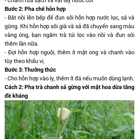
- Chanh rửa sạch và vắt lấy nước cốt
Bước 2:
Pha
chế hỗn hợp
- Bắt nồi lên bếp để đun sôi hỗn hợp nước lọc, sả và
gừng. Khi hỗn hợp sôi già và sả đã chuyển sang màu
vàng óng, bạn ngâm trà túi lọc vào nồi và đun sôi
thêm lần nữa.
- Đợi hỗn hợp nguội, thêm ít mật ong và chanh vào
tùy theo khẩu vị.
Bước 3: Thưởng thức
- Cho hỗn hợp vào ly, thêm ít đá nếu muốn dùng lạnh.
Cách 2: Pha trà chanh sả gừng với mật hoa dừa tăng
đề kháng