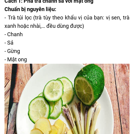
Cách 1: Pha trà chanh sả với mật ong
Chuẩn bị nguyên liệu:
- Trà túi lọc (trà tùy theo khẩu vị của bạn: vị sen, trà
xanh hoặc nhài,… đều dùng được)
- Chanh
- Sả
- Gừng
- Mật ong