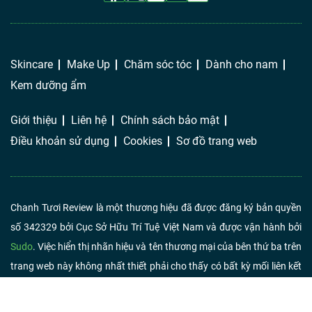
Skincare
Make Up
Chăm sóc tóc
Dành cho nam
Kem dưỡng ẩm
Giới thiệu
Liên hệ
Chính sách bảo mật
Điều khoản sử dụng
Cookies
Sơ đồ trang web
Chanh Tươi Review là một thương hiệu đã được đăng ký bản quyền
số 342329 bởi Cục Sở Hữu Trí Tuệ Việt Nam và được vận hành bởi
Sudo
. Việc hiển thị nhãn hiệu và tên thương mại của bên thứ ba trên
trang web này không nhất thiết phải cho thấy có bất kỳ mối liên kết
hoặc chứng thực nào từ Chanh Tươi Review. Nếu bạn nhấp vào liên
kết liên kết và mua sản phẩm hoặc dịch vụ, chúng tôi có thể nhận