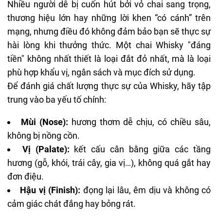
Nhiều người dễ bị cuốn hút bởi vỏ chai sang trọng,
thương hiệu lớn hay những lời khen “có cánh” trên
mạng, nhưng điều đó không đảm bảo bạn sẽ thực sự
hài lòng khi thưởng thức. Một chai Whisky "đáng
tiền" không nhất thiết là loại đắt đỏ nhất, mà là loại
phù hợp khẩu vị, ngân sách và mục đích sử dụng.
Để đánh giá chất lượng thực sự của Whisky, hãy tập
trung vào ba yếu tố chính:
Mùi (Nose):
hương thơm dễ chịu, có chiều sâu,
không bị nồng cồn.
Vị (Palate):
kết cấu cân bằng giữa các tầng
hương (gỗ, khói, trái cây, gia vị…), không quá gắt hay
đơn điệu.
Hậu vị (Finish):
đọng lại lâu, êm dịu và không có
cảm giác chát đắng hay bỏng rát.