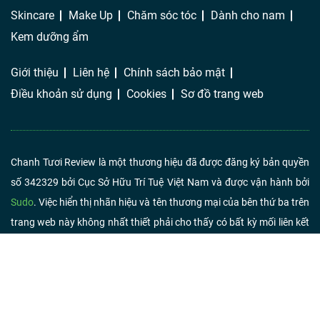
Skincare
Make Up
Chăm sóc tóc
Dành cho nam
Kem dưỡng ẩm
Giới thiệu
Liên hệ
Chính sách bảo mật
Điều khoản sử dụng
Cookies
Sơ đồ trang web
Chanh Tươi Review là một thương hiệu đã được đăng ký bản quyền
số 342329 bởi Cục Sở Hữu Trí Tuệ Việt Nam và được vận hành bởi
Sudo
. Việc hiển thị nhãn hiệu và tên thương mại của bên thứ ba trên
trang web này không nhất thiết phải cho thấy có bất kỳ mối liên kết
hoặc chứng thực nào từ Chanh Tươi Review. Nếu bạn nhấp vào liên
kết liên kết và mua sản phẩm hoặc dịch vụ, chúng tôi có thể nhận
được một khoản phí từ người bán.