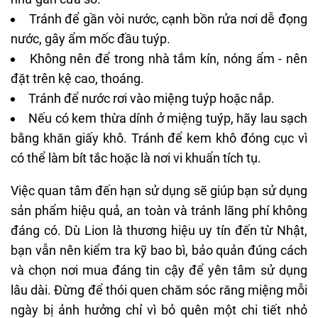
Tránh để gần vòi nước, cạnh bồn rửa nơi dễ đọng
nước, gây ẩm mốc đầu tuýp.
Không nên để trong nhà tắm kín, nóng ẩm - nên
đặt trên kệ cao, thoáng.
Tránh để nước rơi vào miệng tuýp hoặc nắp.
Nếu có kem thừa dính ở miệng tuýp, hãy lau sạch
bằng khăn giấy khô. Tránh để kem khô đóng cục vì
có thể làm bít tắc hoặc là nơi vi khuẩn tích tụ.
Việc quan tâm đến hạn sử dụng sẽ giúp bạn sử dụng
sản phẩm hiệu quả, an toàn và tránh lãng phí không
đáng có. Dù Lion là thương hiệu uy tín đến từ Nhật,
bạn vẫn nên kiểm tra kỹ bao bì, bảo quản đúng cách
và chọn nơi mua đáng tin cậy để yên tâm sử dụng
lâu dài. Đừng để thói quen chăm sóc răng miệng mỗi
ngày bị ảnh hưởng chỉ vì bỏ quên một chi tiết nhỏ