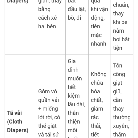
Diapers)
giãn, thay
bắt
quả
chuẩn,
bằng
đầu lật,
khi vận
thay
cách xé
bò, đi
động,
khi bé
hai bên
tiện
nằm
mặc
hơi bất
nhanh
tiện
Gia
Tốn
đình
Không
công
muốn
chứa
giặt
tiết
Gồm vỏ
hóa
giũ,
kiệm
quần vải
chất,
cần
lâu dài,
+ miếng
giảm
thay
Tã vải
thân
lót rời, có
rác
thường
(Cloth
thiện
thể giặt
thải,
xuyên,
Diapers)
môi
và tái sử
tiết
thấm