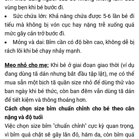
vùng bẹn khi bé bước đi.
Sức chứa lớn: Khả năng chứa được 5-6 lần bé đi
tiểu mà không bị vón cục hay nặng trễ xuống quá
mức gây cản trở bước đi.
Mỏng và dai: Bỉm cần có độ bền cao, không dễ bị
rách lõi khi bé chạy nhảy mạnh.
Mẹo nhỏ cho mẹ:
Khi bé ở giai đoạn giao thời (ví dụ
đang dùng tã dán nhưng bắt đầu tập lật), mẹ có thể
mua sẵn một bịch tã quần size nhỏ để dùng thử vào
ban ngày khi bé thức, còn ban đêm vẫn dùng tã dán
để tiết kiệm và thông thoáng hơn.
Cách chọn size bỉm chuẩn chỉnh cho bé theo cân
nặng và độ tuổi
Việc chọn size bỉm "chuẩn chỉnh" cực kỳ quan trọng,
vì bỉm quá chật sẽ gây lằn đỏ, hăm da, còn bỉm quá