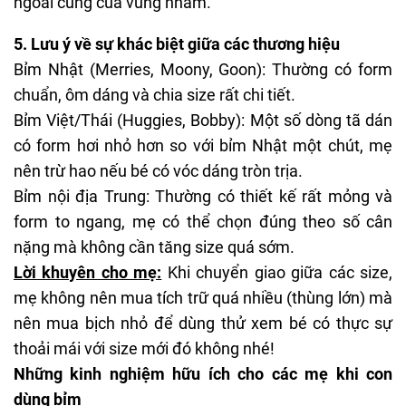
ngoài cùng của vùng nhám.
5. Lưu ý về sự khác biệt giữa các thương hiệu
Bỉm Nhật (Merries, Moony, Goon): Thường có form
chuẩn, ôm dáng và chia size rất chi tiết.
Bỉm Việt/Thái (Huggies, Bobby): Một số dòng tã dán
có form hơi nhỏ hơn so với bỉm Nhật một chút, mẹ
nên trừ hao nếu bé có vóc dáng tròn trịa.
Bỉm nội địa Trung
: Thường có thiết kế rất mỏng và
form to ngang, mẹ có thể chọn đúng theo số cân
nặng mà không cần tăng size quá sớm.
Lời khuyên cho mẹ:
Khi chuyển giao giữa các size,
mẹ không nên mua tích trữ quá nhiều (thùng lớn) mà
nên mua bịch nhỏ để dùng thử xem bé có thực sự
thoải mái với size mới đó không nhé!
Những kinh nghiệm hữu ích cho các mẹ khi con
dùng bỉm