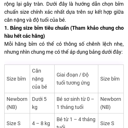
rộng lại gây tràn. Dưới đây là
hướng dẫn chọn bỉm
chuẩn size chính xác nhất dựa trên sự kết hợp giữa
cân nặng và độ tuổi của bé.
1. Bảng size bỉm tiêu chuẩn (Tham khảo chung cho
hầu hết các hãng)
Mỗi hãng bỉm có thể có thông số chênh lệch nhẹ,
nhưng nhìn chung mẹ có thể áp dụng bảng dưới đây:
Cân
Giai đoạn / Độ
Size bỉm
nặng
Size bỉm
tuổi tương ứng
của bé
Newborn
Dưới 5
Bé sơ sinh từ 0 –
Newborn
(NB)
kg
1 tháng tuổi
(NB)
Bé từ 1 – 4 tháng
Size S
4 – 8 kg
Size S
tuổi