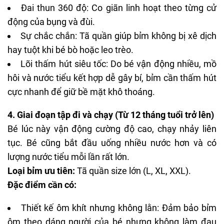
Đai thun 360 độ: Co giãn linh hoạt theo từng cử
động của bụng và đùi.
Sự chắc chắn: Tã quần giúp bỉm không bị xê dịch
hay tuột khi bé bò hoặc leo trèo.
Lõi thấm hút siêu tốc: Do bé vận động nhiều, mồ
hôi và nước tiểu kết hợp dễ gây bí, bỉm cần thấm hút
cực nhanh để giữ bề mặt khô thoáng.
4. Giai đoạn tập đi và chạy (Từ 12 tháng tuổi trở lên)
Bé lúc này vận động cường độ cao, chạy nhảy liên
tục. Bé cũng bắt đầu uống nhiều nước hơn và có
lượng nước tiểu mỗi lần rất lớn.
Loại bỉm ưu tiên:
Tã quần size lớn (L, XL, XXL).
Đặc điểm cần có:
Thiết kế ôm khít nhưng không lằn: Đảm bảo bỉm
ôm theo dáng người của bé nhưng không làm đau