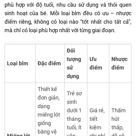
phù hợp với độ tuổi, nhu cầu sử dụng và thói quen
sinh hoạt của bé. Mỗi loại bỉm đều có ưu – nhược
điểm riêng, không có loại nào “tốt nhất cho tất cả”,
mà chỉ có loại phù hợp nhất với từng giai đoạn.
Đối
tượng
Ưu
Nhược
Loại bỉm
Đặc điểm
sử
điểm
điểm
dụng
Thiết kế
Trẻ sơ
đơn giản,
sinh
dạng
dưới 1
Giá rẻ,
Thấm
miếng lót
tháng
tiết
hút
giống
tuổi, ít
kiệm
thấp,
băng vệ
Miếng lót
vận
chi phí,
dễ xô