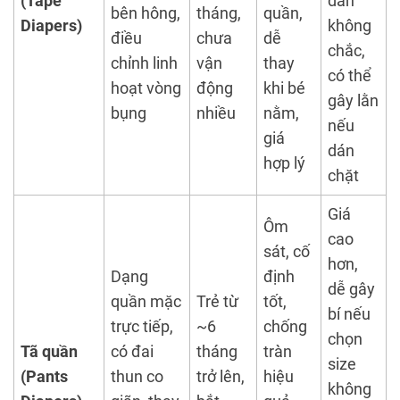
(Tape
dán
bên hông,
tháng,
quần,
Diapers)
không
điều
chưa
dễ
chắc,
chỉnh linh
vận
thay
có thể
hoạt vòng
động
khi bé
gây lằn
bụng
nhiều
nằm,
nếu
giá
dán
hợp lý
chặt
Giá
Ôm
cao
sát, cố
hơn,
Dạng
định
dễ gây
quần mặc
Trẻ từ
tốt,
bí nếu
trực tiếp,
~6
chống
chọn
Tã quần
có đai
tháng
tràn
size
(Pants
thun co
trở lên,
hiệu
không