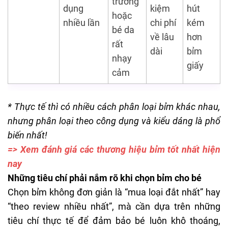
trường
dụng
kiệm
hút
hoặc
nhiều lần
chi phí
kém
bé da
về lâu
hơn
rất
dài
bỉm
nhạy
giấy
cảm
* Thực tế thì có nhiều cách phân loại bỉm khác nhau,
nhưng phân loại theo công dụng và kiểu dáng là phổ
biến nhất!
=>
Xem đánh giá các thương hiệu bỉm tốt nhất hiện
nay
Những tiêu chí phải nắm rõ khi chọn bỉm cho bé
Chọn bỉm không đơn giản là “mua loại đắt nhất” hay
“theo review nhiều nhất”, mà cần dựa trên những
tiêu chí thực tế để đảm bảo bé luôn khô thoáng,