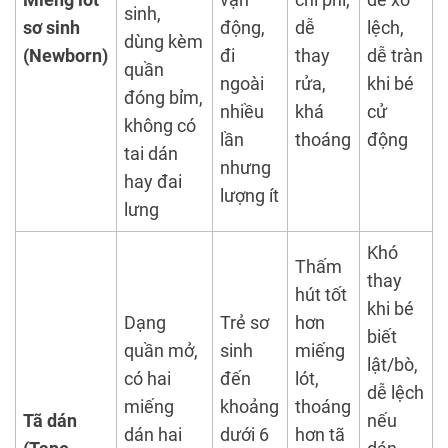
sinh,
sơ sinh
động,
dễ
lệch,
dùng kèm
(Newborn)
đi
thay
dễ tràn
quần
ngoài
rửa,
khi bé
đóng bỉm,
nhiều
khá
cử
không có
lần
thoáng
động
tai dán
nhưng
hay đai
lượng ít
lưng
Khó
Thấm
thay
hút tốt
khi bé
Dạng
Trẻ sơ
hơn
biết
quần mở,
sinh
miếng
lật/bò,
có hai
đến
lót,
dễ lệch
miếng
khoảng
thoáng
Tã dán
nếu
dán hai
dưới 6
hơn tã