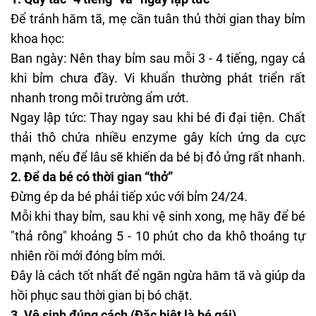
Để tránh hăm tã, mẹ cần tuân thủ thời gian thay bỉm
khoa học:
Ban ngày: Nên thay bỉm sau mỗi 3 - 4 tiếng, ngay cả
khi bỉm chưa đầy. Vi khuẩn thường phát triển rất
nhanh trong môi trường ẩm ướt.
Ngay lập tức: Thay ngay sau khi bé đi đại tiện. Chất
thải thô chứa nhiều enzyme gây kích ứng da cực
mạnh, nếu để lâu sẽ khiến da bé bị đỏ ửng rất nhanh.
2. Để da bé có thời gian “thở”
Đừng ép da bé phải tiếp xúc với bỉm 24/24.
Mỗi khi thay bỉm, sau khi vệ sinh xong, mẹ hãy để bé
"thả rông" khoảng 5 - 10 phút cho
da khô
thoáng tự
nhiên rồi mới đóng bỉm mới.
Đây là cách tốt nhất để ngăn ngừa hăm tã và giúp da
hồi phục sau thời gian bị bó chặt.
3. Vệ sinh đúng cách (Đặc biệt là bé gái)