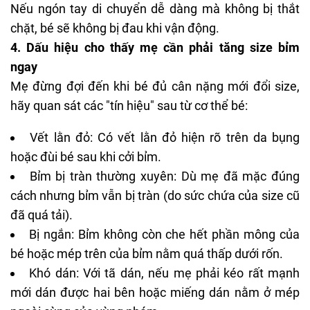
Nếu ngón tay di chuyển dễ dàng mà không bị thắt
chặt, bé sẽ không bị đau khi vận động.
4. Dấu hiệu cho thấy mẹ cần phải tăng size bỉm
ngay
Mẹ đừng đợi đến khi bé đủ cân nặng mới đổi size,
hãy quan sát các "tín hiệu" sau từ cơ thể bé:
Vết lằn đỏ: Có vết lằn đỏ hiện rõ trên da bụng
hoặc đùi bé sau khi cởi bỉm.
Bỉm bị tràn thường xuyên: Dù mẹ đã mặc đúng
cách nhưng bỉm vẫn bị tràn (do sức chứa của size cũ
đã quá tải).
Bị ngắn: Bỉm không còn che hết phần mông của
bé hoặc mép trên của bỉm nằm quá thấp dưới rốn.
Khó dán: Với tã dán, nếu mẹ phải kéo rất mạnh
mới dán được hai bên hoặc miếng dán nằm ở mép