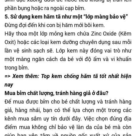
phần bụng hoặc ra ngoài cạp bỉm.
5. Sử dụng kem hãm tã như một “lớp màng bảo vệ”
Đừng đợi đến khi con bị hăm mới bôi kem.
Hãy thoa một lớp mỏng kem chứa Zinc Oxide (Kẽm
Oxit) hoặc các loại kem dưỡng chuyên dụng sau mỗi
lần vệ sinh sạch sẽ. Lớp kem này đóng vai trò như
một màng ngăn cách da bé với độ ẩm và vi khuẩn
trong bỉm.
=> Xem thêm:
Top kem chống hăm tã tốt nhất hiện
nay
Mua bỉm chất lượng, tránh hàng giả ở đâu?
Để mua được bỉm cho bé chất lượng và tránh hàng
giả, hàng nhái, bạn có thể lựa chọn một trong các
kênh mua sắm uy tín dưới đây. Việc chọn đúng địa
điểm mua không chỉ bảo vệ làn da của bé mà còn
giúp bạn yên tâm về nguồn gốc xuất xứ của sản