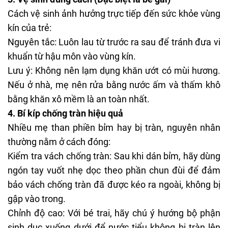
Cách vệ sinh ảnh hưởng trực tiếp đến sức khỏe vùng
kín của trẻ:
Nguyên tắc: Luôn lau từ trước ra sau để tránh đưa vi
khuẩn từ hậu môn vào vùng kín.
Lưu ý: Không nên lạm dụng khăn ướt có mùi hương.
Nếu ở nhà, mẹ nên rửa bằng nước ấm và thấm khô
bằng khăn xô mềm là an toàn nhất.
4. Bí kíp chống tràn hiệu quả
Nhiều mẹ than phiền bỉm hay bị tràn, nguyên nhân
thường nằm ở cách đóng:
Kiểm tra vách chống tràn: Sau khi dán bỉm, hãy dùng
ngón tay vuốt nhẹ dọc theo phần chun đùi để đảm
bảo vách chống tràn đã được kéo ra ngoài, không bị
gập vào trong.
Chỉnh độ cao: Với bé trai, hãy chú ý hướng bộ phận
sinh dục xuống dưới để nước tiểu không bị tràn lên