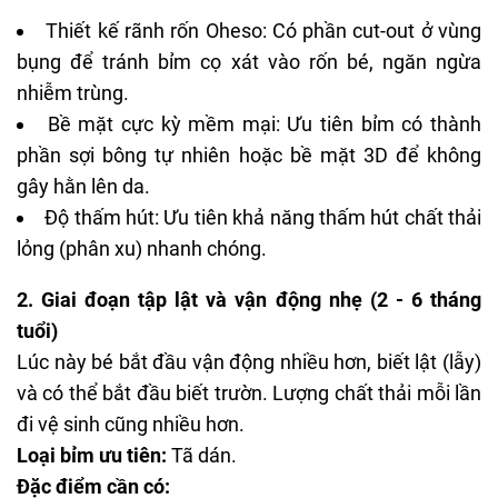
Thiết kế rãnh rốn Oheso: Có phần cut-out ở vùng
bụng để tránh bỉm cọ xát vào rốn bé, ngăn ngừa
nhiễm trùng.
Bề mặt cực kỳ mềm mại: Ưu tiên bỉm có thành
phần sợi bông tự nhiên hoặc bề mặt 3D để không
gây hằn lên da.
Độ thấm hút: Ưu tiên khả năng thấm hút chất thải
lỏng (phân xu) nhanh chóng.
2. Giai đoạn tập lật và vận động nhẹ (2 - 6 tháng
tuổi)
Lúc này bé bắt đầu vận động nhiều hơn, biết lật (lẫy)
và có thể bắt đầu biết trườn. Lượng chất thải mỗi lần
đi vệ sinh cũng nhiều hơn.
Loại bỉm ưu tiên:
Tã dán.
Đặc điểm cần có: