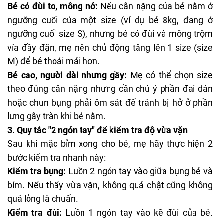
Bé có đùi to, mông nở:
Nếu cân nặng của bé nằm ở
ngưỡng cuối của một size (ví dụ bé 8kg, đang ở
ngưỡng cuối size S), nhưng bé có đùi và mông trộm
vía đầy đặn, mẹ nên chủ động tăng lên 1 size (size
M) để bé thoải mái hơn.
Bé cao, người dài nhưng gầy:
Mẹ có thể chọn size
theo đúng cân nặng nhưng cần chú ý phần đai dán
hoặc chun bụng phải ôm sát để tránh bị hở ở phần
lưng gây tràn khi bé nằm.
3. Quy tắc "2 ngón tay" để kiểm tra độ vừa vặn
Sau khi mặc bỉm xong cho bé, mẹ hãy thực hiện 2
bước kiểm tra nhanh này:
Kiểm tra bụng:
Luồn 2 ngón tay vào giữa bụng bé và
bỉm. Nếu thấy vừa vặn, không quá chật cũng không
quá lỏng là chuẩn.
Kiểm tra đùi:
Luồn 1 ngón tay vào kẽ đùi của bé.