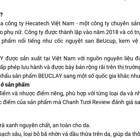
?
 công ty Hecatech Việt Nam - một công ty chuyên sản
 phụ nữ. Công ty được thành lập vào năm 2018 và có trụ
ản phẩm nổi tiếng như cốc nguyệt san BeUcup, kem vệ
Y được sản xuất tại Việt Nam với nguồn nguyên liệu 
p phép lưu hành và được bày bán rộng rãi trên thị trườn
khẩu sản phẩm BEUCLAY sang một số quốc gia khác như Th
 ở sản phẩm
ểm và nhược điểm riêng, phù hợp với từng loại da và n
ợc điểm của sản phẩm mà
Chanh Tươi Review
đánh giá sa
 trà xanh nguyên chất, an toàn cho da.
ạch sâu, loại bỏ bã nhờn và dầu thừa trên da, giúp da t