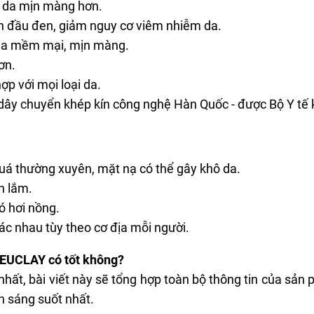
o da mịn màng hơn.
 đầu đen, giảm nguy cơ viêm nhiễm da.
 da mềm mại, mịn màng.
ơn.
ợp với mọi loại da.
ây chuyển khép kín công nghệ Hàn Quốc - được Bộ Y tế 
á thường xuyên, mặt nạ có thể gây khô da.
n lắm.
ó hơi nồng.
ác nhau tùy theo cơ địa mỗi người.
 BEUCLAY có tốt không?
ất, bài viết này sẽ tổng hợp toàn bộ thông tin của sản 
h sáng suốt nhất.