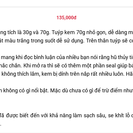
135,000đ
ung tích là 30g và 70g. Tuýp kem 70g nhỏ gọn, dễ dàng 
ật màu trắng trong suốt dễ sử dụng. Trên thân tuýp sẽ có
 mang khi đọc bình luận của nhiều bạn nói rằng hũ thủy ti
hắc chắn. Khi mở ra thì sẽ có thêm một phần seal giúp 
 không thích lắm, kem bị dính trên nắp rất nhiều luôn. 
m không có gì nổi bật. Mặc dù chưa có gì để trừ điểm như
ã được biết đến với khả năng làm sạch sâu, se khít lỗ 
.