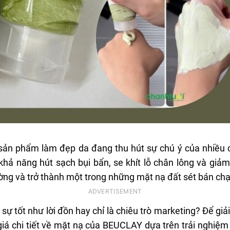
sản phẩm làm đẹp da đang thu hút sự chú ý của nhiều c
 khả năng hút sạch bụi bẩn, se khít lỗ chân lông và gi
ường và trở thành một trong những mặt nạ đất sét bán chạ
ự tốt như lời đồn hay chỉ là chiêu trò marketing? Để giả
iá chi tiết về mặt nạ của BEUCLAY dựa trên trải nghiệm