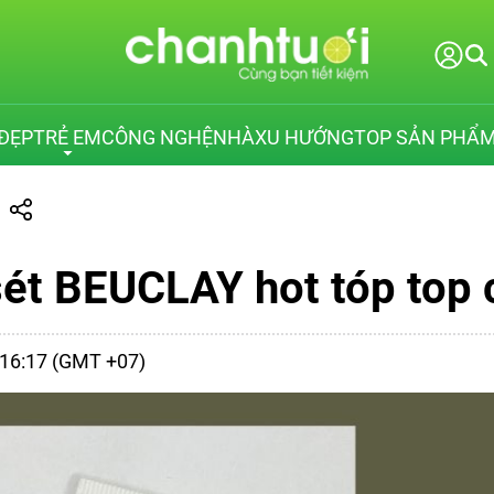
ĐẸP
TRẺ EM
CÔNG NGHỆ
NHÀ
XU HƯỚNG
TOP SẢN PHẨ
ét BEUCLAY hot tóp top c
- 16:17 (GMT +07)