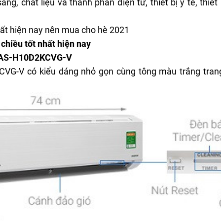
áng, chất liệu và thành phần điện tử, thiết bị y tế, thi
hất hiện nay nên mua cho hè 2021
chiều tốt nhất hiện nay
 RAS-H10D2KCVG-V
G-V có kiểu dáng nhỏ gọn cùng tông màu trắng trang 