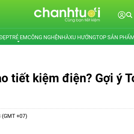
ĐẸP
TRẺ EM
CÔNG NGHỆ
NHÀ
XU HƯỚNG
TOP SẢN PHẨ
o tiết kiệm điện? Gợi ý 
48 (GMT +07)