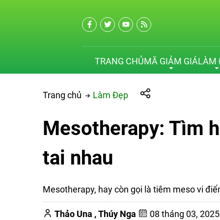
TRANG CHỦ
MÃ GIẢM GIÁ
LÀM 
Trang chủ
Làm Đẹp
Mesotherapy: Tìm hi
tai nhau
Mesotherapy, hay còn gọi là tiêm meso vi điể
Thảo Una ,
Thúy Nga
08 tháng 03, 202