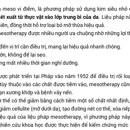
iêm meso vi điểm, là phương pháp sử dụng kim siêu nhỏ
t xuất từ thực vật vào lớp trung bì của da
. Liệu pháp n
iên, đồng thời hỗ trợ loại bỏ mỡ thừa hiệu quả.
esotherapy được nhiều người ưa chuộng nhờ những lợi th
đến vị trí cần điều trị, mang lại hiệu quả nhanh chóng.
n, không để lại sẹo.
ng mất nhiều thời gian nghỉ dưỡng.
ợc phát triển tại Pháp vào năm 1952 để điều trị rối 
, tùy thuộc vào các chất được tiêm vào, mesotherapy cũng
loạn xương khớp và bệnh vảy nến.
cơ thể có thể giảm bằng cách tiêm một số chất nhất địn
giảm cellulite (mỡ dưới da), tạo đường nét cơ thể, xóa nế
iệu quả của liệu pháp mesotherapy, vì phương pháp nà
 nghiên cứu khoa học được thực hiện để kiểm chứng mức