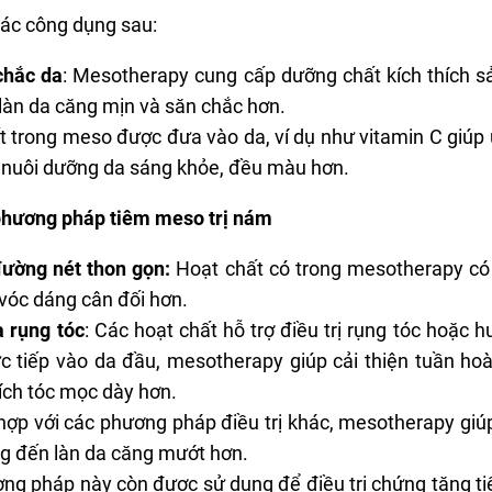
ác công dụng sau:
chắc da
: Mesotherapy cung cấp dưỡng chất kích thích sản
 làn da căng mịn và săn chắc hơn.
ất trong meso được đưa vào da, ví dụ như vitamin C giúp 
i nuôi dưỡng da sáng khỏe, đều màu hơn.
phương pháp tiêm meso trị nám
đường nét thon gọn:
Hoạt chất có trong mesotherapy có
 vóc dáng cân đối hơn.
a rụng tóc
: Các hoạt chất hỗ trợ điều trị rụng tóc hoặc 
ực tiếp vào da đầu, mesotherapy giúp cải thiện tuần h
hích tóc mọc dày hơn.
hợp với các phương pháp điều trị khác, mesotherapy giúp
g đến làn da căng mướt hơn.
ơng pháp này còn được sử dụng để điều trị chứng tăng ti