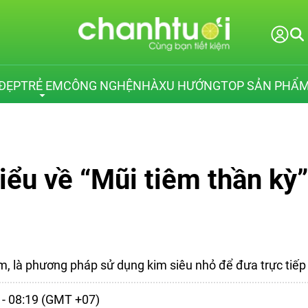
ĐẸP
TRẺ EM
CÔNG NGHỆ
NHÀ
XU HƯỚNG
TOP SẢN PHẨ
ểu về “Mũi tiêm thần kỳ”
m, là phương pháp sử dụng kim siêu nhỏ để đưa trực tiếp
5 - 08:19 (GMT +07)