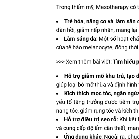
Trong thẩm mỹ, Mesotherapy có t
Trẻ hóa, nâng cơ và làm săn 
đàn hồi, giảm nếp nhăn, mang lại
Làm sáng da
: Một số hoạt ch
của tế bào melanocyte, đồng thờ
>>> Xem thêm bài viết:
Tìm hiểu 
Hỗ trợ giảm mỡ khu trú, tạo 
giúp loại bỏ mỡ thừa và định hình
Kích thích mọc tóc, ngăn ngừ
yếu tố tăng trưởng được tiêm tr
nang tóc, giảm rụng tóc và kích t
Hỗ trợ điều trị sẹo rỗ:
Khi kết 
và cung cấp độ ẩm cần thiết, man
Ứng dụng khác
: Ngoài ra, phư