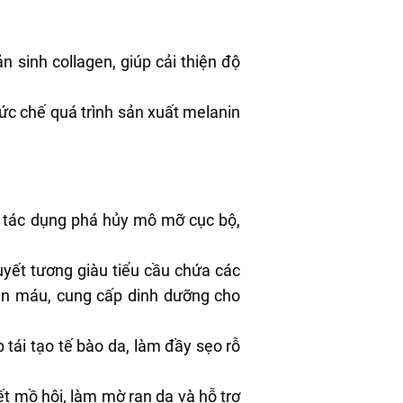
 sinh collagen, giúp cải thiện độ
ức chế quá trình sản xuất
melanin
 tác dụng phá hủy mô mỡ cục bộ,
huyết tương giàu tiểu cầu chứa các
oàn máu, cung cấp dinh dưỡng cho
 tái tạo tế bào da, làm đầy sẹo rỗ
ết mồ hôi, làm mờ rạn da và hỗ trợ