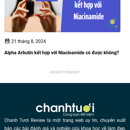
21 tháng 8, 2024
Alpha Arbutin kết hợp với Niacinamide có được không?
Chanh Tươi Review là một trang web uy tín, chuyên xuất
bản các bài đánh giá và nghiên cứu khoa học về làm đẹp,