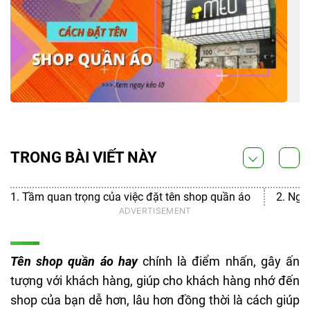
TRONG BÀI VIẾT NÀY
1. Tầm quan trọng của việc đặt tên shop quần áo
2. Ngu
Tên shop quần áo hay
chính là điểm nhấn, gây ấn
tượng với khách hàng, giúp cho khách hàng nhớ đến
shop của bạn dễ hơn, lâu hơn đồng thời là cách giúp