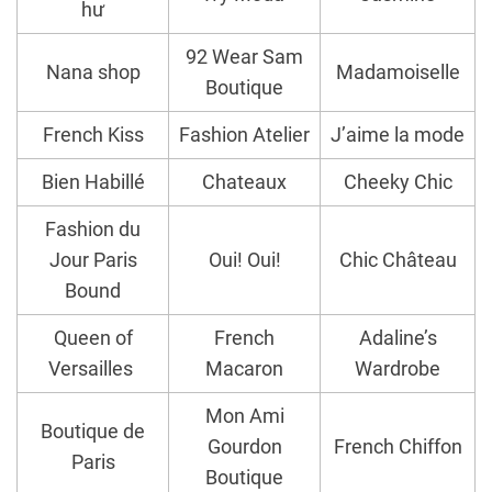
hư
92 Wear Sam
Nana shop
Madamoiselle
Boutique
French Kiss
Fashion Atelier
J’aime la mode
Bien Habillé
Chateaux
Cheeky Chic
Fashion du
Jour Paris
Oui! Oui!
Chic Château
Bound
Queen of
French
Adaline’s
Versailles
Macaron
Wardrobe
Mon Ami
Boutique de
Gourdon
French Chiffon
Paris
Boutique