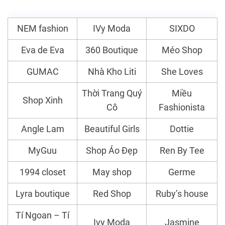
NEM fashion
IVy Moda
SIXDO
Eva de Eva
360 Boutique
Méo Shop
GUMAC
Nhà Kho Liti
She Loves
Thời Trang Quý
Miều
Shop Xinh
Cô
Fashionista
Angle Lam
Beautiful Girls
Dottie
MyGuu
Shop Áo Đẹp
Ren By Tee
1994 closet
May shop
Germe
Lyra boutique
Red Shop
Ruby’s house
Tí Ngoan – Tí
Ivy Moda
Jasmine