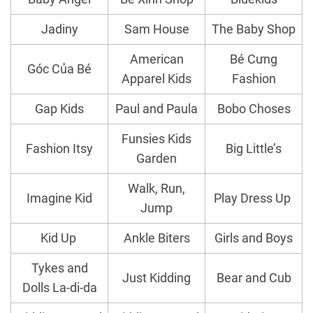
Jadiny
Sam House
The Baby Shop
American
Bé Cưng
Góc Của Bé
Apparel Kids
Fashion
Gap Kids
Paul and Paula
Bobo Choses
Funsies Kids
Fashion Itsy
Big Little’s
Garden
Walk, Run,
Imagine Kid
Play Dress Up
Jump
Kid Up
Ankle Biters
Girls and Boys
Tykes and
Just Kidding
Bear and Cub
Dolls La-di-da