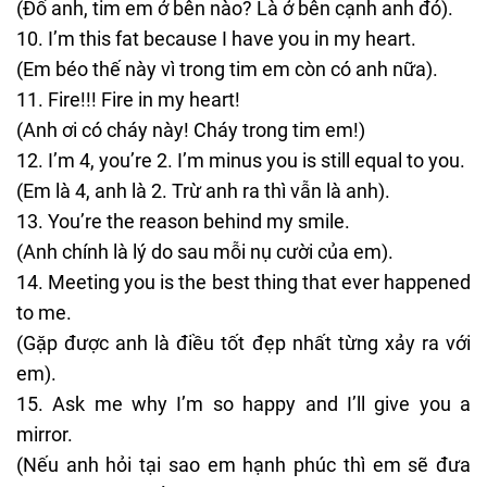
(Đố anh, tim em ở bên nào? Là ở bên cạnh anh đó).
I’m this fat because I have you in my heart.
(Em béo thế này vì trong tim em còn có anh nữa).
Fire!!! Fire in my heart!
(Anh ơi có cháy này! Cháy trong tim em!)
I’m 4, you’re 2. I’m minus you is still equal to you.
(Em là 4, anh là 2. Trừ anh ra thì vẫn là anh).
You’re the reason behind my smile.
(Anh chính là lý do sau mỗi nụ cười của em).
Meeting you is the best thing that ever happened
to me.
(Gặp được anh là điều tốt đẹp nhất từng xảy ra với
em).
Ask me why I’m so happy and I’ll give you a
mirror.
(Nếu anh hỏi tại sao em hạnh phúc thì em sẽ đưa