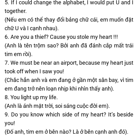
If I could change the alphabet, I would put U and I
together.
(Nếu em có thể thay đổi bảng chữ cái, em muốn đặt
chữ U và I cạnh nhau).
Are you a thief? Cause you stole my heart !!!
(Anh là tên trộm sao? Bởi anh đã đánh cắp mất trái
tim em rồi).
We must be near an airport, because my heart just
took off when I saw you!
(Chắc hẳn anh và em đang ở gần một sân bay, vì tim
em đang trở nên loạn nhịp khi nhìn thấy anh).
You light up my life.
(Anh là ánh mặt trời, soi sáng cuộc đời em).
Do you know which side of my heart? It’s beside
you!
(Đố anh, tim em ở bên nào? Là ở bên cạnh anh đó).