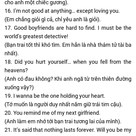
cho anh một chiếc gương).
I’m not good at anything… except loving you.
(Em chẳng giỏi gì cả, chỉ yêu anh là giỏi).
Good boyfriends are hard to find. I must be the
world’s greatest detective!
(Bạn trai tốt thì khó tìm. Em hẳn là nhà thám tử tài ba
nhất).
Did you hurt yourself… when you fell from the
heavens?
(Anh có đau không? Khi anh ngã từ trên thiên đường
xuống vậy?)
I wanna be the one holding your heart.
(Tớ muốn là người duy nhất nắm giữ trái tim cậu).
You remind me of my next girlfriend.
(Anh làm em nhớ tới bạn trai tương lai của mình).
It’s said that nothing lasts forever. Will you be my