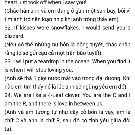
heart just took off when I saw you!
(Chắc hẳn anh và em đang ở gần một sân bay, bởi vì
tim anh trở nên loạn nhịp khi anh trông thấy em).
If kisses were snowflakes, I would send you a
blizzard.
(Nếu có thể những nụ hôn là bông tuyết, chắc chắn
rằng tớ sẽ gửi cậu cả một trận bão tuyết).
I will put a teardrop in the ocean. When you find it
is when I will stop loving you.
(Anh sẽ thả 1 giọt nước mắt vào trong đại dương. Khi
nào em tìm thấy nó là lúc anh sẽ ngừng yêu em đó).
We are like a 4-Leaf clover. You are the C and I
am the R, and there is love in between us.
(Anh và em tương tự như cây cỏ bốn lá vậy, em là
chữ C và anh là chữ R, sau đó có tình yêu giữa đôi
ta).