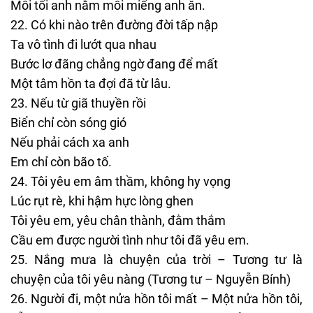
Mỗi tối anh nằm mỗi miếng anh ăn.
Có khi nào trên đường đời tấp nập
Ta vô tình đi lướt qua nhau
Bước lơ đãng chẳng ngờ đang để mất
Một tâm hồn ta đợi đã từ lâu.
Nếu từ giã thuyền rồi
Biển chỉ còn sóng gió
Nếu phải cách xa anh
Em chỉ còn bão tố.
Tôi yêu em âm thầm, không hy vọng
Lúc rụt rè, khi hậm hực lòng ghen
Tôi yêu em, yêu chân thành, đằm thắm
Cầu em được người tình như tôi đã yêu em.
Nắng mưa là chuyện của trời – Tương tư là
chuyện của tôi yêu nàng (Tương tư – Nguyễn Bính)
Người đi, một nửa hồn tôi mất – Một nửa hồn tôi,