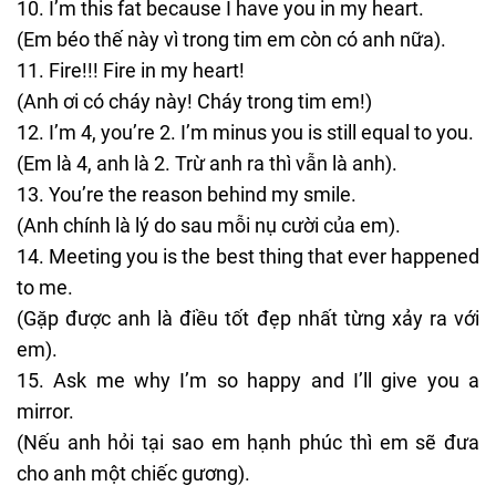
I’m this fat because I have you in my heart.
(Em béo thế này vì trong tim em còn có anh nữa).
Fire!!! Fire in my heart!
(Anh ơi có cháy này! Cháy trong tim em!)
I’m 4, you’re 2. I’m minus you is still equal to you.
(Em là 4, anh là 2. Trừ anh ra thì vẫn là anh).
You’re the reason behind my smile.
(Anh chính là lý do sau mỗi nụ cười của em).
Meeting you is the best thing that ever happened
to me.
(Gặp được anh là điều tốt đẹp nhất từng xảy ra với
em).
Ask me why I’m so happy and I’ll give you a
mirror.
(Nếu anh hỏi tại sao em hạnh phúc thì em sẽ đưa
cho anh một chiếc gương).