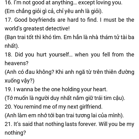
I’m not good at anything… except loving you.
(Em chẳng giỏi gì cả, chỉ yêu anh là giỏi).
Good boyfriends are hard to find. I must be the
world’s greatest detective!
(Bạn trai tốt thì khó tìm. Em hẳn là nhà thám tử tài ba
nhất).
Did you hurt yourself… when you fell from the
heavens?
(Anh có đau không? Khi anh ngã từ trên thiên đường
xuống vậy?)
I wanna be the one holding your heart.
(Tớ muốn là người duy nhất nắm giữ trái tim cậu).
You remind me of my next girlfriend.
(Anh làm em nhớ tới bạn trai tương lai của mình).
It’s said that nothing lasts forever. Will you be my
nothing?