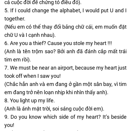
cả cuộc đời để chứng tỏ điều đó).
If I could change the alphabet, I would put U and I
together.
(Nếu em có thể thay đổi bảng chữ cái, em muốn đặt
chữ U và I cạnh nhau).
Are you a thief? Cause you stole my heart !!!
(Anh là tên trộm sao? Bởi anh đã đánh cắp mất trái
tim em rồi).
We must be near an airport, because my heart just
took off when I saw you!
(Chắc hẳn anh và em đang ở gần một sân bay, vì tim
em đang trở nên loạn nhịp khi nhìn thấy anh).
You light up my life.
(Anh là ánh mặt trời, soi sáng cuộc đời em).
Do you know which side of my heart? It’s beside
you!