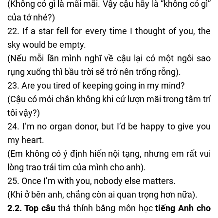
(Không có gì là mãi mãi. Vậy cậu hãy là “không có gì”
của tớ nhé?)
If a star fell for every time I thought of you, the
sky would be empty.
(Nếu mỗi lần mình nghĩ về cậu lại có một ngôi sao
rụng xuống thì bầu trời sẽ trở nên trống rỗng).
Are you tired of keeping going in my mind?
(Cậu có mỏi chân không khi cứ lượn mãi trong tâm trí
tôi vậy?)
I’m no organ donor, but I’d be happy to give you
my heart.
(Em không có ý định hiến nội tạng, nhưng em rất vui
lòng trao trái tim của mình cho anh).
Once I’m with you, nobody else matters.
(Khi ở bên anh, chẳng còn ai quan trọng hơn nữa).
2.2. Top câu
thả thính bằng môn học
tiếng Anh cho