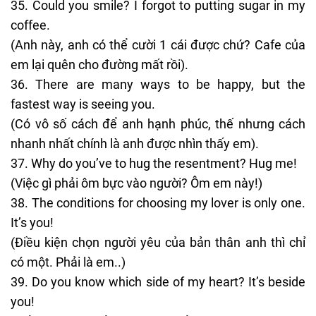
Could you smile? I forgot to putting sugar in my
coffee.
(Anh này, anh có thể cười 1 cái được chứ? Cafe của
em lại quên cho đường mất rồi).
There are many ways to be happy, but the
fastest way is seeing you.
(Có vô số cách để anh hạnh phúc, thế nhưng cách
nhanh nhất chính là anh được nhìn thấy em).
Why do you’ve to hug the resentment? Hug me!
(Việc gì phải ôm bực vào người? Ôm em này!)
The conditions for choosing my lover is only one.
It’s you!
(Điều kiện chọn
người yêu
của bản thân anh thì chỉ
có một. Phải là em..)
Do you know which side of my heart? It’s beside
you!