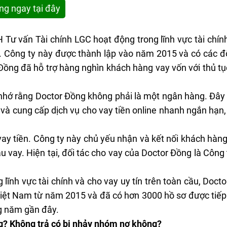
ng ngay tại đây
Tư vấn Tài chính LGC hoạt động trong lĩnh vực tài chính
. Công ty này được thành lập vào năm 2015 và có các đ
ng đã hỗ trợ hàng nghìn khách hàng vay vốn với thủ t
nhớ rằng Doctor Đồng không phải là một ngân hàng. Đây c
h và cung cấp dịch vụ cho vay tiền online nhanh ngắn hạn,
ay tiền. Công ty này chủ yếu nhận và kết nối khách hàng v
u vay. Hiện tại, đối tác cho vay của Doctor Đồng là C
lĩnh vực tài chính và cho vay uy tín trên toàn cầu, Docto
 Việt Nam từ năm 2015 và đã có hơn 3000 hồ sơ được tiếp
g năm gần đây.
g? Không trả có bị nhảy nhóm nợ không?