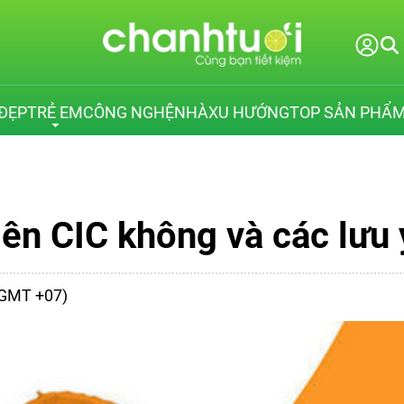
ĐẸP
TRẺ EM
CÔNG NGHỆ
NHÀ
XU HƯỚNG
TOP SẢN PHẨ
ên CIC không và các lưu 
 (GMT +07)