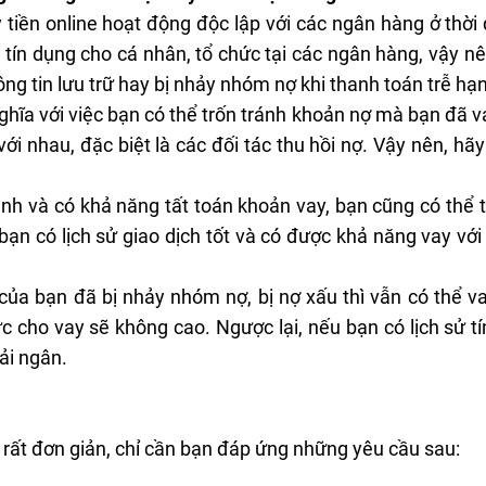
iền online hoạt động độc lập với các ngân hàng ở thời đ
 tín dụng cho cá nhân, tổ chức tại các ngân hàng, vậy nê
g tin lưu trữ hay bị nhảy nhóm nợ khi thanh toán trễ hạ
ghĩa với việc bạn có thể trốn tránh khoản nợ mà bạn đã v
 với nhau, đặc biệt là các đối tác thu hồi nợ. Vậy nên, 
nh và có khả năng tất toán khoản vay, bạn cũng có thể t
bạn có lịch sử giao dịch tốt và có được khả năng vay vớ
 của bạn đã bị nhảy nhóm nợ, bị
nợ xấu
thì vẫn có thể v
 cho vay sẽ không cao. Ngược lại, nếu bạn có lịch sử tí
iải ngân
.
g rất đơn giản, chỉ cần bạn đáp ứng những yêu cầu sau: