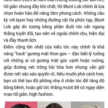
Nếu năm 2025 là năm của những đường cắt sắc nét,
tối giản nhưng đầy khí chất, thì Blunt Lob chính là lựa
chọn hoàn hảo để nâng tầm phong cách. Không cầu
kỳ với layer hay những đường cắt tỉa phức tạp, Blunt
Lob gây ấn tượng bằng phần đuôi tóc cắt ngang
thẳng tuyệt đối, tạo nên vẻ ngoài chỉnh chu, hiện đại
và đầy thanh lịch.
Điểm cộng lớn nhất của kiểu tóc này chính là khả
năng "hack" gương mặt thon gọn – đặc biệt lý tưởng
với những ai có gương mặt góc cạnh hoặc vuông,
giúp đường nét trông hài hòa hơn nhưng vẫn giữ
được nét sắc sảo quyến rũ. Nếu muốn phá cách hơn,
bạn có thể tạo độ phồng nhẹ ở chân tóc để tăng độ
bồng bềnh, hoặc giữ tóc thẳng mượt để có ngay diện
mạo tối giản, high fashion.