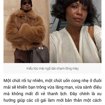
Kiểu tóc mái ngố dài chạm lông mày
Một chút rối tự nhiên, một chút uốn cong nhẹ ở đuôi
mái sẽ khiến bạn trông vừa lãng mạn, vừa sành điệu
mà không mất đi vẻ thanh lịch. Đây chính là xu
hướng giúp các cô gái làm mới bản thân một cách