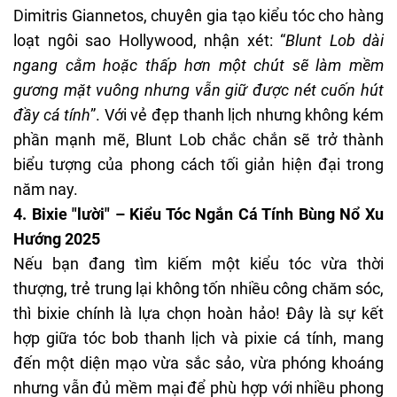
Dimitris Giannetos, chuyên gia tạo kiểu tóc cho hàng
loạt ngôi sao Hollywood, nhận xét: “
Blunt Lob dài
ngang cằm hoặc thấp hơn một chút sẽ làm mềm
gương mặt vuông nhưng vẫn giữ được nét cuốn hút
đầy cá tính
”. Với vẻ đẹp thanh lịch nhưng không kém
phần mạnh mẽ, Blunt Lob chắc chắn sẽ trở thành
biểu tượng của phong cách tối giản hiện đại trong
năm nay.
4. Bixie "lười" – Kiểu Tóc Ngắn Cá Tính Bùng Nổ Xu
Hướng 2025
Nếu bạn đang tìm kiếm một kiểu tóc vừa thời
thượng, trẻ trung lại không tốn nhiều công chăm sóc,
thì bixie chính là lựa chọn hoàn hảo! Đây là sự kết
hợp giữa tóc bob thanh lịch và pixie cá tính, mang
đến một diện mạo vừa sắc sảo, vừa phóng khoáng
nhưng vẫn đủ mềm mại để phù hợp với nhiều phong