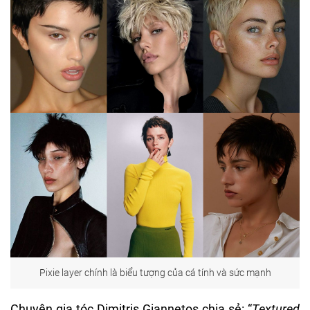
Pixie layer chính là biểu tượng của cá tính và sức mạnh