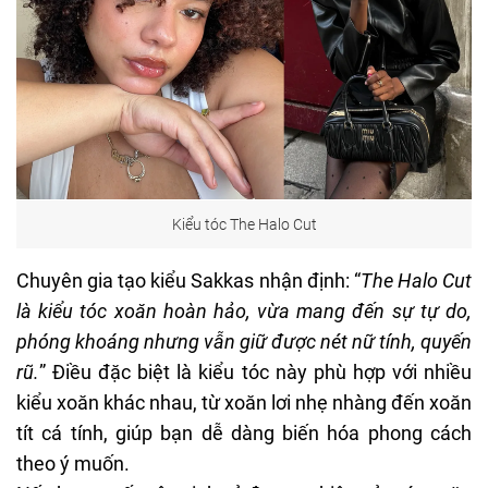
Kiểu tóc The Halo Cut
Chuyên gia tạo kiểu Sakkas nhận định: “
The Halo Cut
là kiểu tóc xoăn hoàn hảo, vừa mang đến sự tự do,
phóng khoáng nhưng vẫn giữ được nét nữ tính, quyến
rũ.
” Điều đặc biệt là kiểu tóc này phù hợp với nhiều
kiểu xoăn khác nhau, từ xoăn lơi nhẹ nhàng đến xoăn
tít cá tính, giúp bạn dễ dàng biến hóa phong cách
theo ý muốn.