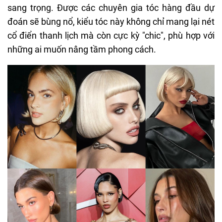
sang trọng. Được các chuyên gia tóc hàng đầu dự
đoán sẽ bùng nổ, kiểu tóc này không chỉ mang lại nét
cổ điển thanh lịch mà còn cực kỳ "chic", phù hợp với
những ai muốn nâng tầm phong cách.