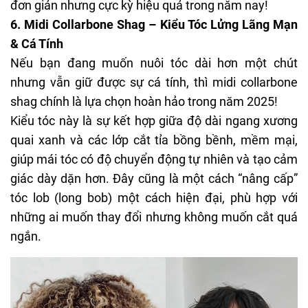
đơn giản nhưng cực kỳ hiệu quả trong năm nay!
6. Midi Collarbone Shag – Kiểu Tóc Lửng Lãng Mạn
& Cá Tính
Nếu bạn đang muốn nuôi tóc dài hơn một chút
nhưng vẫn giữ được sự cá tính, thì midi collarbone
shag chính là lựa chọn hoàn hảo trong năm 2025!
Kiểu tóc này là sự kết hợp giữa độ dài ngang xương
quai xanh và các lớp cắt tỉa bồng bềnh, mềm mại,
giúp mái tóc có độ chuyển động tự nhiên và tạo cảm
giác dày dặn hơn. Đây cũng là một cách “nâng cấp”
tóc lob (long bob) một cách hiện đại, phù hợp với
những ai muốn thay đổi nhưng không muốn cắt quá
ngắn.