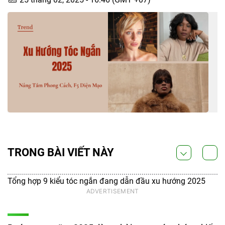
TRONG BÀI VIẾT NÀY
Tổng hợp 9 kiểu tóc ngắn đang dẫn đầu xu hướng 2025