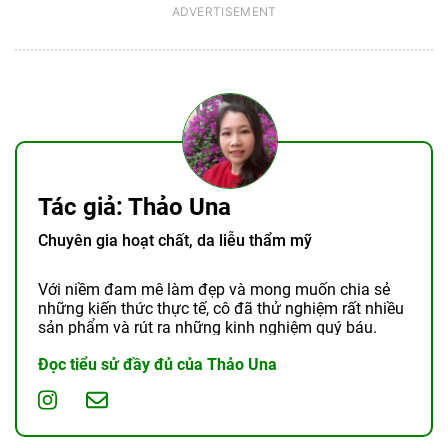
Tác giả: Thảo Una
Chuyên gia hoạt chất, da liễu thẩm mỹ
Với niềm đam mê làm đẹp và mong muốn chia sẻ
những kiến thức thực tế, cô đã thử nghiệm rất nhiều
sản phẩm và rút ra những kinh nghiệm quý báu.
Đọc tiểu sử đầy đủ của Thảo Una