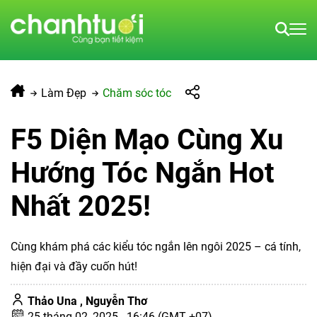
Làm Đẹp
Chăm sóc tóc
F5 Diện Mạo Cùng Xu
Hướng Tóc Ngắn Hot
Nhất 2025!
Cùng khám phá các kiểu tóc ngắn lên ngôi 2025 – cá tính,
hiện đại và đầy cuốn hút!
Thảo Una ,
Nguyễn Thơ
25 tháng 02, 2025 - 16:46 (GMT +07)