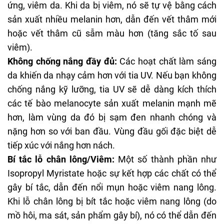
ứng, viêm da. Khi da bị viêm, nó sẽ tự vệ bằng cách
sản xuất nhiều melanin hơn, dẫn đến vết thâm mới
hoặc vết thâm cũ sẫm màu hơn (
tăng sắc tố sau
viêm
).
Không chống nắng đầy đủ:
Các hoạt chất làm sáng
da khiến da nhạy cảm hơn với tia UV. Nếu bạn không
chống nắng kỹ lưỡng, tia UV sẽ dễ dàng kích thích
các tế bào melanocyte sản xuất melanin mạnh mẽ
hơn, làm vùng da đó bị sạm đen nhanh chóng và
nặng hơn so với ban đầu. Vùng đầu gối đặc biệt dễ
tiếp xúc với nắng hơn nách.
Bí tắc lỗ chân lông/Viêm:
Một số thành phần như
Isopropyl Myristate hoặc sự kết hợp các chất có thể
gây bí tắc, dẫn đến nổi mụn hoặc viêm nang lông.
Khi lỗ chân lông bị bít tắc hoặc viêm nang lông (do
mồ hôi, ma sát, sản phẩm gây bí), nó có thể dẫn đến