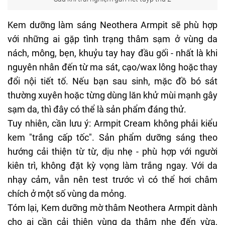
Kem dưỡng làm sáng Neothera Armpit sẽ phù hợp
với những ai gặp tình trạng thâm sạm ở vùng da
nách, mông, bẹn, khuỷu tay hay đầu gối - nhất là khi
nguyên nhân đến từ ma sát, cạo/wax lông hoặc thay
đổi nội tiết tố. Nếu bạn sau sinh, mặc đồ bó sát
thường xuyên hoặc từng dùng lăn khử mùi mạnh gây
sạm da, thì đây có thể là sản phẩm đáng thử.
Tuy nhiên, cần lưu ý:
Armpit Cream
không phải kiểu
kem "trắng cấp tốc". Sản phẩm dưỡng sáng theo
hướng cải thiện từ từ, dịu nhẹ - phù hợp với người
kiên trì, không đặt kỳ vọng làm trắng ngay. Với da
nhạy cảm, vẫn nên test trước vì có thể hơi châm
chích ở một số vùng da mỏng.
Tóm lại, Kem dưỡng mờ thâm Neothera Armpit dành
cho ai cần cải thiện vùng da thâm nhẹ đến vừa,