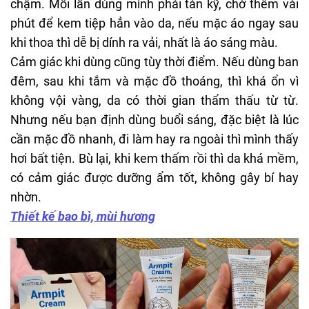
chậm. Mỗi lần dùng mình phải tán kỹ, chờ thêm vài
phút để kem tiệp hẳn vào da, nếu mặc áo ngay sau
khi thoa thì dễ bị dính ra vải, nhất là áo sáng màu.
Cảm giác khi dùng cũng tùy thời điểm. Nếu dùng ban
đêm, sau khi tắm và mặc đồ thoáng, thì khá ổn vì
không vội vàng, da có thời gian thẩm thấu từ từ.
Nhưng nếu bạn định dùng buổi sáng, đặc biệt là lúc
cần mặc đồ nhanh, đi làm hay ra ngoài thì mình thấy
hơi bất tiện. Bù lại, khi kem thấm rồi thì da khá mềm,
có cảm giác được dưỡng ẩm tốt, không gây bí hay
nhờn.
Thiết kế bao bì, mùi hương