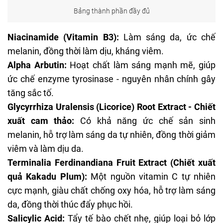
Bảng thành phần đầy đủ
Niacinamide
(Vitamin B3):
Làm sáng da, ức chế
melanin
, đồng thời làm dịu, kháng viêm.
Alpha Arbutin:
Hoạt chất làm sáng mạnh mẽ, giúp
ức chế enzyme tyrosinase - nguyên nhân chính gây
tăng sắc tố.
Glycyrrhiza Uralensis (Licorice) Root Extract - Chiết
xuất cam thảo:
Có khả năng ức chế sản sinh
melanin, hỗ trợ làm sáng da tự nhiên, đồng thời giảm
viêm và làm dịu da.
Terminalia Ferdinandiana Fruit Extract (Chiết xuất
quả Kakadu Plum):
Một nguồn vitamin C tự nhiên
cực mạnh, giàu chất chống oxy hóa, hỗ trợ làm sáng
da, đồng thời thúc đẩy phục hồi.
Salicylic Acid:
Tẩy tế bào chết nhẹ, giúp loại bỏ lớp