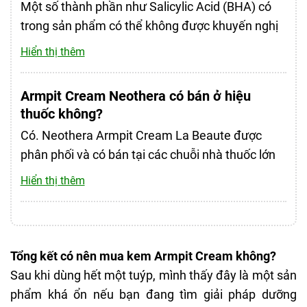
Một số thành phần như Salicylic Acid (BHA) có
trong sản phẩm có thể không được khuyến nghị
cho phụ nữ mang thai và cho con bú. Do đó, để
Hiển thị thêm
đảm bảo an toàn tối đa cho mẹ và bé, bạn nên
tham khảo ý kiến của bác sĩ hoặc chuyên gia y tế
Armpit Cream Neothera có bán ở hiệu
trước khi sử dụng.
thuốc không?
Có. Neothera Armpit Cream La Beaute được
phân phối và có bán tại các chuỗi nhà thuốc lớn
như Nhà thuốc Long Châu, Hasaki và các sàn
Hiển thị thêm
thương mại điện tử uy tín.
Tổng kết có nên mua kem Armpit Cream không?
Sau khi dùng hết một tuýp, mình thấy đây là một sản
phẩm khá ổn nếu bạn đang tìm giải pháp dưỡng