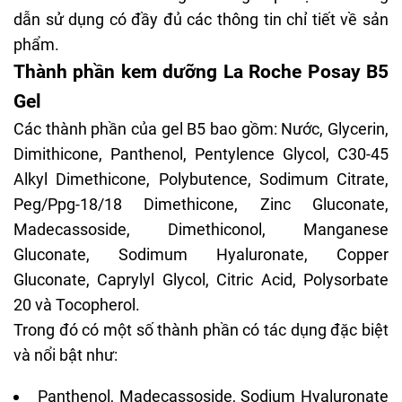
xuất xứ. Phía bên trong có cung cấp một tờ hướng
dẫn sử dụng có đầy đủ các thông tin chỉ tiết về sản
phẩm.
Thành phần kem dưỡng La Roche Posay B5
Gel
Các thành phần của gel B5 bao gồm: Nước,
Glycerin
,
Dimithicone, Panthenol, Pentylence Glycol, C30-45
Alkyl Dimethicone, Polybutence, Sodimum Citrate,
Peg/Ppg-18/18 Dimethicone, Zinc Gluconate,
Madecassoside
, Dimethiconol, Manganese
Gluconate, Sodimum Hyaluronate, Copper
Gluconate, Caprylyl Glycol, Citric Acid, Polysorbate
20 và Tocopherol.
Trong đó có một số thành phần có tác dụng đặc biệt
và nổi bật như: