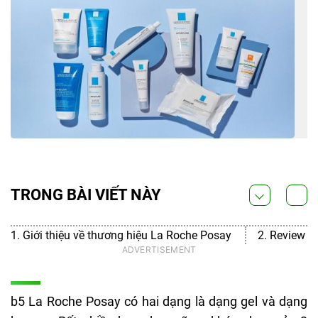
TRONG BÀI VIẾT NÀY
1. Giới thiệu về thương hiệu La Roche Posay
2. Review 
b5 La Roche Posay có hai dạng là dạng gel và dạng