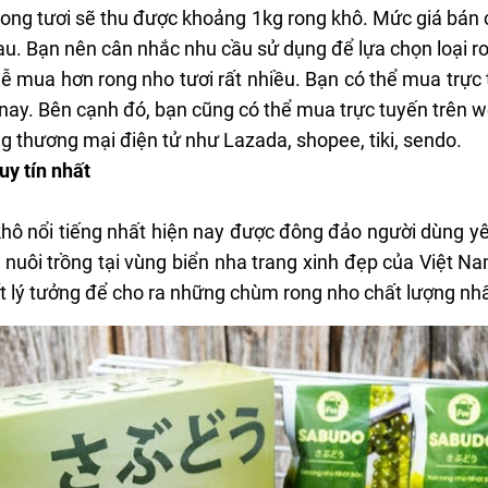
 rong tươi sẽ thu được khoảng 1kg rong khô. Mức giá bán
u. Bạn nên cân nhắc nhu cầu sử dụng để lựa chọn loại r
ễ mua hơn rong nho tươi rất nhiều. Bạn có thể mua trực t
n nay. Bên cạnh đó, bạn cũng có thể mua trực tuyến trên 
ng thương mại điện tử như Lazada, shopee, tiki, sendo.
uy tín nhất
hô nổi tiếng nhất hiện nay được đông đảo người dùng yêu
à nuôi trồng tại vùng biển nha trang xinh đẹp của Việt N
ất lý tưởng để cho ra những chùm rong nho chất lượng nhấ