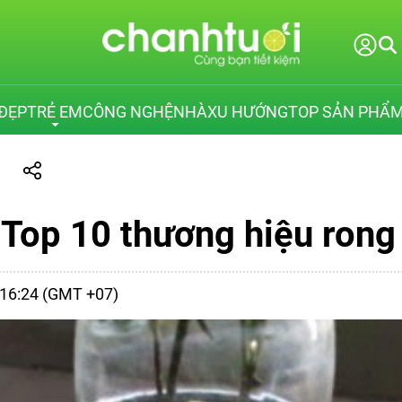
ĐẸP
TRẺ EM
CÔNG NGHỆ
NHÀ
XU HƯỚNG
TOP SẢN PHẨ
m
 Top 10 thương hiệu rong 
- 16:24 (GMT +07)