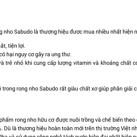
ong nho Sabudo là thương hiệu được mua nhiều nhất hiện n
, tiện lợi.
có hại nguy cơ gây ra ung thư.
 trẻ nhỏ khi cung cấp lượng vitamin và khoáng chất c
ởi trong rong nho Sabudo rất giàu chất xơ giúp phân giải 
n phẩm rong nho hữu cơ được nuôi trồng và chế biến theo
 Dù là thương hiệu hoàn toàn mới trên thị trường Việt
0ha và sử dụng công nghệ tách nước hiện đại nhất hiện n