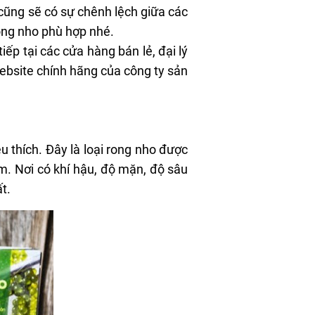
 cũng sẽ có sự chênh lệch giữa các
ong nho phù hợp nhé.
iếp tại các cửa hàng bán lẻ, đại lý
website chính hãng của công ty sản
 thích. Đây là loại rong nho được
am. Nơi có khí hậu, độ mặn, độ sâu
t.