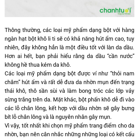
Thông thường, các loại mỹ phẩm dạng bột với hàng
ngàn hạt bột khô li ti sẽ có khả năng hút ẩm cao, tuy
nhiên, đây không hẳn là một điều tốt với làn da dầu.
Hơn ai hết, bạn phải hiểu rằng da dầu “cần nước”
không hề thua kém da khô.
Các loại mỹ phẩm dạng bột được ví như “thỏi nam
châm” hút ẩm và rất dễ đưa da nhờn mụn đến trạng
thái khô, thô sần sùi và làm bong tróc các lớp vảy
sừng trắng trên da. Mặt khác, bột phấn khô dễ đi vào
các lỗ chân lông, kết hợp với dầu nhờn sẽ gây bưng
bít lỗ chân lông và là nguyên nhân gây mụn.
Vì vậy, tốt nhất khi chọn mỹ phẩm trang điểm cho da
nhờn, bạn nên cân nhắc những những loại có kết cấu