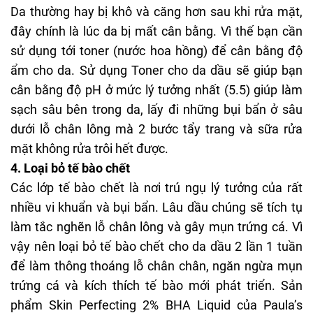
Da thường hay bị khô và căng hơn sau khi rửa mặt,
đây chính là lúc da bị mất cân bằng. Vì thế bạn cần
sử dụng tới toner (nước hoa hồng) để cân bằng độ
ẩm cho da. Sử dụng Toner cho da dầu sẽ giúp bạn
cân bằng độ pH ở mức lý tưởng nhất (5.5) giúp làm
sạch sâu bên trong da, lấy đi những bụi bẩn ở sâu
dưới lỗ chân lông mà 2 bước tẩy trang và sữa rửa
mặt không rửa trôi hết được.
4. Loại bỏ tế bào chết
Các lớp tế bào chết là nơi trú ngụ lý tưởng của rất
nhiều vi khuẩn và bụi bẩn. Lâu dầu chúng sẽ tích tụ
làm tắc nghẽn lỗ chân lông và gây mụn trứng cá. Vì
vậy nên loại bỏ tế bào chết cho da dầu 2 lần 1 tuần
để làm thông thoáng lỗ chân chân, ngăn ngừa mụn
trứng cá và kích thích tế bào mới phát triển. Sản
phẩm Skin Perfecting 2% BHA Liquid của Paula’s