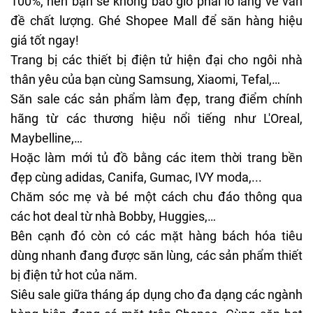
100%, nên bạn sẽ không bao giờ phải lo lắng về vấn
đề chất lượng. Ghé Shopee Mall để săn hàng hiệu
giá tốt ngay!
Trang bị các thiết bị điện tử hiện đại cho ngôi nhà
thân yêu của bạn cùng
Samsung
,
Xiaomi
,
Tefal
,…
Săn sale các sản phẩm làm đẹp, trang điểm chính
hãng từ các thương hiệu nổi tiếng như
L'Oreal
,
Maybelline
,…
Hoặc làm mới tủ đồ bằng các item thời trang bền
đẹp cùng
adidas
,
Canifa
,
Gumac
,
IVY moda
,...
Chăm sóc mẹ và bé một cách chu đáo thông qua
các hot deal từ nhà
Bobby
,
Huggies
,…
Bên cạnh đó còn có các mặt hàng bách hóa tiêu
dùng nhanh đang được săn lùng, các sản phẩm thiết
bị điện tử hot của năm.
Siêu sale giữa tháng áp dụng cho đa dạng các ngành