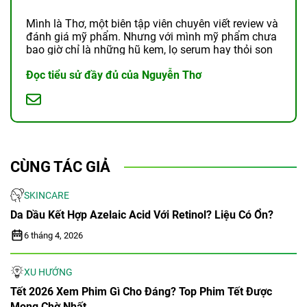
Mình là Thơ, một biên tập viên chuyên viết review và
đánh giá mỹ phẩm. Nhưng với mình mỹ phẩm chưa
bao giờ chỉ là những hũ kem, lọ serum hay thỏi son
lấp lánh. Chúng là câu chuyện về ...
Đọc tiểu sử đầy đủ của Nguyễn Thơ
CÙNG TÁC GIẢ
SKINCARE
Da Dầu Kết Hợp Azelaic Acid Với Retinol? Liệu Có Ổn?
6 tháng 4, 2026
XU HƯỚNG
Tết 2026 Xem Phim Gì Cho Đáng? Top Phim Tết Được
Mong Chờ Nhất