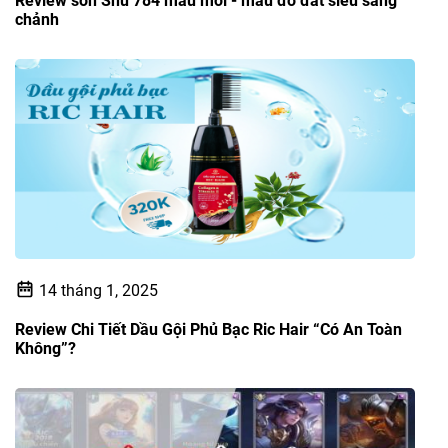
Review son Shu 784 mẫu mới - màu đỏ đất siêu sang
chảnh
14 tháng 1, 2025
Review Chi Tiết Dầu Gội Phủ Bạc Ric Hair “Có An Toàn
Không”?