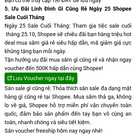
Bạn có thể truy cập
TẠI ĐÂY
để lưu ngay
5. Ưu Đãi Linh Đình Gì Cũng Rẻ Ngày 25 Shopee
Sale Cuối Tháng
Ngày 25 Sale Cuối Tháng: Tham gia tiệc sale cuối
tháng 25.10, Shopee sẽ chiêu đãi bạn hàng triệu hot
deal mua sắm giá rẻ siêu hấp dẫn, mã giảm giá cực
khủng tặng bạn mỗi ngày.
Tận hưởng ưu đãi mua sắm gì cũng rẻ và nhận ngay
voucher đến 500K hấp dẫn cùng Shopee!
Lưu Voucher ngay tại đây
Săn sale gì cũng rẻ: Thỏa thích săn sale đa dạng mặt
hàng gì cũng rẻ tại Shopee. Mua sắm thả ga, không
lo về giá, Shopee hỗ trợ miễn phí vận chuyển toàn
quốc, đảm bảo sản phẩm đến tay bạn vô cùng an
toàn, nhanh chóng và siêu tiết kiệm.
Săn voucher freeship hôm nay ngay nhé!