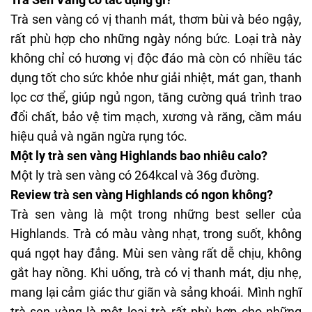
Trà sen vàng có vị thanh mát, thơm bùi và béo ngậy,
rất phù hợp cho những ngày nóng bức. Loại trà này
không chỉ có hương vị độc đáo mà còn có nhiều tác
dụng tốt cho sức khỏe như giải nhiệt, mát gan, thanh
lọc cơ thể, giúp ngủ ngon, tăng cường quá trình trao
đổi chất, bảo vệ tim mạch, xương và răng, cầm máu
hiệu quả và ngăn ngừa rụng tóc.
Một ly trà sen vàng Highlands bao nhiêu calo?
Một ly trà sen vàng có 264kcal và 36g đường.
Review trà sen vàng Highlands có ngon không?
Trà sen vàng là một trong những best seller của
Highlands. Trà có màu vàng nhạt, trong suốt, không
quá ngọt hay đắng. Mùi sen vàng rất dễ chịu, không
gắt hay nồng. Khi uống, trà có vị thanh mát, dịu nhẹ,
mang lại cảm giác thư giãn và sảng khoái. Mình nghĩ
trà sen vàng là một loại trà rất phù hợp cho những