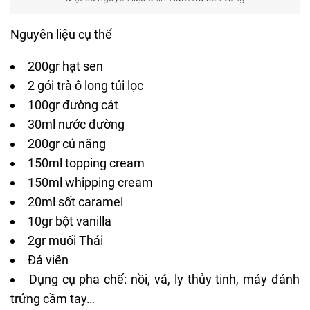
Nguyên liệu cụ thể
200gr hạt sen
2 gói trà ô long túi lọc
100gr đường cát
30ml nước đường
200gr củ năng
150ml topping cream
150ml whipping cream
20ml sốt caramel
10gr bột vanilla
2gr muối Thái
Đá viên
Dụng cụ
pha
chế: nồi, vá, ly thủy tinh,
máy đánh
trứng
cầm tay…