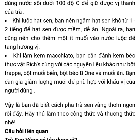
dùng nước sôi dưới 100 độ C để giữ được vị thanh
của trà .
Khi luộc hạt sen, bạn nên ngâm hạt sen khô từ 1 -
2 tiếng để hạt sen được mềm, dễ ăn. Ngoài ra, bạn
cũng nên cho thêm một ít muối vào nước luộc để
tăng hương vị.
Khi làm kem macchiato, bạn cần đánh kem béo
thực vật Rich’s cùng với các nguyên liệu khác như bột
frappe, bột muối biển,
bột béo B One
và muối ăn. Bạn
cần gia giảm lượng muối để phù hợp với khẩu vị của
người dùng .
Vậy là bạn đã biết cách pha trà sen vàng thơm ngon
rồi đấy. Hãy thử làm theo công thức và thưởng thức
nhé!
Câu hỏi liên quan
Trà Sen Vàng có tác dụng gì?