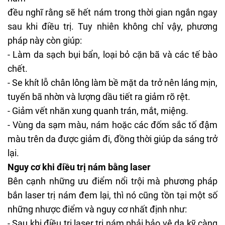
đều nghĩ rằng sẽ hết nám trong thời gian ngắn ngay
sau khi điều trị. Tuy nhiên không chỉ vậy, phương
pháp này còn giúp:
- Làm da sạch bụi bẩn, loại bỏ cặn bã và các tế bào
chết.
-
Se khít lỗ chân lông
làm bề mặt da trở nên láng mịn,
tuyến bã nhờn và lượng dầu tiết ra giảm rõ rệt.
- Giảm vết nhăn xung quanh trán, mắt, miệng.
- Vùng da sạm màu, nám hoặc các đốm sắc tố đậm
màu trên da được giảm đi, đồng thời giúp da sáng trở
lại.
Nguy cơ khi điều trị nám bằng laser
Bên cạnh những ưu điểm nổi trội mà phương pháp
bắn laser trị nám đem lại, thì nó cũng tồn tại một số
những nhược điểm và nguy cơ nhất định như:
- Sau khi điều trị laser trị nám phải bảo vệ da kỹ càng