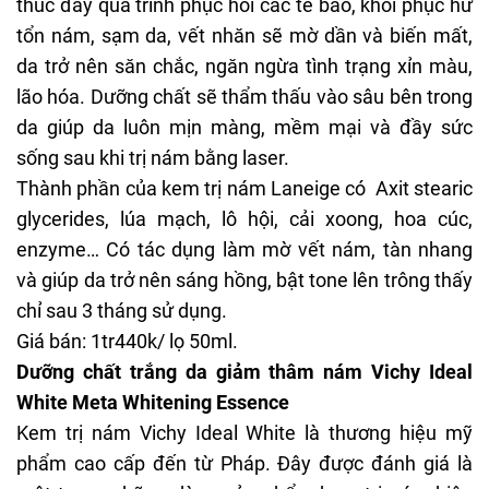
thúc đẩy quá trình phục hồi các tế bào, khôi phục hư
tổn nám, sạm da, vết nhăn sẽ mờ dần và biến mất,
da trở nên săn chắc, ngăn ngừa tình trạng xỉn màu,
lão hóa. Dưỡng chất sẽ thẩm thấu vào sâu bên trong
da giúp da luôn mịn màng, mềm mại và đầy sức
sống sau khi trị nám bằng laser.
Thành phần của kem trị nám Laneige có Axit stearic
glycerides, lúa mạch, lô hội, cải xoong, hoa cúc,
enzyme… Có tác dụng làm mờ vết nám, tàn nhang
và giúp da trở nên sáng hồng, bật tone lên trông thấy
chỉ sau 3 tháng sử dụng.
Giá bán: 1tr440k/ lọ 50ml.
Dưỡng chất trắng da giảm thâm nám Vichy Ideal
White Meta Whitening Essence
Kem trị nám Vichy Ideal White là thương hiệu mỹ
phẩm cao cấp đến từ Pháp. Đây được đánh giá là