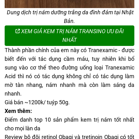
Dung dịch trị nám dưỡng trắng da đình đám tại Nhật
Bản.
XEM GIÁ KEM TRỊ NÁM TRANSINO ƯU ĐÃI
NHẤT
Thành phần chính của em này có Tranexamic - được
biết đến với tác dụng cầm máu, tuy nhiên khi bổ
sung vào cơ thể theo đường uống loại
Tranexamic
Acid
thì nó có tác dụng không chỉ có tác dụng làm
mờ tàn nhang, nám nhanh mà còn làm sáng da
nhanh.
Giá bán ~1200k/ tuýp 50g.
Xem thêm:
Điểm danh top 10 sản phẩm kem trị nám tốt nhất
cho mọi làn da
Review bộ đôi retinol Obagi và tretinoin Obagi có tốt