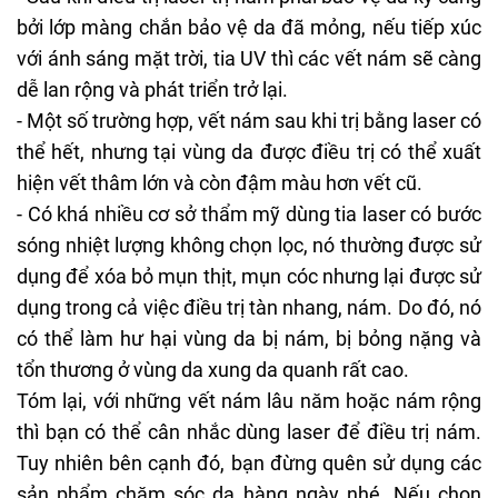
bởi lớp màng chắn bảo vệ da đã mỏng, nếu tiếp xúc
với ánh sáng mặt trời, tia UV thì các vết nám sẽ càng
dễ lan rộng và phát triển trở lại.
- Một số trường hợp, vết nám sau khi trị bằng laser có
thể hết, nhưng tại vùng da được điều trị có thể xuất
hiện vết thâm lớn và còn đậm màu hơn vết cũ.
- Có khá nhiều cơ sở thẩm mỹ dùng tia laser có bước
sóng nhiệt lượng không chọn lọc, nó thường được sử
dụng để xóa bỏ
mụn thịt
,
mụn cóc
nhưng lại được sử
dụng trong cả việc
điều trị
tàn nhang
, nám. Do đó, nó
có thể làm hư hại vùng da bị nám, bị bỏng nặng và
tổn thương ở vùng da xung da quanh rất cao.
Tóm lại, với những vết nám lâu năm hoặc nám rộng
thì bạn có thể cân nhắc dùng laser để điều trị nám.
Tuy nhiên bên cạnh đó, bạn đừng quên sử dụng các
sản phẩm chăm sóc da hàng ngày nhé. Nếu chọn