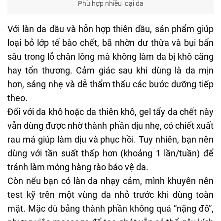
Phù hợp nhiều loại da
Với làn da dầu và hỗn hợp thiên dầu, sản phẩm giúp
loại bỏ lớp tế bào chết, bã nhờn dư thừa và bụi bẩn
sâu trong lỗ chân lông mà không làm da bị khô căng
hay tổn thương. Cảm giác sau khi dùng là da mịn
hơn, sáng nhẹ và dễ thẩm thấu các bước dưỡng tiếp
theo.
Đối với
da khô
hoặc da thiên khô, gel tẩy da chết này
vẫn dùng được nhờ thành phần dịu nhẹ, có chiết xuất
rau má giúp làm dịu và phục hồi. Tuy nhiên, bạn nên
dùng với tần suất thấp hơn (khoảng 1 lần/tuần) để
tránh làm mỏng
hàng rào bảo vệ da
.
Còn nếu bạn có làn da nhạy cảm, mình khuyên nên
test kỹ trên một vùng da nhỏ trước khi dùng toàn
mặt. Mặc dù bảng thành phần không quá “nặng đô”,