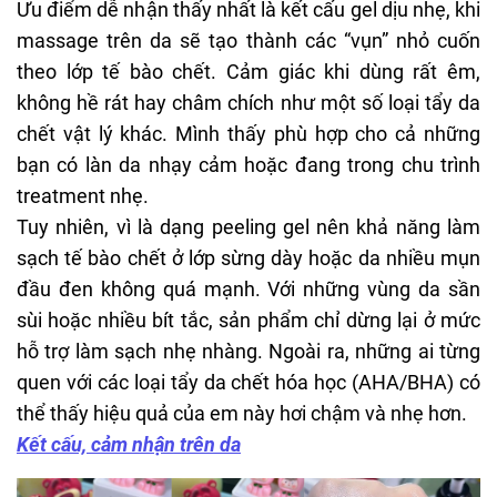
Ưu điểm dễ nhận thấy nhất là kết cấu gel dịu nhẹ, khi
massage trên da sẽ tạo thành các “vụn” nhỏ cuốn
theo lớp tế bào chết. Cảm giác khi dùng rất êm,
không hề rát hay châm chích như một số loại tẩy da
chết vật lý khác. Mình thấy phù hợp cho cả những
bạn có làn da nhạy cảm hoặc đang trong chu trình
treatment
nhẹ.
Tuy nhiên, vì là dạng peeling gel nên khả năng làm
sạch tế bào chết ở lớp sừng dày hoặc da nhiều mụn
đầu đen không quá mạnh. Với những vùng da sần
sùi hoặc nhiều bít tắc, sản phẩm chỉ dừng lại ở mức
hỗ trợ làm sạch nhẹ nhàng. Ngoài ra, những ai từng
quen với các loại
tẩy da chết hóa học
(AHA/BHA) có
thể thấy hiệu quả của em này hơi chậm và nhẹ hơn.
Kết cấu, cảm nhận trên da