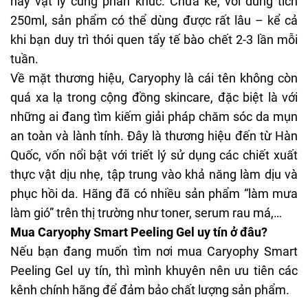
hay vật lý cùng phân khúc. Chưa kể, với dung tích
250ml, sản phẩm có thể dùng được rất lâu – kể cả
khi bạn duy trì thói quen tẩy tế bào chết 2-3 lần mỗi
tuần.
Về mặt thương hiệu, Caryophy là cái tên không còn
quá xa lạ trong cộng đồng
skincare
, đặc biệt là với
những ai đang tìm kiếm giải pháp chăm sóc da mụn
an toàn và lành tính. Đây là thương hiệu đến từ Hàn
Quốc, vốn nổi bật với triết lý sử dụng các chiết xuất
thực vật dịu nhẹ, tập trung vào khả năng làm dịu và
phục hồi da. Hãng đã có nhiều sản phẩm “làm mưa
làm gió” trên thị trường như toner, serum rau má,…
Mua Caryophy Smart Peeling Gel uy tín ở đâu?
Nếu bạn đang muốn tìm nơi mua Caryophy Smart
Peeling Gel uy tín, thì mình khuyên nên ưu tiên các
kênh chính hãng để đảm bảo chất lượng sản phẩm.