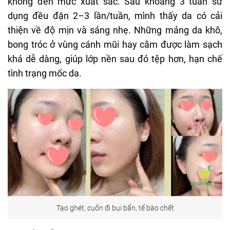
không đến mức xuất sắc. Sau khoảng 3 tuần sử
dụng đều đặn 2–3 lần/tuần, mình thấy da có cải
thiện về độ mịn và sáng nhẹ. Những mảng da khô,
bong tróc ở vùng cánh mũi hay cằm được làm sạch
khá dễ dàng, giúp lớp nền sau đó tệp hơn, hạn chế
tình trạng mốc da.
Tạo ghét, cuốn đi bụi bẩn, tế bào chết