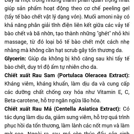
giúp sản phẩm hoạt động theo cơ chế peeling gel
(
tẩy tế bào chết vật lý
dạng vón). Muối amoni này có
khả năng phân giải tĩnh điện liên kết giữa các vảy tế
bào chết và bã nhờn, tạo thành những "ghét" nhỏ khi
massage, từ đó loại bỏ tế bào chết một cách nhẹ
nhàng mà không cần hạt scrub gây tổn thương da.
Glycerin
:
Giúp da không bị khô căng sau khi tẩy tế
bào chết, duy trì độ ẩm tự nhiên cho da.
Chiết xuất Rau Sam (Portulaca Oleracea Extract):
Kháng viêm, kháng khuẩn, làm dịu da và cung cấp
các dưỡng chất chống oxy hóa như Vitamin E, C,
Beta-carotene, hỗ trợ ngăn ngừa lão hóa.
Chiết xuất Rau Má (Centella Asiatica Extract):
Có
tác dụng làm dịu da, giảm sưng viêm, hỗ trợ quá trình
phục hồi da tổn thương
, làm lành các nốt mụn và làm
mờ sẹo. Ngoài ra, rau má còn thúc đẩy sản sinh