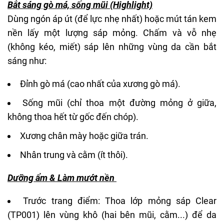
Bắt sáng gò má, sống mũi (Highlight)
Dùng ngón áp út (để lực nhẹ nhất) hoặc
mút tán kem
nền
lấy một lượng sáp mỏng. Chấm và vỗ nhẹ
(không kéo, miết) sáp lên những vùng da cần bắt
sáng như:
Đỉnh gò má (cao nhất của xương gò má).
Sống mũi (chỉ thoa một đường mỏng ở giữa,
không thoa hết từ gốc đến chóp).
Xương chân mày hoặc giữa trán.
Nhân trung và cằm (ít thôi).
Dưỡng ẩm & Làm mướt nền
Trước trang điểm: Thoa lớp mỏng sáp Clear
(TP001) lên vùng khô (hai bên mũi, cằm...) để da