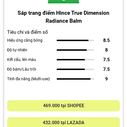
Sáp trang điểm Hince True Dimension
Radiance Balm
Tiêu chí và điểm số
8.5
Hiệu ứng căng bóng
8
Độ tự nhiên
7.5
Kết cấu, lên màu
7.5
Độ bám/Lâu trôi
9
Tính đa năng (Multi-use)
469.000 tại SHOPEE
432.000 tại LAZADA