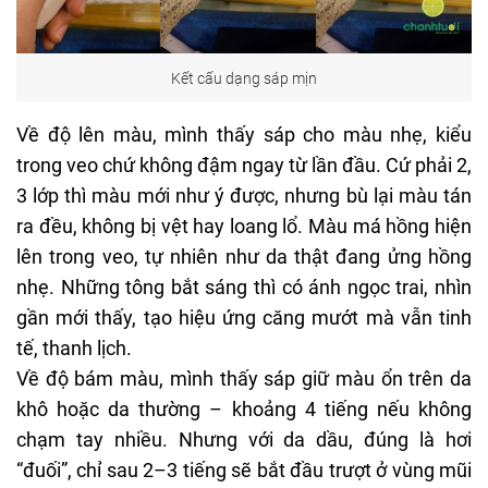
Kết cấu dạng sáp mịn
Về độ lên màu, mình thấy sáp cho màu nhẹ, kiểu
trong veo chứ không đậm ngay từ lần đầu. Cứ phải 2,
3 lớp thì màu mới như ý được, nhưng bù lại màu tán
ra đều, không bị vệt hay loang lổ. Màu má hồng hiện
lên trong veo, tự nhiên như da thật đang ửng hồng
nhẹ. Những tông bắt sáng thì có ánh ngọc trai, nhìn
gần mới thấy, tạo hiệu ứng căng mướt mà vẫn tinh
tế, thanh lịch.
Về độ bám màu, mình thấy sáp giữ màu ổn trên
da
khô
hoặc da thường – khoảng 4 tiếng nếu không
chạm tay nhiều. Nhưng với da dầu, đúng là hơi
“đuối”, chỉ sau 2–3 tiếng sẽ bắt đầu trượt ở vùng mũi