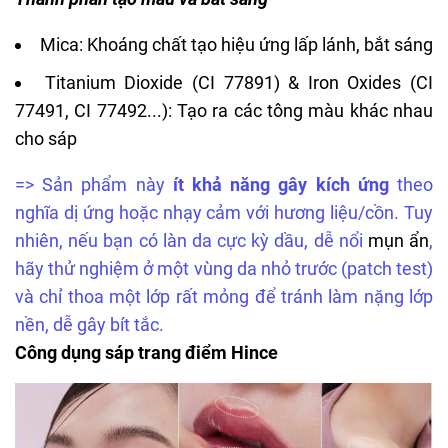
Mica: Khoáng chất tạo hiệu ứng lấp lánh, bắt sáng
Titanium Dioxide (CI 77891) & Iron Oxides (CI
77491, CI 77492...): Tạo ra các tông màu khác nhau
cho sáp
=> Sản phẩm này
ít khả năng gây kích ứng
theo
nghĩa dị ứng hoặc nhạy cảm với hương liệu/cồn. Tuy
nhiên, nếu bạn có làn da cực kỳ dầu, dễ nổi
mụn ẩn
,
hãy thử nghiệm ở một vùng da nhỏ trước (patch test)
và chỉ thoa một lớp rất mỏng để tránh làm nặng lớp
nền, dễ gây bít tắc.
Công dụng sáp trang điểm Hince