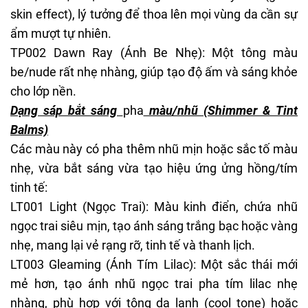
skin effect), lý tưởng để thoa lên mọi vùng da cần sự
ẩm mượt tự nhiên.
TP002 Dawn Ray (Ánh Be Nhẹ): Một tông màu
be/nude rất nhẹ nhàng, giúp tạo độ ấm và sáng khỏe
cho lớp nền.
Dạng sáp bắt sáng
pha
màu/nhũ (Shimmer & Tint
Balms)
Các màu này có pha thêm nhũ mịn hoặc sắc tố màu
nhẹ, vừa bắt sáng vừa tạo hiệu ứng ửng hồng/tím
tinh tế:
LT001 Light (Ngọc Trai): Màu kinh điển, chứa nhũ
ngọc trai siêu mịn, tạo ánh sáng trắng bạc hoặc vàng
nhẹ, mang lại vẻ rạng rỡ, tinh tế và thanh lịch.
LT003 Gleaming (Ánh Tím Lilac): Một sắc thái mới
mẻ hơn, tạo ánh nhũ ngọc trai pha tím lilac nhẹ
nhàng, phù hợp với tông da lạnh (cool tone) hoặc