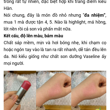
trông rất tự nhiên, đặc biệt hợp khi trang điểm kiểu
Hàn.
Nói chung, đây là món đồ nhỏ nhưng “
đa nhiệm”
,
mua 1 mà được tận 4, 5. Nào là highlight, má hồng,
lót nền rồi cả son và phấn mắt nữa.
Kết cấu, độ lên màu, bám màu
Chất sáp mềm, mịn và hơi bóng nhẹ, khi chạm cọ
hoặc ngón tay vào là tan ra rất nhanh, dễ tán đều lên
da. Nó kiểu giống như chất son dưỡng Vaseline ấy
mọi người.