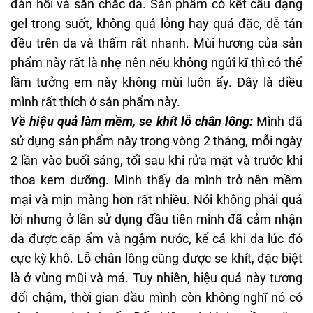
đàn hồi và săn chắc da. Sản phẩm có kết cấu dạng
gel trong suốt, không quá lỏng hay quá đặc, dễ tán
đều trên da và thấm rất nhanh. Mùi hương của sản
phẩm này rất là nhẹ nên nếu không ngửi kĩ thì có thể
lầm tưởng em này không mùi luôn ấy. Đây là điều
mình rất thích ở sản phẩm này.
Về hiệu quả làm mềm, se khít lỗ chân lông:
Mình đã
sử dụng sản phẩm này trong vòng 2 tháng, mỗi ngày
2 lần vào buổi sáng, tối sau khi rửa mặt và trước khi
thoa kem dưỡng. Mình thấy da mình trở nên mềm
mại và mịn màng hơn rất nhiều. Nói không phải quá
lời nhưng ở lần sử dụng đầu tiên mình đã cảm nhận
da được cấp ẩm và ngậm nước, kể cả khi da lúc đó
cực kỳ khô. Lỗ chân lông cũng được se khít, đặc biệt
là ở vùng mũi và má. Tuy nhiên, hiệu quả này tương
đối chậm, thời gian đầu mình còn không nghĩ nó có