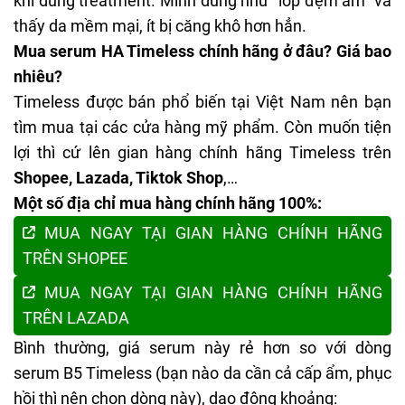
khi dùng treatment. Mình dùng như “lớp đệm ẩm” và
thấy da mềm mại, ít bị căng khô hơn hẳn.
Mua serum HA Timeless chính hãng ở đâu? Giá bao
nhiêu?
Timeless được bán phổ biến tại Việt Nam nên bạn
tìm mua tại các cửa hàng mỹ phẩm. Còn muốn tiện
lợi thì cứ lên gian hàng chính hãng Timeless trên
Shopee, Lazada, Tiktok Shop
,…
Một số địa chỉ mua hàng chính hãng 100%:
MUA NGAY TẠI GIAN HÀNG CHÍNH HÃNG
TRÊN SHOPEE
MUA NGAY TẠI GIAN HÀNG CHÍNH HÃNG
TRÊN LAZADA
Bình thường, giá serum này rẻ hơn so với dòng
serum B5 Timeless
(bạn nào da cần cả cấp ẩm, phục
hồi thì nên chọn dòng này), dao động khoảng: