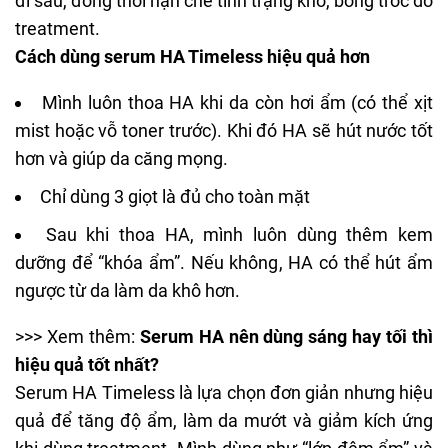
đi sau, đồng thời hạn chế tình trạng khô, bong tróc do
treatment.
Cách dùng serum HA Timeless hiệu quả hơn
Mình luôn thoa HA khi da còn hơi ẩm (có thể xịt
mist hoặc vỗ toner trước). Khi đó HA sẽ hút nước tốt
hơn và giúp da căng mọng.
Chỉ dùng 3 giọt là đủ cho toàn mặt
Sau khi thoa HA, mình luôn dùng thêm kem
dưỡng để “khóa ẩm”. Nếu không, HA có thể hút ẩm
ngược từ da làm
da khô
hơn.
>>> Xem thêm:
Serum HA nên dùng sáng hay tối thì
hiệu quả tốt nhất?
Serum HA Timeless là lựa chọn đơn giản nhưng hiệu
quả để tăng độ ẩm, làm da mướt và giảm kích ứng