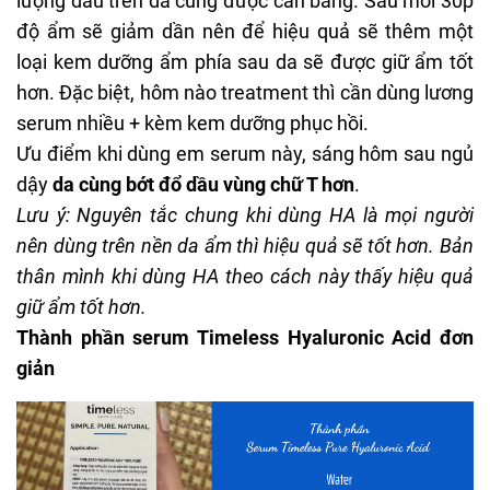
lượng dầu trên da cũng được cân bằng. Sau mỗi 30p
độ ẩm sẽ giảm dần nên để hiệu quả sẽ thêm một
loại
kem dưỡng ẩm
phía sau da sẽ được giữ ẩm tốt
hơn. Đặc biệt, hôm nào
treatment
thì cần dùng lương
serum nhiều + kèm kem dưỡng phục hồi.
Ưu điểm khi dùng em serum này, sáng hôm sau ngủ
dậy
da cùng bớt đổ dầu vùng chữ T hơn
.
Lưu ý: Nguyên tắc chung khi dùng HA là mọi người
nên dùng trên nền da ẩm thì hiệu quả sẽ tốt hơn. Bản
thân mình khi dùng HA theo cách này thấy hiệu quả
giữ ẩm tốt hơn.
Thành phần serum Timeless Hyaluronic Acid đơn
giản