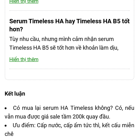
Hiển thị thêm
phần sạch.
Serum Timeless HA hay Timeless HA B5 tốt
hơn?
Tùy nhu cầu, nhưng mình cảm nhận serum
Timeless HA B5 sẽ tốt hơn về khoản làm dịu,
phục hồi (tất nhiên, giá cao hơn mà). Còn serum
Hiển thị thêm
HA Timeless sẽ dành cho nhu cầu cấp nước đơn
thuần.
Kết luận
Có mua lại serum HA Timeless không? Có, nếu
vẫn mua được giá sale tầm 200k quay đầu.
Ưu điểm: Cấp nước, cấp ẩm tức thì, kết cấu miễn
chê