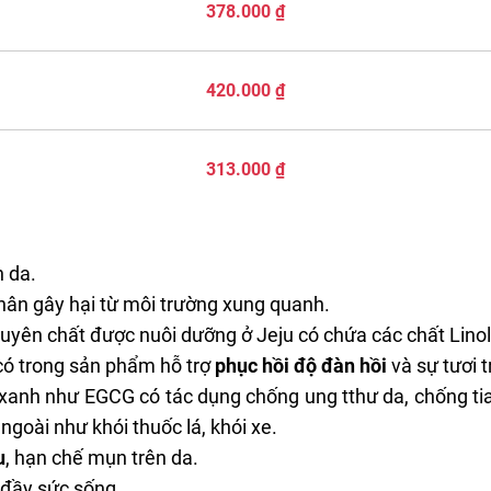
378.000 ₫
420.000 ₫
313.000 ₫
n da.
nhân gây hại từ môi trường xung quanh.
uyên chất được nuôi dưỡng ở Jeju có chứa các chất Linol
có trong sản phẩm hỗ trợ
phục hồi độ đàn hồi
và sự tươi t
 xanh như EGCG có tác dụng chống ung tthư da, chống ti
goài như khói thuốc lá, khói xe.
u
, hạn chế mụn trên da.
 đầy sức sống.