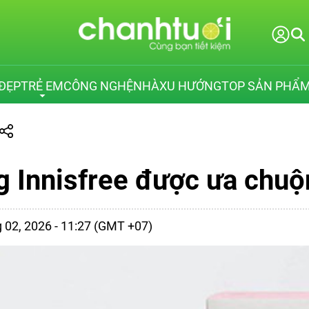
ĐẸP
TRẺ EM
CÔNG NGHỆ
NHÀ
XU HƯỚNG
TOP SẢN PHẨ
g Innisfree được ưa chu
g 02, 2026 - 11:27 (GMT +07)