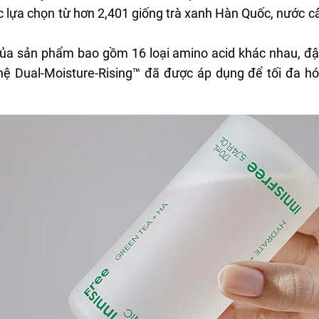
 lựa chọn từ hơn 2,401 giống trà xanh Hàn Quốc, nước c
a sản phẩm bao gồm 16 loại amino acid khác nhau, đậm
hệ Dual-Moisture-Rising™ đã được áp dụng để tối đa hó