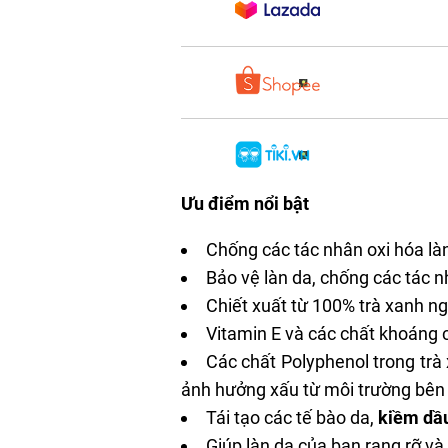
Ưu điểm nổi bật
Chống các tác nhân oxi hóa là
Bảo vệ làn da, chống các tác 
Chiết xuất từ 100% trà xanh ng
Vitamin E và các chất khoáng 
Các chất Polyphenol trong trà
ảnh hưởng xấu từ môi trường bên n
Tái tạo các tế bào da,
kiềm dầ
Giúp làn da của bạn rạng rỡ và