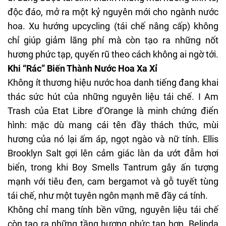
độc đáo, mở ra một kỷ nguyên mới cho ngành nước
hoa. Xu hướng upcycling (tái chế nâng cấp) không
chỉ giúp giảm lãng phí mà còn tạo ra những nốt
hương phức tạp, quyến rũ theo cách không ai ngờ tới.
Khi “Rác” Biến Thành Nước Hoa Xa Xỉ
Không ít thương hiệu nước hoa danh tiếng đang khai
thác sức hút của những nguyên liệu tái chế. I Am
Trash của Etat Libre d’Orange là minh chứng điển
hình: mặc dù mang cái tên đầy thách thức, mùi
hương của nó lại ấm áp, ngọt ngào và nữ tính. Ellis
Brooklyn Salt gợi lên cảm giác làn da ướt đẫm hơi
biển, trong khi Boy Smells Tantrum gây ấn tượng
mạnh với tiêu đen, cam bergamot và gỗ tuyết tùng
tái chế, như một tuyên ngôn mạnh mẽ đầy cá tính.
Không chỉ mang tính bền vững, nguyên liệu tái chế
còn tạo ra những tầng hương phức tạp hơn. Belinda