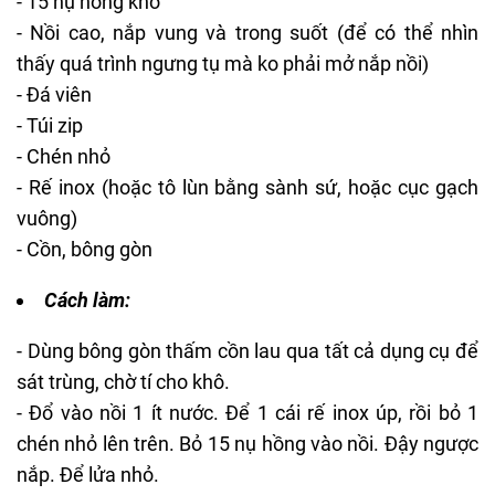
- 15 nụ hồng khô
- Nồi cao, nắp vung và trong suốt (để có thể nhìn
thấy quá trình ngưng tụ mà ko phải mở nắp nồi)
- Đá viên
- Túi zip
- Chén nhỏ
- Rế inox (hoặc tô lùn bằng sành sứ, hoặc cục gạch
vuông)
- Cồn, bông gòn
Cách làm:
- Dùng bông gòn thấm cồn lau qua tất cả dụng cụ để
sát trùng, chờ tí cho khô.
- Đổ vào nồi 1 ít nước. Để 1 cái rế inox úp, rồi bỏ 1
chén nhỏ lên trên. Bỏ 15 nụ hồng vào nồi. Đậy ngược
nắp. Để lửa nhỏ.