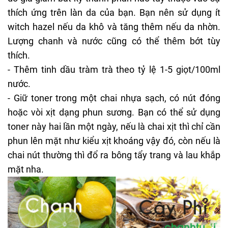
thích ứng trên làn da của bạn. Bạn nên sử dụng ít
witch hazel nếu
da khô
và tăng thêm nếu da nhờn.
Lượng chanh và nước cũng có thể thêm bớt tùy
thích.
- Thêm tinh dầu tràm trà theo tỷ lệ 1-5 giọt/100ml
nước.
- Giữ toner trong một chai nhựa sạch, có nút đóng
hoặc vòi xịt dạng phun sương. Bạn có thể sử dụng
toner này hai lần một ngày, nếu là chai xịt thì chỉ cần
phun lên mặt như kiểu xịt khoáng vậy đó, còn nếu là
chai nút thường thì đổ ra bông tẩy trang và lau khắp
mặt nha.