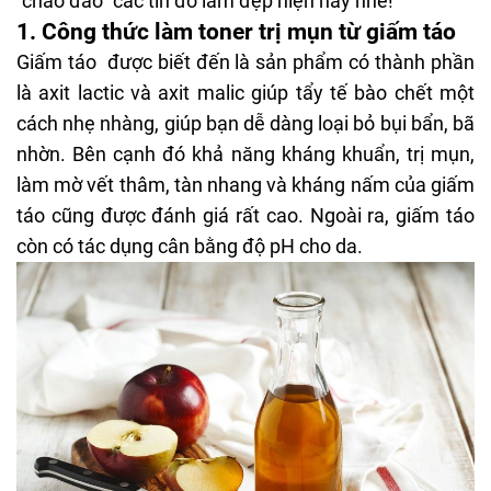
"chao đảo" các tín đồ làm đẹp hiện nay nhé!
1. Công thức làm toner trị mụn từ giấm táo
Giấm táo được biết đến là sản phẩm có thành phần
là axit lactic và axit malic giúp tẩy tế bào chết một
cách nhẹ nhàng, giúp bạn dễ dàng loại bỏ bụi bẩn, bã
nhờn. Bên cạnh đó khả năng kháng khuẩn, trị mụn,
làm mờ vết thâm,
tàn nhang
và kháng nấm của giấm
táo cũng được đánh giá rất cao. Ngoài ra, giấm táo
còn có tác dụng cân bằng độ pH cho da.