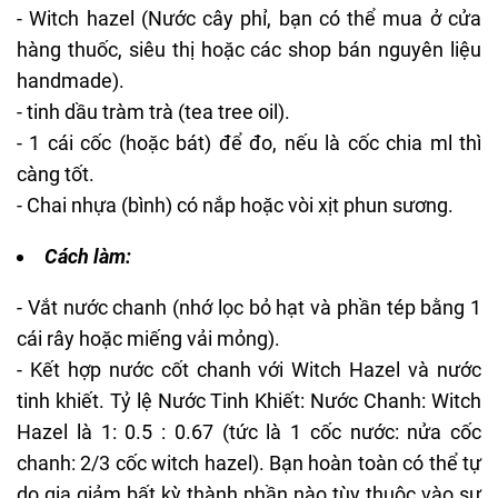
- Witch hazel (Nước cây phỉ, bạn có thể mua ở cửa
hàng thuốc, siêu thị hoặc các shop bán nguyên liệu
handmade).
- tinh dầu tràm trà (tea tree oil).
- 1 cái cốc (hoặc bát) để đo, nếu là cốc chia ml thì
càng tốt.
- Chai nhựa (bình) có nắp hoặc vòi xịt phun sương.
Cách làm:
- Vắt nước chanh (nhớ lọc bỏ hạt và phần tép bằng 1
cái rây hoặc miếng vải mỏng).
- Kết hợp nước cốt chanh với Witch Hazel và nước
tinh khiết. Tỷ lệ Nước Tinh Khiết: Nước Chanh: Witch
Hazel là 1: 0.5 : 0.67 (tức là 1 cốc nước: nửa cốc
chanh: 2/3 cốc witch hazel). Bạn hoàn toàn có thể tự
do gia giảm bất kỳ thành phần nào tùy thuộc vào sự