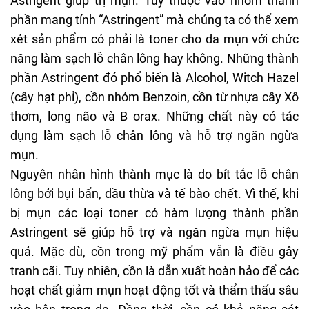
Astrigent giúp trị mụn. Tùy thuộc vào nhóm thành
phần mang tính “Astringent” mà chúng ta có thể xem
xét sản phẩm có phải là toner cho da mụn với chức
năng làm sạch lỗ chân lông hay không. Những thành
phần Astringent đó phổ biến là Alcohol, Witch Hazel
(cây hạt phỉ), cồn nhóm Benzoin, cồn từ nhựa cây Xô
thơm, long não và B orax. Những chất này có tác
dụng làm sạch lỗ chân lông và hỗ trợ ngăn ngừa
mụn.
Nguyên nhân hình thành mục là do bít tắc lỗ chân
lông bởi bụi bẩn, dầu thừa và tế bào chết. Vì thế, khi
bị mụn các loại toner có hàm lượng thành phần
Astringent sẽ giúp hỗ trợ và ngăn ngừa mụn hiệu
quả. Mặc dù,
cồn trong mỹ phẩm
vẫn là điều gây
tranh cãi. Tuy nhiên, cồn là dẫn xuất hoàn hảo để các
hoạt chất giảm mụn hoạt động tốt và thẩm thấu sâu