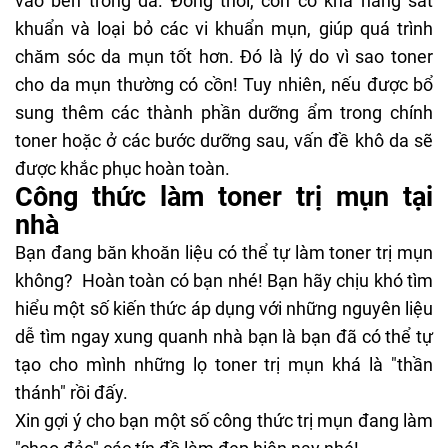
vào bên trong da. Đồng thời, cồn có khả năng sát
khuẩn và loại bỏ các vi khuẩn mụn, giúp quá trình
chăm sóc da mụn tốt hơn. Đó là lý do vì sao toner
cho da mụn thường có cồn! Tuy nhiên, nếu được bổ
sung thêm các thành phần dưỡng ẩm trong chính
toner hoặc ở các bước dưỡng sau, vấn đề khô da sẽ
được khắc phục hoàn toàn.
Công thức làm toner trị mụn tại
nhà
Bạn đang băn khoăn liệu có thể
tự làm toner trị mụn
không? Hoàn toàn có bạn nhé! Bạn hãy chịu khó tìm
hiểu một số kiến thức áp dụng với những nguyên liệu
dễ tìm ngay xung quanh nhà bạn là bạn đã có thể tự
tạo cho mình những lọ
toner trị mụn
khá là "thần
thánh" rồi đấy.
Xin gợi ý cho bạn một số công thức trị mụn đang làm