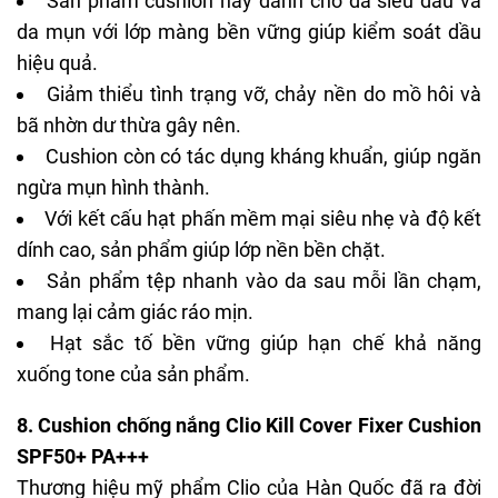
Sản phẩm cushion này dành cho da siêu dầu và
da mụn với lớp màng bền vững giúp kiểm soát dầu
hiệu quả.
Giảm thiểu tình trạng vỡ, chảy nền do mồ hôi và
bã nhờn dư thừa gây nên.
Cushion còn có tác dụng kháng khuẩn, giúp ngăn
ngừa mụn hình thành.
Với kết cấu hạt phấn mềm mại siêu nhẹ và độ kết
dính cao, sản phẩm giúp lớp nền bền chặt.
Sản phẩm tệp nhanh vào da sau mỗi lần chạm,
mang lại cảm giác ráo mịn.
Hạt sắc tố bền vững giúp hạn chế khả năng
xuống tone của sản phẩm.
8.
Cushion chống nắng Clio Kill Cover Fixer Cushion
SPF50+ PA+++
Thương hiệu
mỹ phẩm Clio
của Hàn Quốc đã ra đời