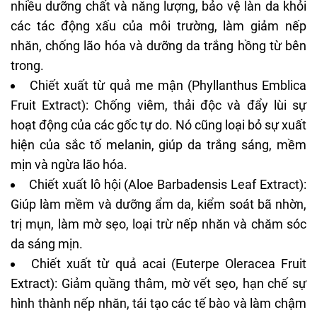
nhiều dưỡng chất và năng lượng, bảo vệ làn da khỏi
các tác động xấu của môi trường, làm giảm nếp
nhăn, chống lão hóa và dưỡng da trắng hồng từ bên
trong.
Chiết xuất từ quả me mận (Phyllanthus Emblica
Fruit Extract): Chống viêm, thải độc và đẩy lùi sự
hoạt động của các gốc tự do. Nó cũng loại bỏ sự xuất
hiện của
sắc tố melanin
, giúp da trắng sáng, mềm
mịn và ngừa lão hóa.
Chiết xuất lô hội (Aloe Barbadensis Leaf Extract):
Giúp làm mềm và dưỡng ẩm da, kiểm soát bã nhờn,
trị mụn, làm mờ sẹo, loại trừ nếp nhăn và chăm sóc
da sáng mịn.
Chiết xuất từ quả acai (Euterpe Oleracea Fruit
Extract): Giảm quầng thâm, mờ vết sẹo, hạn chế sự
hình thành nếp nhăn, tái tạo các tế bào và làm chậm