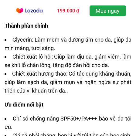
Mua ngay
199.000 ₫
Thành phần chính
Glycerin
: Làm mềm và dưỡng ẩm cho da, giúp da
mịn màng, tươi sáng.
Chiết xuất lô hội: Giúp làm dịu da, giảm viêm, làm
se khít lỗ chân lông, tăng độ đàn hồi cho da.
Chiết xuất hương thảo: Có tác dụng kháng khuẩn,
giúp làm sạch da, giảm mụn và ngăn ngừa sự phát
triển của vi khuẩn trên da..
Ưu điểm nổi bật
Chỉ số chống nắng SPF50+/PA+++ bảo vệ da tối
ưu.
Giá cả phải chăng, hợp lý với túi tiền của học sinh,